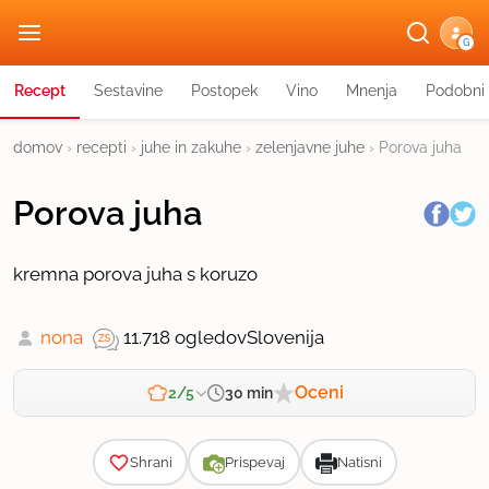
G
Recept
Sestavine
Postopek
Vino
Mnenja
Podobni 
domov
›
recepti
›
juhe in zakuhe
›
zelenjavne juhe
›
Porova juha
Porova juha
kremna porova juha s koruzo
nona
11.718 ogledov
Slovenija
Oceni
30 min
2/5
Zahtevnost
Shrani
Prispevaj
Natisni