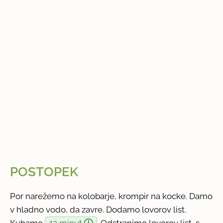
POSTOPEK
Por narežemo na kolobarje, krompir na kocke. Damo
v hladno vodo, da zavre. Dodamo lovorov list.
Kuhamo
12 minut
. Odstranimo lovorov list, s