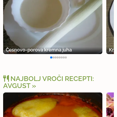
Česnovo-porova kremna juha
Kre
NAJBOLJ VROČI RECEPTI:
AVGUST