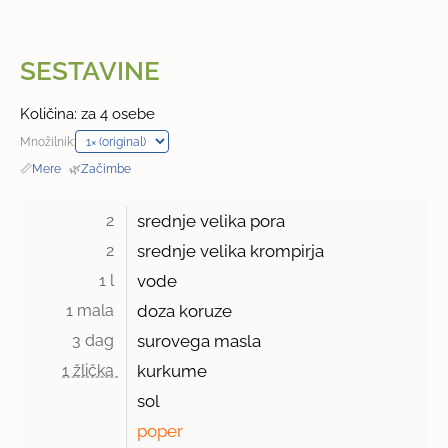
SESTAVINE
Količina: za 4 osebe
Množilnik:
📏
Mere
·
🌿
Začimbe
2 
srednje velika pora
2 
srednje velika krompirja
1 l 
vode
1 mala 
doza koruze
3 dag 
surovega masla
1 žlička 
kurkume
sol
poper