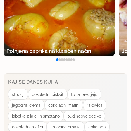
Polnjena paprika na klasičen način
Jog
KAJ SE DANES KUHA
struklji
cokoladni biskvit
torta brez jajc
jagodna krema
cokoladni mafini
rakovica
jabolka z jajci in smetano
pudingovo pecivo
ćokoladni mafini
limonina omaka
cokolada