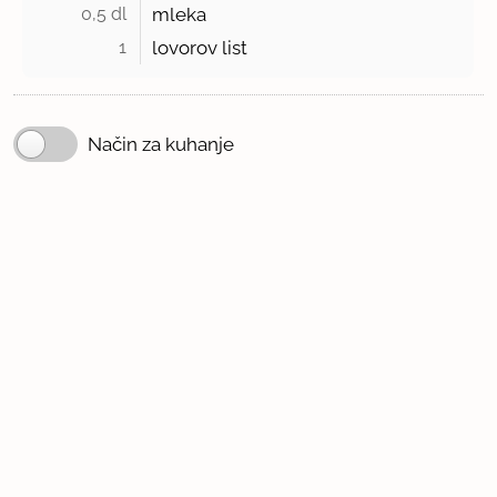
0,5 dl 
mleka
1 
lovorov list
Način za kuhanje