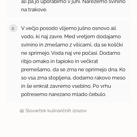
ali pa jo uporabimo v juhi. Narežemo svinino
na trakove.
V večjo posodo vlijemo jušno osnovo ali
vodo, ki naj zavre. Med vretjem dodajamo
svinino in zmešamo z vilicami, da se koščki
ne sprimejo. Voda naj vre počasi. Dodamo
ribjo omako in tapioko in večkrat
premešamo, da se zrna ne oprimejo dna. Ko
so vsa zrna stopljena, dodamo rakovo meso
in še enkrat zavremo vsebino. Po vrhu
potresemo narezano mlado čebulo.
📖
Slovarček kulinaričnih izrazov