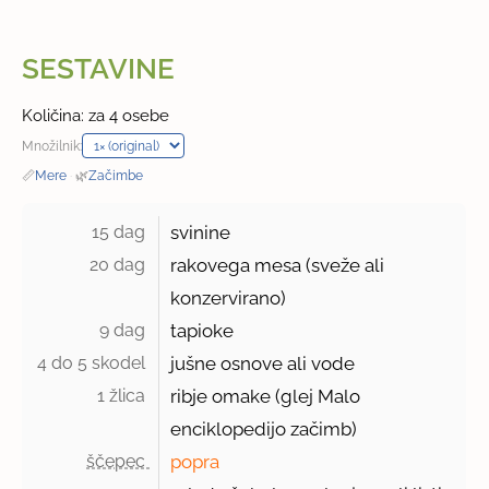
SESTAVINE
Količina: za 4 osebe
Množilnik:
📏
Mere
·
🌿
Začimbe
15 dag 
svinine
20 dag 
rakovega mesa (sveže ali
konzervirano)
9 dag 
tapioke
4 do 5 skodel 
jušne osnove ali vode
1 žlica 
ribje omake (glej Malo
enciklopedijo začimb)
ščepec 
popra