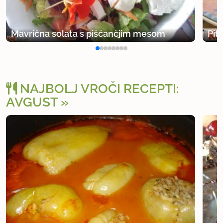
Mavrična solata s piščančjim mesom
Pit
NAJBOLJ VROČI RECEPTI:
AVGUST