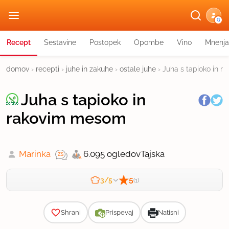
G
Recept
Sestavine
Postopek
Opombe
Vino
Mnenja
domov
›
recepti
›
juhe in zakuhe
›
ostale juhe
›
Juha s tapioko in 
Juha s tapioko in
rakovim mesom
Marinka
6.095 ogledov
Tajska
5
3/5
(1)
Zahtevnost
Shrani
Prispevaj
Natisni