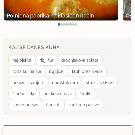
Polnjena paprika na klasičen način
Osv
KAJ SE DANES KUHA
naj biskvit
ribji file
drobnjakova solata
torta kulinarika
rogljicki
kruh brez kvaša
pecivo š sadjem
narastek mm
struklji s skuto
šladko zelje
bucke v omaki
štruklji
soćno pecivo
flancati
vanilijino pecivo