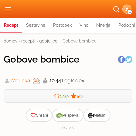
G
Recept
Sestavine
Postopek
Vino
Mnenja
Podobni 
domov
›
recepti
›
gobje jedi
›
Gobove bombice
Gobove bombice
Marinka
10.441 ogledov
5
1/5
(1)
Zahtevnost
Shrani
Prispevaj
Natisni
OGLAS