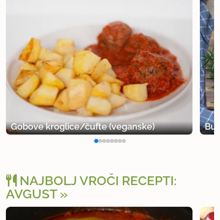
Gobove kroglice/čufte (veganske)
Bur
NAJBOLJ VROČI RECEPTI:
AVGUST