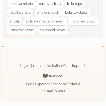
orehova rolada
torta iz keksov
kisla repa
jabolko v vinu
omaka iz buck
bela ćokolada
struklji
tortice z mascarponejem
mandljevi piškoti
kokosove kocke
cokoladni biskvit
Največja slovenska kulinarična skupnost.
Facebook
Pogoji uporabe
Zasebnost
Piškotki
Pomoč
Trženje