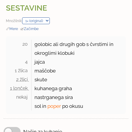
SESTAVINE
Množilnik:
📏
Mere
·
🌿
Začimbe
20 
golobic ali drugih gob s čvrstimi in
okroglimi klobuki
4 
jajca
1 žlica 
maščobe
2 žlici 
skute
1 lonček 
kuhanega graha
nekaj 
nastrganega sira
sol in
poper
po okusu
Način za kuhanje