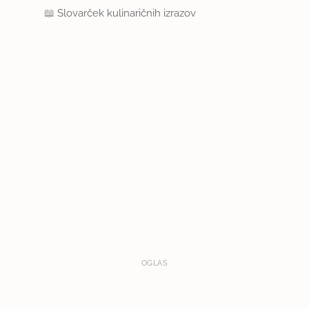
📖
Slovarček kulinaričnih izrazov
OGLAS