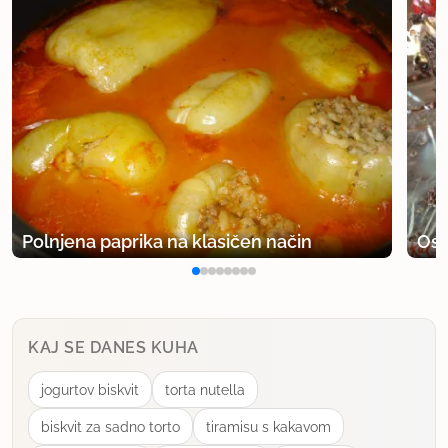
Polnjena paprika na klasičen način
Osv
KAJ SE DANES KUHA
jogurtov biskvit
torta nutella
biskvit za sadno torto
tiramisu s kakavom