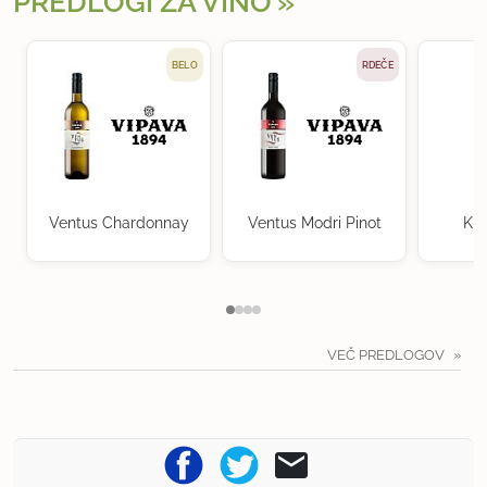
PREDLOGI ZA VINO
BELO
RDEČE
Ventus Chardonnay
Ventus Modri Pinot
Kra
VEČ PREDLOGOV