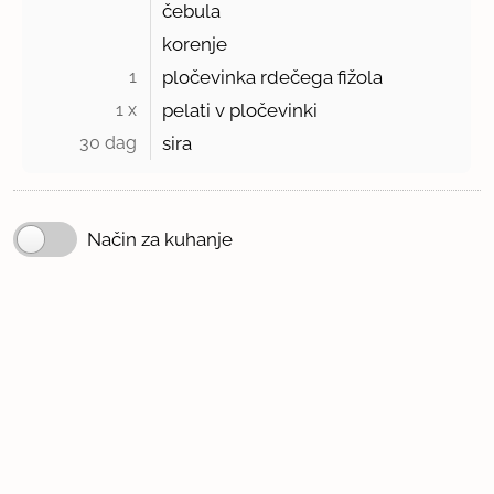
čebula
korenje
1 
pločevinka rdečega fižola
1 x 
pelati v pločevinki
30 dag 
sira
Način za kuhanje