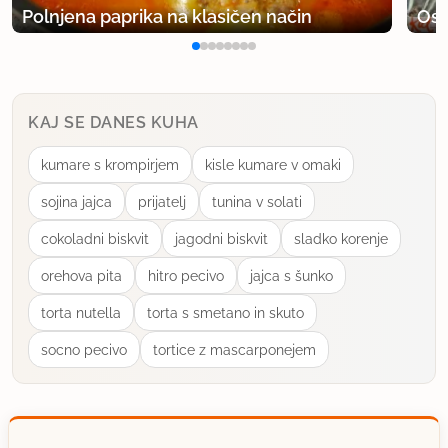
Polnjena paprika na klasičen način
Osv
KAJ SE DANES KUHA
kumare s krompirjem
kisle kumare v omaki
sojina jajca
prijatelj
tunina v solati
cokoladni biskvit
jagodni biskvit
sladko korenje
orehova pita
hitro pecivo
jajca s šunko
torta nutella
torta s smetano in skuto
socno pecivo
tortice z mascarponejem