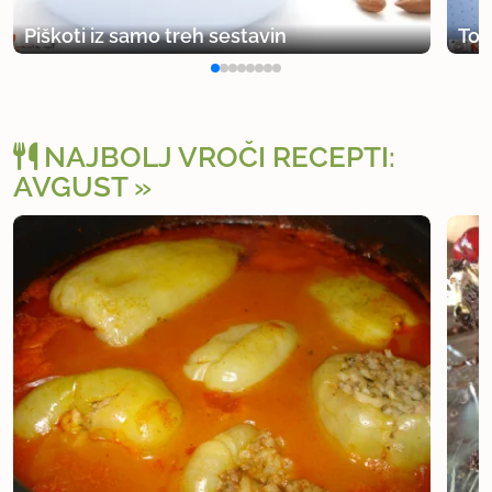
Piškoti iz samo treh sestavin
Tor
NAJBOLJ VROČI RECEPTI:
AVGUST