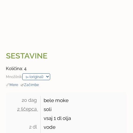
SESTAVINE
Količina: 4
Množilnik:
📏
Mere
·
🌿
Začimbe
20 dag 
bele moke
2 ščepca 
soli
vsaj
1 dl
olja
2 dl 
vode