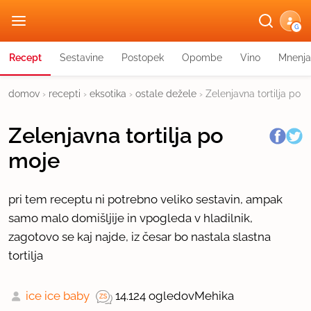
G
Recept
Sestavine
Postopek
Opombe
Vino
Mnenja
domov
›
recepti
›
eksotika
›
ostale dežele
›
Zelenjavna tortilja po 
Zelenjavna tortilja po
moje
pri tem receptu ni potrebno veliko sestavin, ampak
samo malo domišljije in vpogleda v hladilnik,
zagotovo se kaj najde, iz česar bo nastala slastna
tortilja
ice ice baby
14.124 ogledov
Mehika