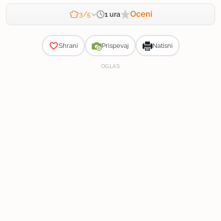
Oceni
1 ura
3/5
Zahtevnost
Shrani
Prispevaj
Natisni
OGLAS