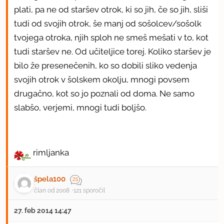
plati, pa ne od staršev otrok, ki so jih, če so jih, sliši
tudi od svojih otrok, še manj od sošolcev/sošolk
tvojega otroka, njih sploh ne smeš mešati v to, kot
tudi staršev ne. Od učiteljice torej. Koliko staršev je
bilo že presenečenih, ko so dobili sliko vedenja
svojih otrok v šolskem okolju, mnogi povsem
drugačno, kot so jo poznali od doma. Ne samo
slabšo, verjemi, mnogi tudi boljšo.
rimljanka
špela100
član od 2008
121 sporočil
27. feb 2014 14:47