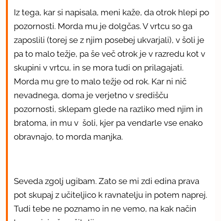
Iz tega, kar si napisala, meni kaže, da otrok hlepi po
pozornosti. Morda mu je dolgčas. V vrtcu so ga
zaposlili (torej se z njim posebej ukvarjali), v šoli je
pa to malo težje, pa še več otrok je v razredu kot v
skupini v vrtcu, in se mora tudi on prilagajati.
Morda mu gre to malo težje od rok. Kar ni nič
nevadnega, doma je verjetno v središču
pozornosti, sklepam glede na razliko med njim in
bratoma, in mu v šoli, kjer pa vendarle vse enako
obravnajo, to morda manjka.
Seveda zgolj ugibam. Zato se mi zdi edina prava
pot skupaj z učiteljico k ravnatelju in potem naprej.
Tudi tebe ne poznamo in ne vemo, na kak način