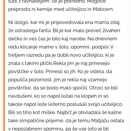
tudi z ravnateljem, če je potrebno. Mogoče
preprosto ni kemije med učiteljico in Maticem.
Ni dolgo, kar mi je pripovedovala ena mama zdaj
že odraslega fanta. Bil je kar malo preveč živahen
dečko in ves čas je bilo kaj narobe. Na dnevnem
redu klicanje mame v šolo, opomini, podpisi. V
tretjem razredu pa je dobil novo učiteljico, ki je
znala s takimi ptički.Rekla jim je naj prinesejo
povštčke v šolo. Prinesli so jih. Ko je videla, da
popušča pozornost, jim je rekla naj vzamejo
povštrčke, da se bodo malo spočili. Otroci so bili
navdušeni, ko so napol ležali na klopeh in so
takole napol leže ležerno poslušali svojo učiteljico.
Bili so tiho kot miške. Najbrž je obvladala še kašne
take simpatične prijeme, da je temu Matjažu ostala
v nepozabnem spominu, pa še vse leto je bil