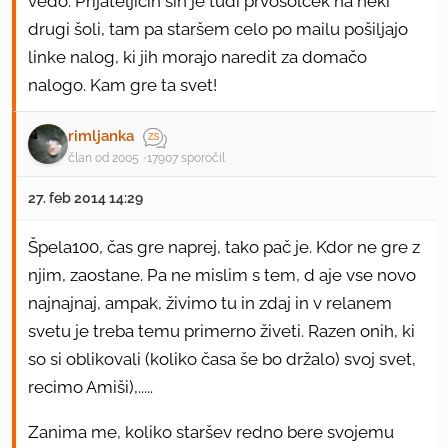
vedo. Prijateljičin sin je tudi prvošolček na neki
drugi šoli, tam pa staršem celo po mailu pošiljajo
linke nalog, ki jih morajo naredit za domačo
nalogo. Kam gre ta svet!
rimljanka
član od 2005
17907 sporočil
27. feb 2014 14:29
Špela100, čas gre naprej, tako pač je. Kdor ne gre z
njim, zaostane. Pa ne mislim s tem, d aje vse novo
najnajnaj, ampak, živimo tu in zdaj in v relanem
svetu je treba temu primerno živeti. Razen onih, ki
so si oblikovali (koliko časa še bo držalo) svoj svet,
recimo Amiši),.....
Zanima me, koliko staršev redno bere svojemu