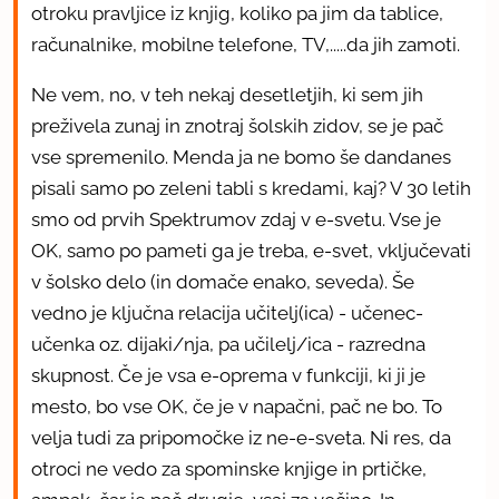
otroku pravljice iz knjig, koliko pa jim da tablice,
računalnike, mobilne telefone, TV,.....da jih zamoti.
Ne vem, no, v teh nekaj desetletjih, ki sem jih
preživela zunaj in znotraj šolskih zidov, se je pač
vse spremenilo. Menda ja ne bomo še dandanes
pisali samo po zeleni tabli s kredami, kaj? V 30 letih
smo od prvih Spektrumov zdaj v e-svetu. Vse je
OK, samo po pameti ga je treba, e-svet, vključevati
v šolsko delo (in domače enako, seveda). Še
vedno je ključna relacija učitelj(ica) - učenec-
učenka oz. dijaki/nja, pa učilelj/ica - razredna
skupnost. Če je vsa e-oprema v funkciji, ki ji je
mesto, bo vse OK, če je v napačni, pač ne bo. To
velja tudi za pripomočke iz ne-e-sveta. Ni res, da
otroci ne vedo za spominske knjige in prtičke,