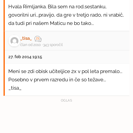
Hvala Rimljanka. Bila sem na rod.sestanku,
govorilni uri...pravijo, da gre v tretjo rado, ni vrabič,
da tudi pri našem Maticu ne bo tako...
_tisa_
član od 2010
343 sporočil
27. feb 2014 19:15
Meni se zdi obisk učiteljice 2x v pol leta premalo...
Posebno v prvem razredu in če so težave...
_tisa_
OGLAS