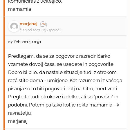
komuniciraš z učiteljico.
mamamia
marjanaj
član od 2007
136 sporočil
27. feb 2014 10:51
Predlagam, da se za pogovor z razredničarko
vzamete dovolj časa, se usedete in pogovorite.
Dobro bi bilo, da nastale situacije tudi z otrokom
razčistite doma - umirjeno. Kot razumem iz vašega
pisanja so to bili pogovori bolj na hitro, med vrati.
Preglejte tudi otrokove izdelke, ali so "površni" in
podobni. Potem pa tako kot je rekla mamamia - k
ravnatelju.
marjanaj