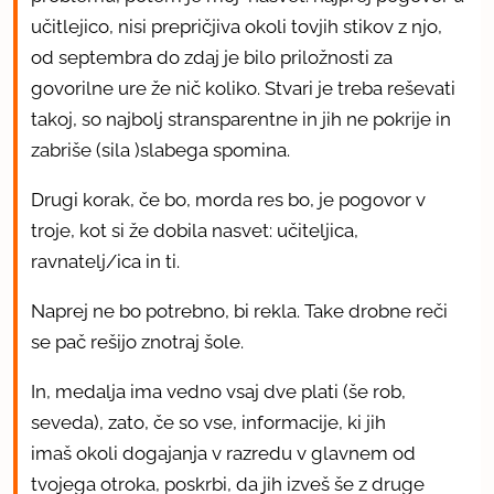
učitlejico, nisi prepričjiva okoli tovjih stikov z njo,
od septembra do zdaj je bilo priložnosti za
govorilne ure že nič koliko. Stvari je treba reševati
takoj, so najbolj stransparentne in jih ne pokrije in
zabriše (sila )slabega spomina.
Drugi korak, če bo, morda res bo, je pogovor v
troje, kot si že dobila nasvet: učiteljica,
ravnatelj/ica in ti.
Naprej ne bo potrebno, bi rekla. Take drobne reči
se pač rešijo znotraj šole.
In, medalja ima vedno vsaj dve plati (še rob,
seveda), zato, če so vse, informacije, ki jih
imaš okoli dogajanja v razredu v glavnem od
tvojega otroka, poskrbi, da jih izveš še z druge