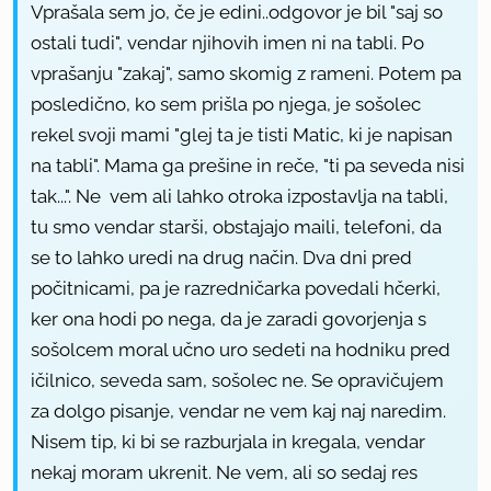
Vprašala sem jo, če je edini..odgovor je bil "saj so
ostali tudi", vendar njihovih imen ni na tabli. Po
vprašanju "zakaj", samo skomig z rameni. Potem pa
posledično, ko sem prišla po njega, je sošolec
rekel svoji mami "glej ta je tisti Matic, ki je napisan
na tabli". Mama ga prešine in reče, "ti pa seveda nisi
tak...". Ne vem ali lahko otroka izpostavlja na tabli,
tu smo vendar starši, obstajajo maili, telefoni, da
se to lahko uredi na drug način. Dva dni pred
počitnicami, pa je razredničarka povedali hčerki,
ker ona hodi po nega, da je zaradi govorjenja s
sošolcem moral učno uro sedeti na hodniku pred
ičilnico, seveda sam, sošolec ne. Se opravičujem
za dolgo pisanje, vendar ne vem kaj naj naredim.
Nisem tip, ki bi se razburjala in kregala, vendar
nekaj moram ukrenit. Ne vem, ali so sedaj res