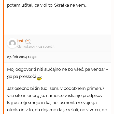
potem učiteljica vidi to. Skratka ne vem...
Issi
član od 2007
704 sporočil
27. feb 2014 12:50
Moj odgovor ti niti slučajno ne bo všeč, pa vendar -
ga pa preskoči
Jaz osebno bi (in tudi sem, v podobnem primeru)
vse sile in energijo, namesto v iskanje predpisov
kaj učitelji smejo in kaj ne, usmerila v svojega
otroka in v to, da dojame da je v šoli, ne v vrtcu, de