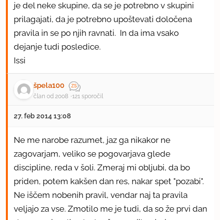
je del neke skupine, da se je potrebno v skupini
prilagajati, da je potrebno upoštevati določena
pravila in se po njih ravnati. In da ima vsako
dejanje tudi posledice.
Issi
špela100
član od 2008
121 sporočil
27. feb 2014 13:08
Ne me narobe razumet, jaz ga nikakor ne
zagovarjam, veliko se pogovarjava glede
discipline, reda v šoli. Zmeraj mi obljubi, da bo
priden, potem kakšen dan res, nakar spet "pozabi".
Ne iščem nobenih pravil, vendar naj ta pravila
veljajo za vse. Zmotilo me je tudi, da so že prvi dan