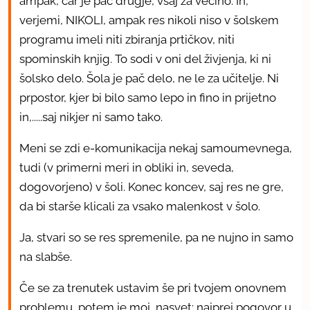
ampak, čar je pač drugje, vsaj za večino. In,
verjemi, NIKOLI, ampak res nikoli niso v šolskem
programu imeli niti zbiranja prtičkov, niti
spominskih knjig. To sodi v oni del živjenja, ki ni
šolsko delo. Šola je pač delo, ne le za učitelje. Ni
prpostor, kjer bi bilo samo lepo in fino in prijetno
in,.....saj nikjer ni samo tako.
Meni se zdi e-komunikacija nekaj samoumevnega,
tudi (v primerni meri in obliki in, seveda,
dogovorjeno) v šoli. Konec koncev, saj res ne gre,
da bi starše klicali za vsako malenkost v šolo.
Ja, stvari so se res spremenile, pa ne nujno in samo
na slabše.
Če se za trenutek ustavim še pri tvojem onovnem
problemu, potem je moj nasvet: najprej pogovor u