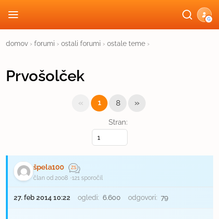
G
domov
›
forumi
›
ostali forumi
›
ostale teme
›
Prvošolček
«
»
1
8
Stran:
špela100
član od 2008
121 sporočil
27. feb 2014 10:22
ogledi:
6.600
odgovori:
79