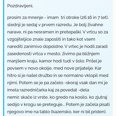
Pozdravljeni,
prosim za mnenje - imam tri otroke (26,16 in 7 let),
slednji je sedaj v prvem razredu. Je bolj živahne
narave, ni pa nesramen in pretepaški. V vrtcu so za
vzgojiteljice znale zaposliti in tako kot vsem
narediti zanimivo dopoldne. V vrtec je hodil zaradi
zasedenosti vrtca v mesto, živimo pa bližnjem
manjšem kraju, kamor hodi tudi v šolo. Prišel je
povsem v novo okolje, med nove prijatelje. Kar
hitro si je našel družbo in se normalno vklopil med
njimi. Potem se je pa začelo -skoraj vsak dan mi je
imela razredničarka kaj za povedat -dela
nemir, skače iz vrste, ko gredo na kosilo, ko zjutraj
sedijo v krogu se preteguje... Potem je začela pisati
njegovo ime na tablo (kazensko, ker ni bil priden).