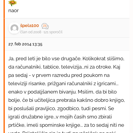
naor
špela100
član od 2008
121 sporočil
27. feb 2014 13:35
Ja, pred leti je bilo vse drugače. Kolikokrat slišimo,
da računalniki, tablice, televizija...ni za otroke. Kaj
pa sedaj - v prvem razredu pred poukom na
televiziji risanke, prižgani računalniki z igricami...
enako v podaljšanem bivanju. Msilim, da bi bilo
bolje, če bi učiteljica prebrala kakšno dobro knjigo,
bi poslušali pravljico, zgodbico, tudi pesmi. Se
igrali družabne igre...v mojih časih smo zbirali
prtičke, imeli spominske knjige... za to sedaj niti ne