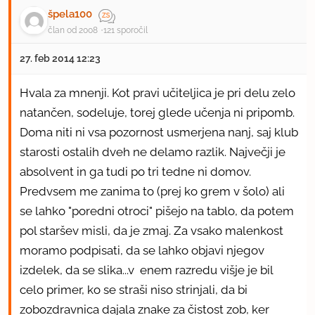
špela100
član od 2008
121 sporočil
27. feb 2014 12:23
Hvala za mnenji. Kot pravi učiteljica je pri delu zelo
natančen, sodeluje, torej glede učenja ni pripomb.
Doma niti ni vsa pozornost usmerjena nanj, saj klub
starosti ostalih dveh ne delamo razlik. Največji je
absolvent in ga tudi po tri tedne ni domov.
Predvsem me zanima to (prej ko grem v šolo) ali
se lahko "poredni otroci" pišejo na tablo, da potem
pol staršev misli, da je zmaj. Za vsako malenkost
moramo podpisati, da se lahko objavi njegov
izdelek, da se slika...v enem razredu višje je bil
celo primer, ko se straši niso strinjali, da bi
zobozdravnica dajala znake za čistost zob, ker