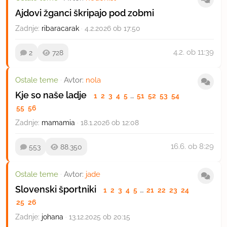
Ajdovi žganci škripajo pod zobmi
Zadnje:
ribaracarak
·
4.2.2026 ob 17:50
4.2.
ob 11:39
2
728
Ostale teme
·
Avtor:
nola
Kje so naše ladje
1
2
3
4
5
…
51
52
53
54
55
56
Zadnje:
mamamia
·
18.1.2026 ob 12:08
16.6.
ob 8:29
553
88.350
Ostale teme
·
Avtor:
jade
Slovenski športniki
1
2
3
4
5
…
21
22
23
24
25
26
Zadnje:
johana
·
13.12.2025 ob 20:15