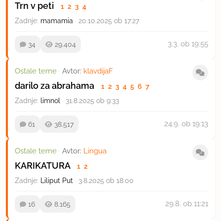
Trn v peti
1
2
3
4
Zadnje:
mamamia
·
20.10.2025 ob 17:27
3.3.
ob 19:55
34
29.404
Ostale teme
·
Avtor:
klavdijaF
darilo za abrahama
1
2
3
4
5
6
7
Zadnje:
limnol
·
31.8.2025 ob 9:33
24.9.
ob 19:13
61
38.517
Ostale teme
·
Avtor:
Lingua
KARIKATURA
1
2
Zadnje:
Liliput Put
·
3.8.2025 ob 18:00
29.8.
ob 11:21
16
8.165