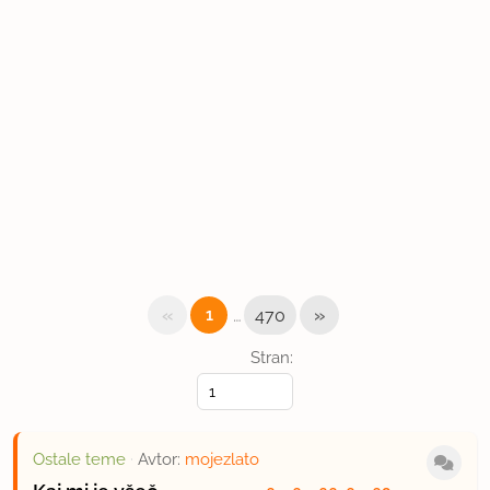
«
…
»
1
470
Stran:
Ostale teme
·
Avtor:
mojezlato