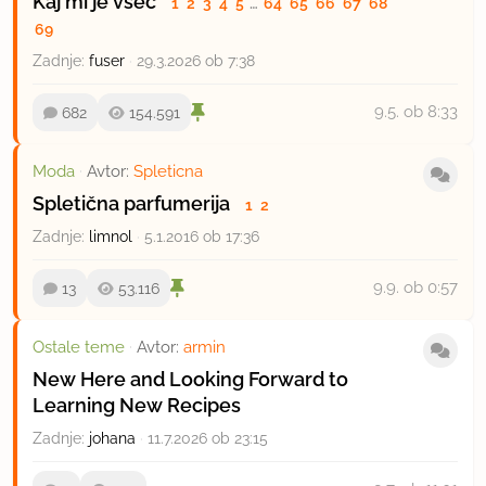
Kaj mi je všeč
1
2
3
4
5
…
64
65
66
67
68
69
Zadnje:
fuser
·
29.3.2026 ob 7:38
9.5.
ob 8:33
682
154.591
Moda
·
Avtor:
Spleticna
Spletična parfumerija
1
2
Zadnje:
limnol
·
5.1.2016 ob 17:36
9.9.
ob 0:57
13
53.116
Ostale teme
·
Avtor:
armin
New Here and Looking Forward to
Learning New Recipes
Zadnje:
johana
·
11.7.2026 ob 23:15