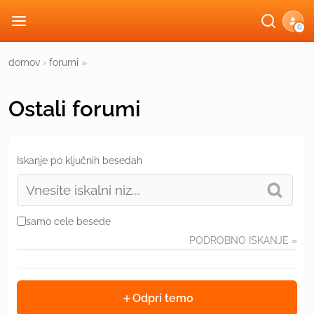
G
domov
›
forumi
»
Ostali forumi
Iskanje po ključnih besedah
samo cele besede
PODROBNO ISKANJE
»
Odpri temo