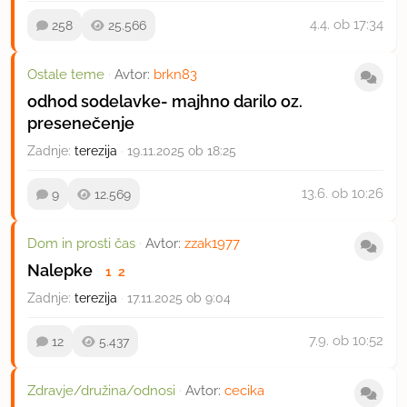
4.4.
ob 17:34
258
25.566
Ostale teme
·
Avtor:
brkn83
odhod sodelavke- majhno darilo oz.
presenečenje
Zadnje:
terezija
·
19.11.2025 ob 18:25
13.6.
ob 10:26
9
12.569
Dom in prosti čas
·
Avtor:
zzak1977
Nalepke
1
2
Zadnje:
terezija
·
17.11.2025 ob 9:04
7.9.
ob 10:52
12
5.437
Zdravje/družina/odnosi
·
Avtor:
cecika