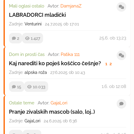
Mali oglasi ostalo
·
Avtor:
DamjanaZ
LABRADORCI mladički
Zadnje:
Venturini
·
24.7.2025 ob 17:01
25.6.
ob 13:23
2
1.427
Dom in prosti čas
·
Avtor:
Patika 111
Kaj narediti ko poješ koščico češnje?
1
2
Zadnje:
alpska roža
·
27.6.2025 ob 10:43
1.6.
ob 12:08
15
10.033
Ostale teme
·
Avtor:
GajaLori
Pranje zivalskih mascob (salo, loj..)
Zadnje:
GajaLori
·
24.6.2025 ob 6:36