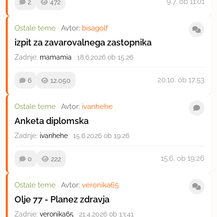
9.7.
ob 11:01
2
472
Ostale teme
·
Avtor:
bisagolf
izpit za zavarovalnega zastopnika
Zadnje:
mamamia
·
18.6.2026 ob 15:26
20.10.
ob 17:53
6
12.050
Ostale teme
·
Avtor:
ivanhehe
Anketa diplomska
Zadnje:
ivanhehe
·
15.6.2026 ob 19:26
15.6.
ob 19:26
0
222
Ostale teme
·
Avtor:
veronika65
Olje 77 - Planez zdravja
Zadnje:
veronika65
·
21.4.2026 ob 13:41