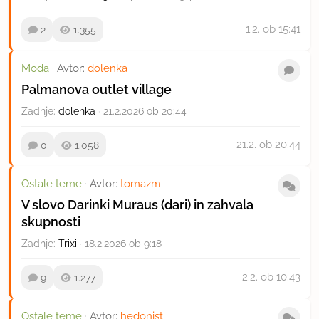
1.2.
ob 15:41
2
1.355
Moda
·
Avtor:
dolenka
Palmanova outlet village
Zadnje:
dolenka
·
21.2.2026 ob 20:44
21.2.
ob 20:44
0
1.058
Ostale teme
·
Avtor:
tomazm
V slovo Darinki Muraus (dari) in zahvala
skupnosti
Zadnje:
Trixi
·
18.2.2026 ob 9:18
2.2.
ob 10:43
9
1.277
Ostale teme
·
Avtor:
hedonist