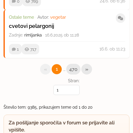
24.6.
ob 6:36
0
789
Ostale teme
·
Avtor:
vegetar
cvetovi pelargonij
Zadnje:
rimljanka
·
16.6.2025 ob 11:28
16.6.
ob 11:23
1
717
«
…
»
1
470
Stran:
Število tem: 9385, prikazujem teme od 1 do 20
Za pošiljanje sporočila v forum se prijavite ali
vpišite.