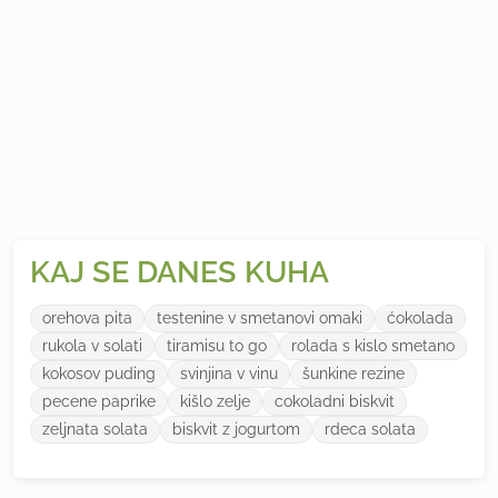
KAJ SE DANES KUHA
orehova pita
testenine v smetanovi omaki
ćokolada
rukola v solati
tiramisu to go
rolada s kislo smetano
kokosov puding
svinjina v vinu
šunkine rezine
pecene paprike
kišlo zelje
cokoladni biskvit
zeljnata solata
biskvit z jogurtom
rdeca solata