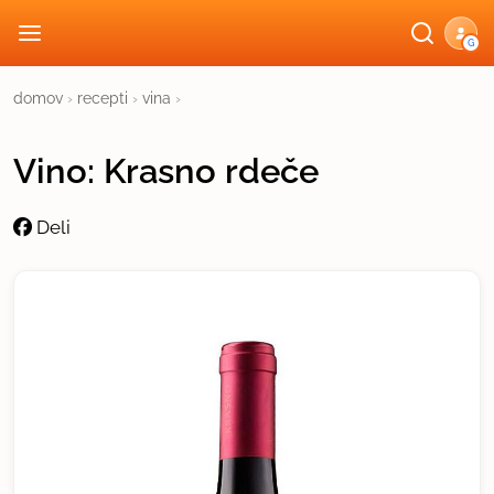
G
domov
›
recepti
›
vina
›
Vino: Krasno rdeče
Deli