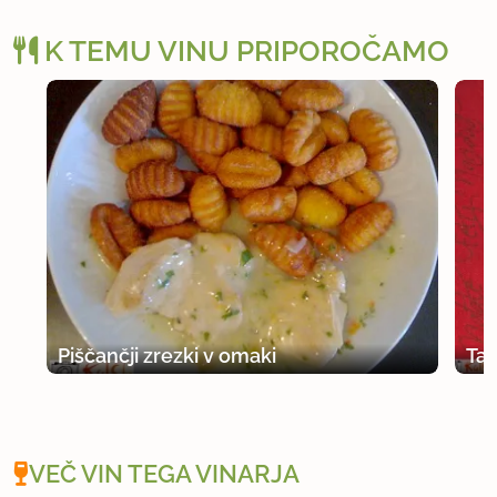
K TEMU VINU PRIPOROČAMO
Piščančji zrezki v omaki
Tat
VEČ VIN TEGA VINARJA