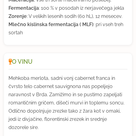
Fermentacija
: 100 % v posodah iz nerjavečega jekla
Zorenje
: V velikih lesenih sodih (60 hL), 12 mesecev.
Mlečno kislinska fermentacija ( MLF)
: pri vseh treh
sortah
O VINU
Mehkoba merlota, sadni vonj cabernet franca in
čvrsto telo cabernet sauvignona nas popeljejo
naravnost v Brda. Zamižimo in se pustimo zapeljati
romantičnim gričem, dišeči murvi in toplemu soncu.
Odlično dopolnjuje zrezke tako z žara kot v omaki,
jedi iz divjačine, florentinski zrezek in srednje
dozorele sire.