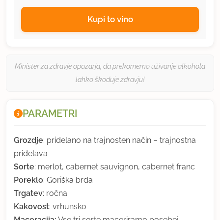
Kupi to vino
Minister za zdravje opozarja, da prekomerno uživanje alkohola
lahko škoduje zdravju!
PARAMETRI
Grozdje
: pridelano na trajnosten način – trajnostna
pridelava
Sorte
: merlot, cabernet sauvignon, cabernet franc
Poreklo
: Goriška brda
Trgatev
: ročna
Kakovost
: vrhunsko
Maceracija:
Vse tri sorte maceriramo posebej.