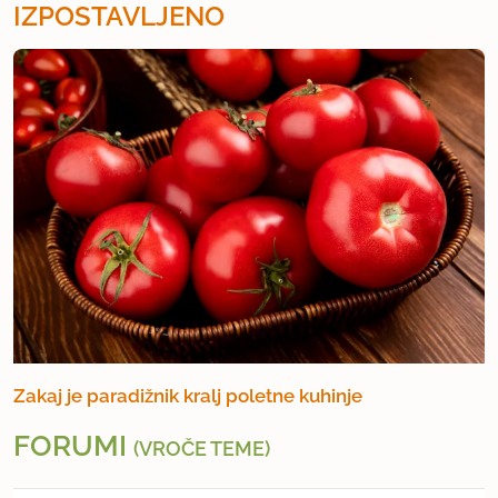
IZPOSTAVLJENO
Zakaj je paradižnik kralj poletne kuhinje
FORUMI
(VROČE TEME)