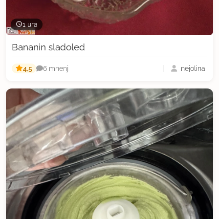
1 ura
Bananin sladoled
4,5
nejolina
6 mnenj