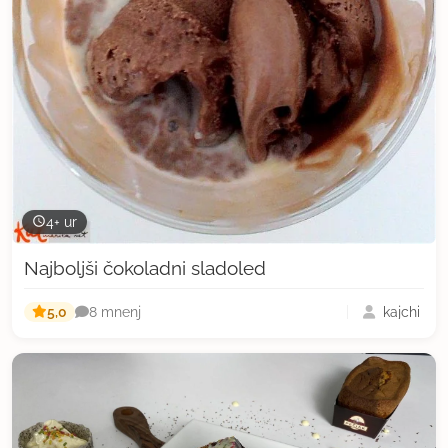
4+ ur
Najboljši čokoladni sladoled
5,0
kajchi
8 mnenj