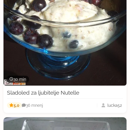
30 min
Sladoled za ljubitelje Nutelle
5,0
lucka52
36 mnenj