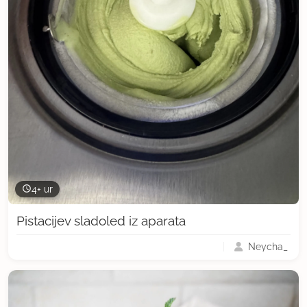
4+ ur
Pistacijev sladoled iz aparata
Neycha_