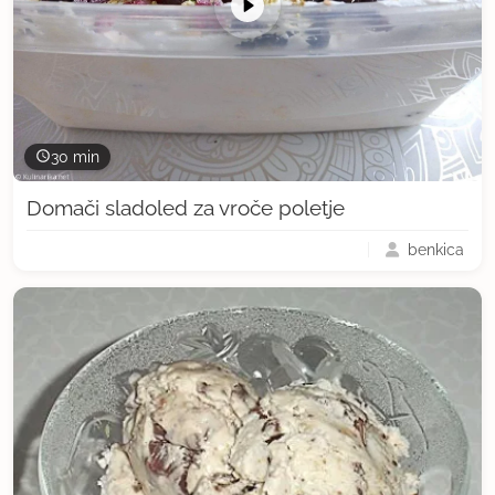
30 min
Domači sladoled za vroče poletje
benkica