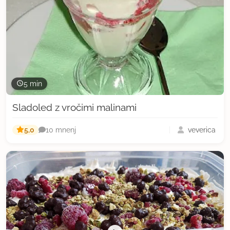
5 min
Sladoled z vročimi malinami
5,0
veverica
10 mnenj