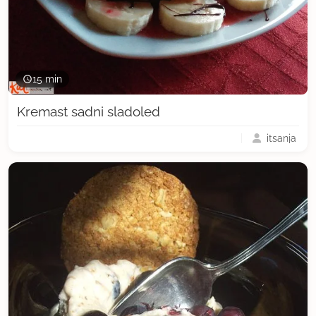
15 min
Kremast sadni sladoled
itsanja