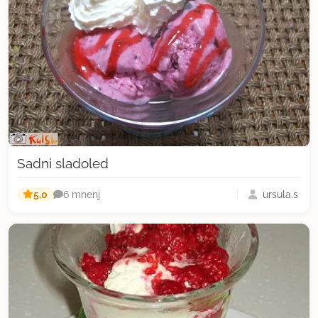
Sadni sladoled
5,0
ursula.s
6 mnenj