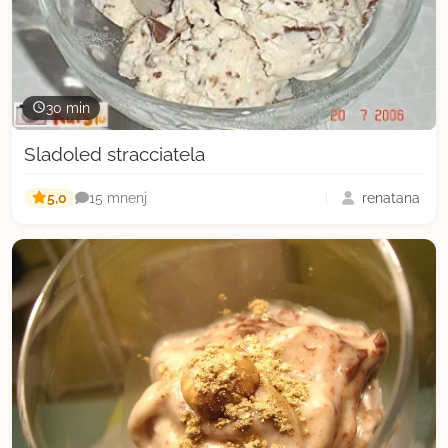
30 min
Sladoled stracciatela
5,0
renatana
15 mnenj