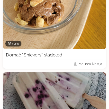
3 ure
Domač "Snickers" sladoled
Malinca Nastja