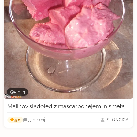
5 min
Malinov sladoled z mascarponejem in smetano
5,0
SLONCICA
33 mnenj