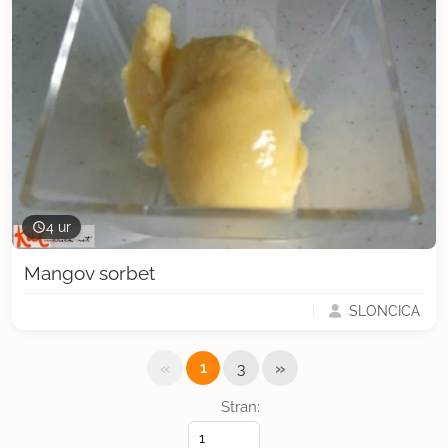
4 ur
Mangov sorbet
SLONCICA
«
»
1
3
Stran: