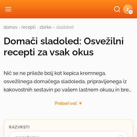
G
domov
›
recepti
›
zbirke
»
sladoled
Domači sladoled: Osvežilni
recepti za vsak okus
Nič se ne prileže bolj kot kepica kremnega,
osvežilnega domačega sladoleda, pripravljenega iz
kakovostnih sestavin po vašem lastnem okusu in brez
nepotrebnih umetnih dodatkov.
Zgodovina sladoleda sega tisočletja nazaj, ko so
Preberi več ▼
starodavna ljudstva sneg in led mešala s sadnimi
sokovi in medom. Sodobni kremni sladoled, kot ga
poznamo danes, pa se je razvil z odkritjem
Med najbolj priljubljenimi recepti boste našli klasični
zamrzovalnih tehnik in uporabo mlečne osnove,