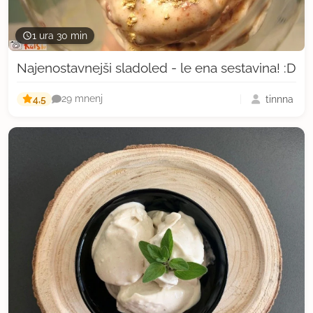
1 ura 30 min
Najenostavnejši sladoled - le ena sestavina! :D
4,5
tinnna
29 mnenj