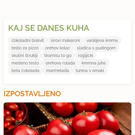
KAJ SE DANES KUHA
ćokoladni biskvit
sirovi makaroni
vanilijeva krema
testo za pizzo
orehov kolac
sladica s pudingom
skutini štruklji
tiramisu to go
rogljicki
medeno testo
orehova rolada
kremna juha
bela ćokolada
marmelada
tunina v omaki
IZPOSTAVLJENO