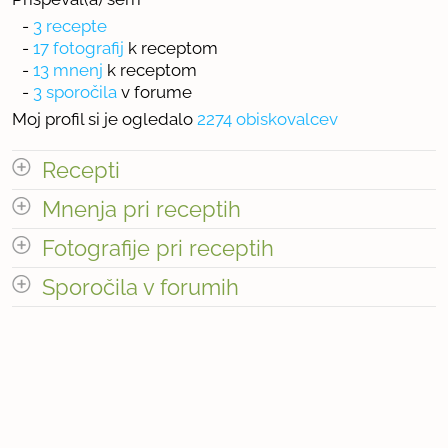
-
3 recepte
-
17 fotografij
k receptom
-
13 mnenj
k receptom
-
3 sporočila
v forume
Moj profil si je ogledalo
2274 obiskovalcev
Recepti
Mnenja pri receptih
Število receptov: 3
odpri vse
Fotografije pri receptih
Sporočila v forumih
« prejšnja
1
2
naslednja Â»
odpri vse
« prejšnja
1
5
naslednja Â»
Število sporočil v forumih: 3
Število mnenj pri receptih: 13
Število fotografij pri receptih: 17