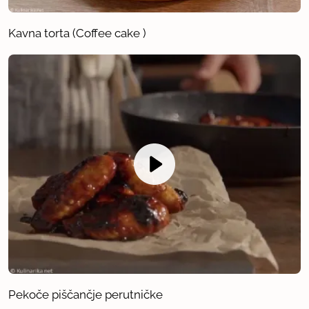
Kavna torta (Coffee cake )
Pekoče piščančje perutničke