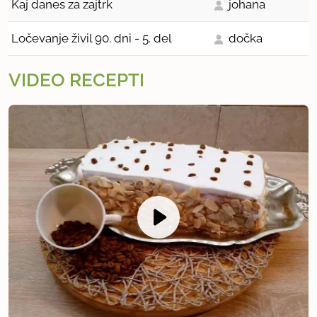
Kaj danes za zajtrk
johana
Ločevanje živil 90. dni - 5. del
dočka
VIDEO RECEPTI