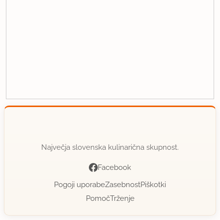
Največja slovenska kulinarična skupnost.
Facebook
Pogoji uporabe
Zasebnost
Piškotki
Pomoč
Trženje