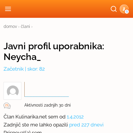
G
domov
›
člani
›
Javni profil
uporabnika:
Neycha_
Začetnik
| skor: 82
Aktivnosti zadnjih 30 dni
Član Kulinarika.net sem od
1.4.2012
Zadnjič ste me lahko opazili
pred 227 dnevi
Prispeval(a) sem