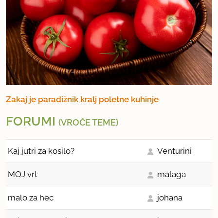
Zakaj je paradižnik kralj poletne kuhinje
FORUMI
(VROČE TEME)
Kaj jutri za kosilo?
Venturini
MOJ vrt
malaga
malo za hec
johana