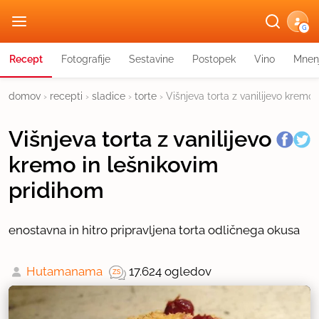
G
Recept
Fotografije
Sestavine
Postopek
Vino
Mnen
domov
›
recepti
›
sladice
›
torte
›
Višnjeva torta z vanilijevo kremo
Višnjeva torta z vanilijevo
kremo in lešnikovim
pridihom
enostavna in hitro pripravljena torta odličnega okusa
Hutamanama
17.624 ogledov