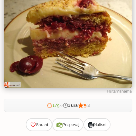
Hutamanama
5
1 ura
1/5
(1)
Zahtevnost
Shrani
Prispevaj
Natisni