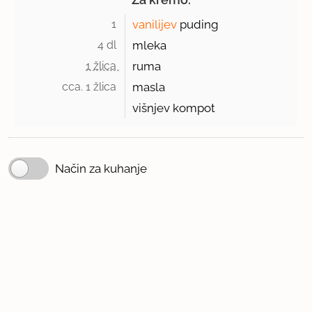
1 
vanilijev
puding
4 dl 
mleka
1 žlica 
ruma
cca. 1 žlica 
masla
višnjev kompot
Način za kuhanje