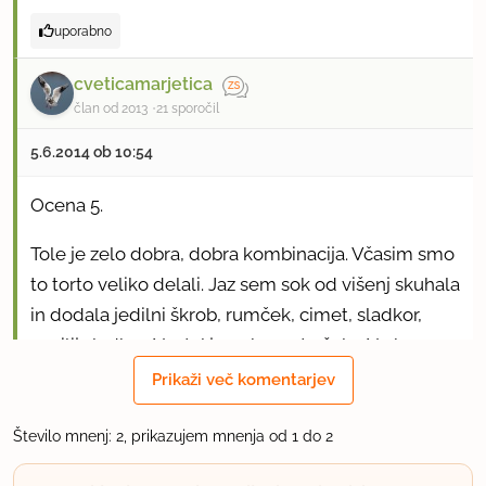
uporabno
cveticamarjetica
član od 2013
21 sporočil
5.6.2014 ob 10:54
Ocena 5.
Tole je zelo dobra, dobra kombinacija. Včasim smo
to torto veliko delali. Jaz sem sok od višenj skuhala
in dodala jedilni škrob, rumček, cimet, sladkor,
vanilij sladkor. Nastal je neke vrste žele. Na koncu
se noter strese še višnje. Počakat da se ohladi in
Prikaži več komentarjev
namazat po biskvitu, ki sem ga polila pač s čim
drugim - razdredčenim malinovcem ali oranžado
Število mnenj: 2, prikazujem mnenja od 1 do 2
ali mlekom. Če se je delala torta za slavnost pa je