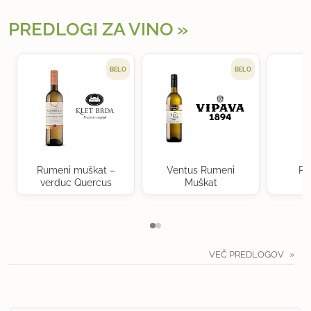
PREDLOGI ZA VINO
BELO
BELO
Rumeni muškat –
Ventus Rumeni
Po
verduc Quercus
Muškat
VEČ PREDLOGOV