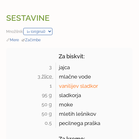
SESTAVINE
Množilnik:
📏
Mere
·
🌿
Začimbe
Za biskvit:
3 
jajca
3 žlice 
mlačne vode
1 
vanilijev sladkor
95 g 
sladkorja
50 g 
moke
50 g 
mletih lešnikov
0,5 
pecilnega praška
Za kremo: