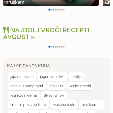
hruškami
Eno
NAJBOLJ VROČI RECEPTI:
AVGUST
Polnjena paprika na klasičen način
Osv
KAJ SE DANES KUHA
jajca iz pecice
jogurtov biskvit
tortilja
omaka s sampinjoni
ćrn kruh
kocke z orehi
lešnikova krema
slivovi cmoki
limonin preliv za torte
kvašeno testo
pire krompir