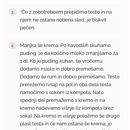
*Če z zobotrebcem prepičimo testo in na
njem ne ostane nobena sled, je biskvit
pečen.
Manjka še krema. Po navodilih skuhamo
puding, le da količino mleko zmanjšamo za
1 dl. Ko je puding kuhan, še vročemu
dodamo maslo in dobro premešamo.
Dodamo še rum in dobro premešamo. Testo
prerežemo (vsaj) na pol in oba dela testa
namočimo s sokom iz kompota. Nato
spodnji del premažemo s kremo in na
kremo nadevamo višnje (iz kompota brez
soka). Na kremo in višnje položimo še drugo
plast testa in če nam ostane še krema, jo