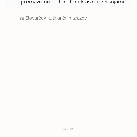
premažemo po torti ter okrasimo z višnjami.
📖
Slovarček kulinaričnih izrazov
OGLAS