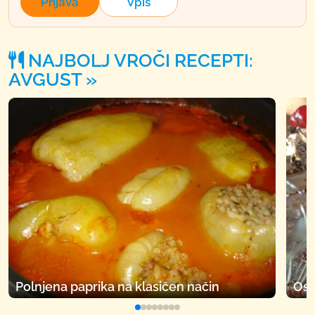
Prijava
Vpis
NAJBOLJ VROČI RECEPTI:
AVGUST
Polnjena paprika na klasičen način
Osv