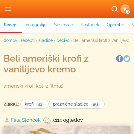
G
Recept
Fotografije
Sestavine
Postopek
Opombe
domov
›
recepti
›
sladice
›
pecivo
›
Beli ameriški krofi z vanilijevo 
Beli ameriški krofi z
vanilijevo kremo
ameriški krofi kot iz filma:)
krofi
praznične sladice
ZBIRKE:
53
913
Fala Slonček
7.114 ogledov