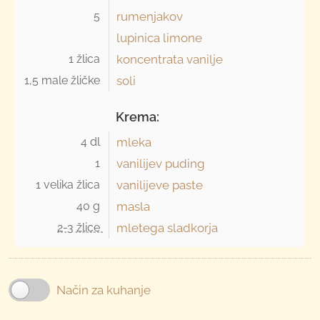
5 
rumenjakov
lupinica limone
1 žlica 
koncentrata vanilje
1,5 male žličke 
soli
Krema:
4 dl 
mleka
1 
vanilijev puding
1 velika žlica 
vanilijeve paste
40 g 
masla
2-3 žlice 
mletega sladkorja
Način za kuhanje