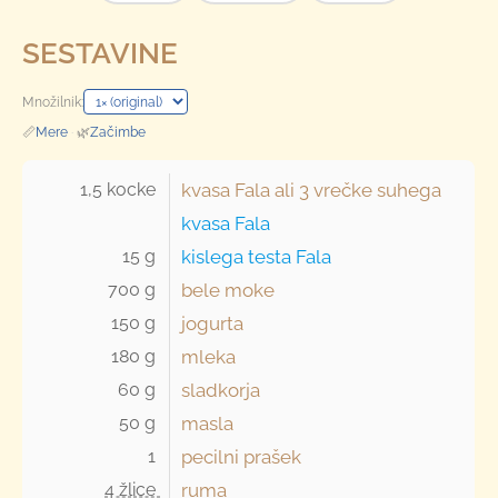
SESTAVINE
Množilnik:
📏
Mere
·
🌿
Začimbe
1,5 kocke 
kvasa Fala ali
3 vrečke
suhega
kvasa Fala
15 g 
kislega testa Fala
700 g 
bele moke
150 g 
jogurta
180 g 
mleka
60 g 
sladkorja
50 g 
masla
1 
pecilni prašek
4 žlice 
ruma