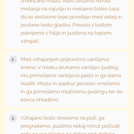
zmehčano maslo. Nato zvišamo hitrost
mešanja na najvišjo in mešamo toliko časa,
da se sestavine lepo povežejo med seboj in
postane testo gladko. Posodo s testom
pokrijemo s folijo in pustimo na toplem
vzhajati.
Med vzhajanjem pripravimo vanilijevo
kremo. V mleku skuhamo vanilijev puding,
mu primešamo vanilijevo pasto in ga damo
hladiti. Maslo in sladkor penasto vmešamo
in ga primešamo mlačnemu pudingu ter do
konca ohladimo.
Vzhajano testo stresemo na pult, ga
pregnetemo, pustimo nekaj minut počivati,
nato pa razvaljamo na dober prst debelo.