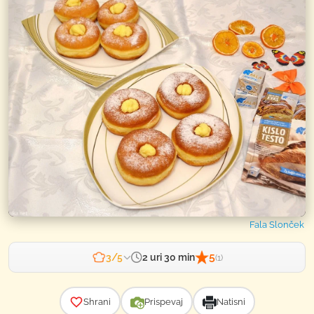
Fala Slonček
5
2 uri 30 min
3/5
(1)
Zahtevnost
Shrani
Prispevaj
Natisni