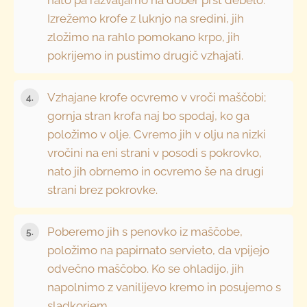
Izrežemo krofe z luknjo na sredini, jih
zložimo na rahlo pomokano krpo, jih
pokrijemo in pustimo drugič vzhajati.
Vzhajane krofe ocvremo v vroči maščobi;
gornja stran krofa naj bo spodaj, ko ga
položimo v olje. Cvremo jih v olju na nizki
vročini na eni strani v posodi s pokrovko,
nato jih obrnemo in ocvremo še na drugi
strani brez pokrovke.
Poberemo jih s penovko iz maščobe,
položimo na papirnato servieto, da vpijejo
odvečno maščobo. Ko se ohladijo, jih
napolnimo z vanilijevo kremo in posujemo s
sladkorjem.