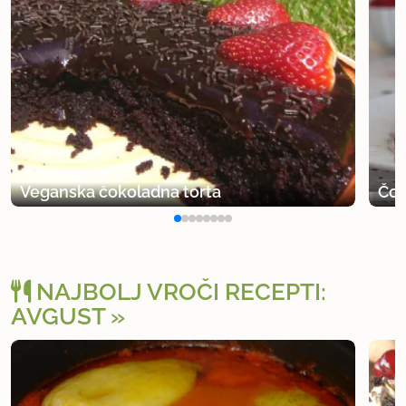
Veganska čokoladna torta
Čok
NAJBOLJ VROČI RECEPTI:
AVGUST