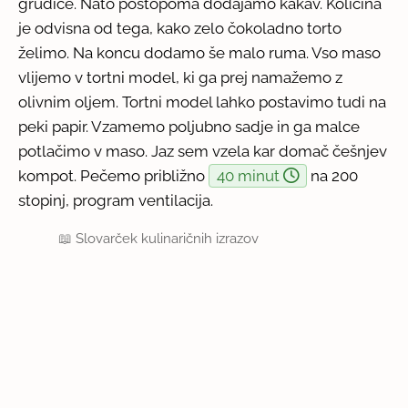
grudice. Nato postopoma dodajamo kakav. Količina
je odvisna od tega, kako zelo čokoladno torto
želimo. Na koncu dodamo še malo ruma. Vso maso
vlijemo v tortni model, ki ga prej namažemo z
olivnim oljem. Tortni model lahko postavimo tudi na
peki papir. Vzamemo poljubno sadje in ga malce
potlačimo v maso. Jaz sem vzela kar domač češnjev
kompot. Pečemo približno
40 minut
na 200
stopinj, program ventilacija.
📖
Slovarček kulinaričnih izrazov