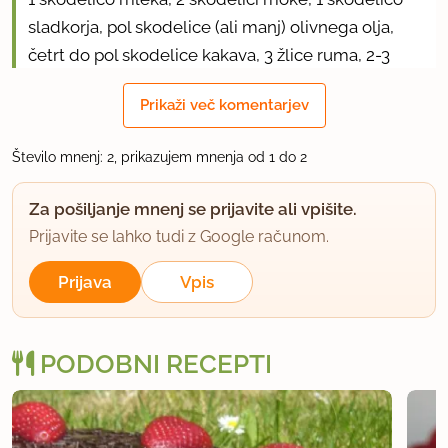
sladkorja, pol skodelice (ali manj) olivnega olja,
četrt do pol skodelice kakava, 3 žlice ruma, 2-3
skodelice sadja. Če bo pregosto, dodaj mleko, če
Prikaži več komentarjev
se ti zdi masa preredka, dodaj moko. Da bo res
skozi pečeno pa preveri z zobotrebcem ali konico
Število mnenj: 2, prikazujem mnenja od 1 do 2
noža - ko izvlečeš iz nož iz biskvita, se ne sme nič
prijeti gor in mora biti čist; torta pečena. :) Upam,
Za pošiljanje mnenj se prijavite ali vpišite.
da sem s tem pomagala.. :)
Prijavite se lahko tudi z Google računom.
uporabno
Prijava
Vpis
PODOBNI RECEPTI