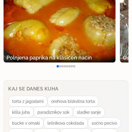
Polnjena paprika na klasičen način
Osv
KAJ SE DANES KUHA
torta z jagodami
orehova biskvitna torta
kišla juha
paradiznikov sok
sladke sanje
bucke v omaki
lešnikova cokolada
soćno pecivo