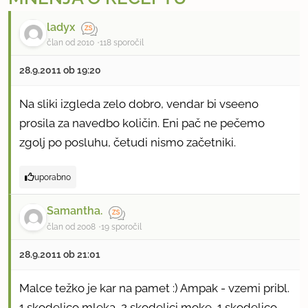
ladyx
član od 2010
118 sporočil
28.9.2011 ob 19:20
Na sliki izgleda zelo dobro, vendar bi vseeno
prosila za navedbo količin. Eni pač ne pečemo
zgolj po posluhu, četudi nismo začetniki.
uporabno
Samantha.
član od 2008
19 sporočil
28.9.2011 ob 21:01
Malce težko je kar na pamet :) Ampak - vzemi pribl.
1 skodelico mleka, 2 skodelici moke, 1 skodelico