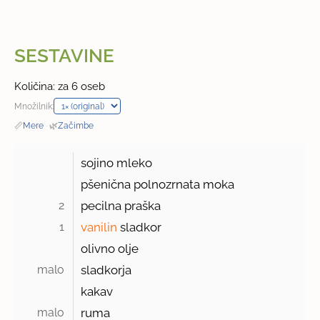
SESTAVINE
Količina: za 6 oseb
Množilnik:
📏
Mere
·
🌿
Začimbe
sojino mleko
pšenična polnozrnata moka
2 
pecilna praška
1 
vanilin
sladkor
olivno olje
malo 
sladkorja
kakav
malo 
ruma