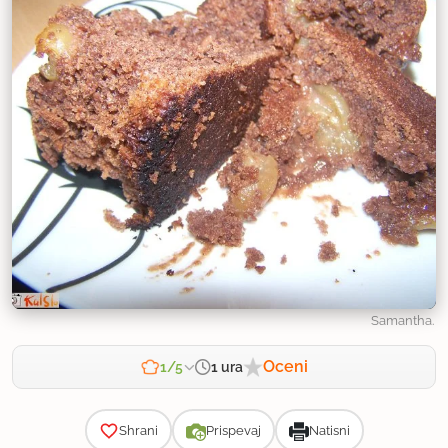
Samantha.
Oceni
1 ura
1/5
Zahtevnost
Shrani
Prispevaj
Natisni