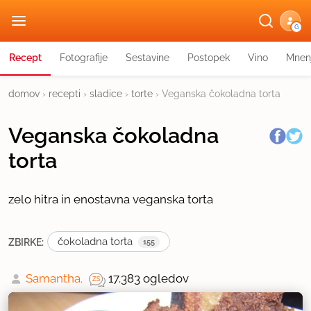
G
Recept
Fotografije
Sestavine
Postopek
Vino
Mnen
domov
›
recepti
›
sladice
›
torte
›
Veganska čokoladna torta
Veganska čokoladna
torta
zelo hitra in enostavna veganska torta
čokoladna torta
ZBIRKE:
155
Samantha.
17.383 ogledov