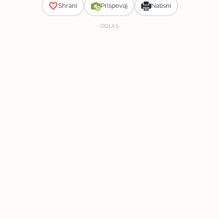
Shrani
Prispevaj
Natisni
OGLAS