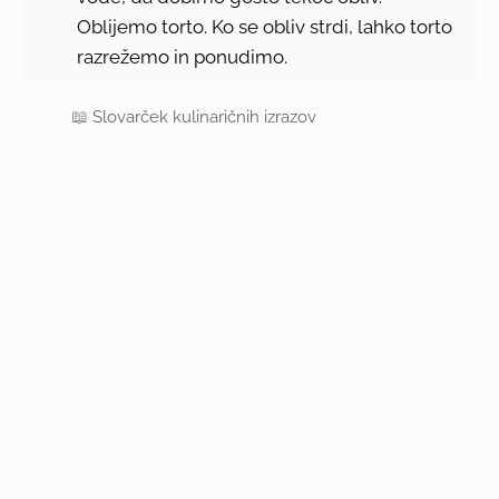
Oblijemo torto. Ko se obliv strdi, lahko torto
razrežemo in ponudimo.
📖
Slovarček kulinaričnih izrazov