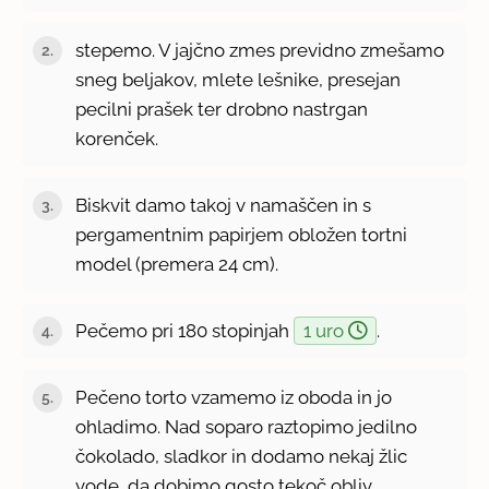
stepemo. V jajčno zmes previdno zmešamo
sneg beljakov, mlete lešnike, presejan
pecilni prašek ter drobno nastrgan
korenček.
Biskvit damo takoj v namaščen in s
pergamentnim papirjem obložen tortni
model (premera 24 cm).
Pečemo pri 180 stopinjah
1 uro
.
Pečeno torto vzamemo iz oboda in jo
ohladimo. Nad soparo raztopimo jedilno
čokolado, sladkor in dodamo nekaj žlic
vode, da dobimo gosto tekoč obliv.