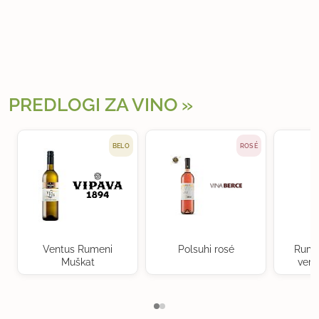
PREDLOGI ZA VINO
BELO
ROSÉ
Ventus Rumeni
Polsuhi rosé
Rume
Muškat
verd