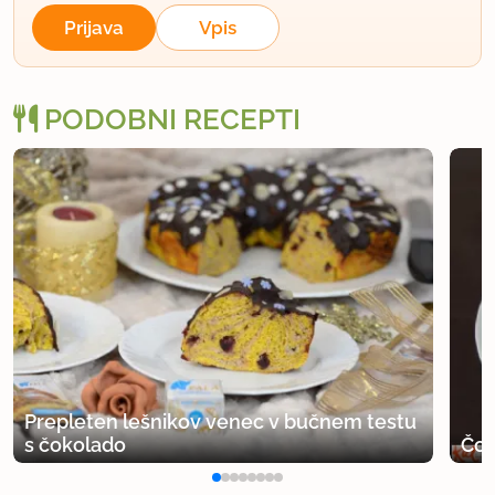
Prijava
Vpis
PODOBNI RECEPTI
Prepleten lešnikov venec v bučnem testu
s čokolado
Čok