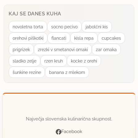
KAJ SE DANES KUHA
novoletna torta
socno pecivo
jabolćni kis
orehovi piškotki
flancati
kisla repa
cupcakes
prigrizek
zrezki v smetanovi omaki
zar omaka
sladko zelje
rzen kruh
kocke z orehi
šunkine rezine
banana z mlekom
Največja slovenska kulinarična skupnost.
Facebook