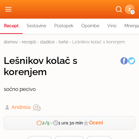
G
Recept
Sestavine
Postopek
Opombe
Vino
Mnenja
domov
›
recepti
›
sladice
›
torte
›
Lešnikov kolač s korenjem
Lešnikov kolač s
korenjem
sočno pecivo
Andreia
Oceni
1 ura 30 min
2/5
Zahtevnost