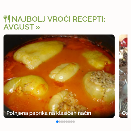
NAJBOLJ VROČI RECEPTI:
AVGUST
Polnjena paprika na klasičen način
Osv