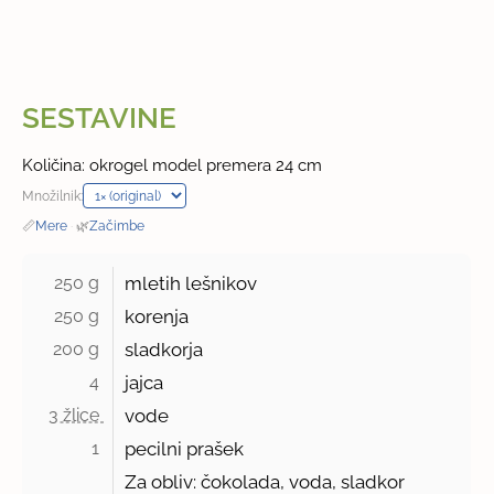
SESTAVINE
Količina: okrogel model premera 24 cm
Množilnik:
📏
Mere
·
🌿
Začimbe
250 g 
mletih lešnikov
250 g 
korenja
200 g 
sladkorja
4 
jajca
3 žlice 
vode
1 
pecilni prašek
Za obliv: čokolada, voda, sladkor