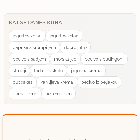
KAJ SE DANES KUHA
jogurtov kolac
jogurtov kolać
paprike s krompirjem
dobro jutro
pecivo s sadjem
morska jed
pecivo s pudingom
struklji
tortice s skuto
jagodna krema
cupcakes
vanilijeva krema
pecivo iz beljakov
domac kruh
pecen cesen