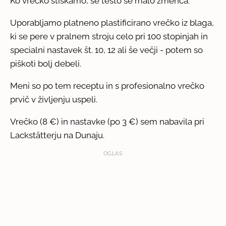
Ko vrečko stiskamo, se testo še malo zmehča.
Uporabljamo platneno plastificirano vrečko iz blaga,
ki se pere v pralnem stroju celo pri 100 stopinjah in
specialni nastavek št. 10, 12 ali še večji - potem so
piškoti bolj debeli.
Meni so po tem receptu in s profesionalno vrečko
prvič v življenju uspeli.
Vrečko (8 €) in nastavke (po 3 €) sem nabavila pri
Lackstätterju na Dunaju.
OGLAS