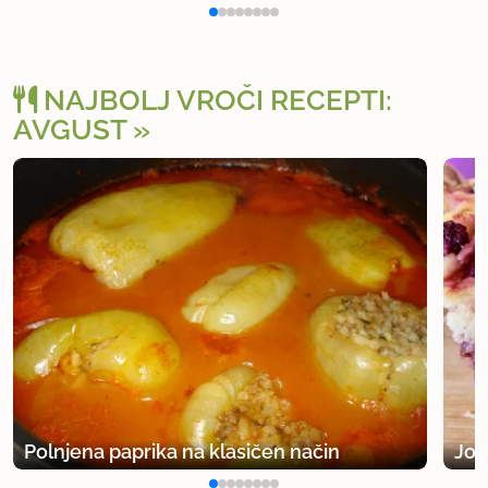
NAJBOLJ VROČI RECEPTI:
AVGUST
Polnjena paprika na klasičen način
Jog