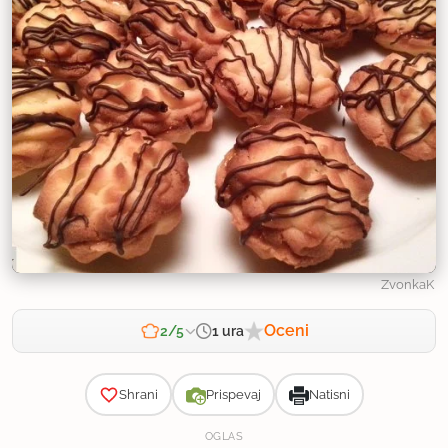
ZvonkaK
Oceni
1 ura
2/5
Zahtevnost
Shrani
Prispevaj
Natisni
OGLAS