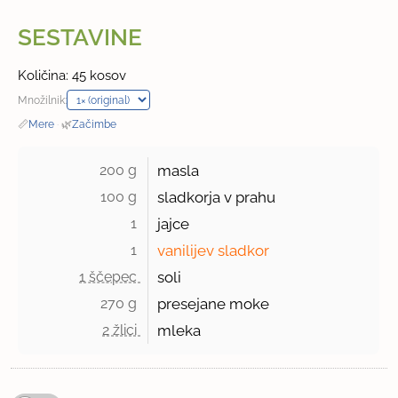
SESTAVINE
Količina: 45 kosov
Množilnik:
📏
Mere
·
🌿
Začimbe
200 g 
masla
100 g 
sladkorja v prahu
1 
jajce
1 
vanilijev sladkor
1 ščepec 
soli
270 g 
presejane moke
2 žlici 
mleka