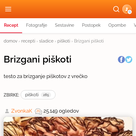
G
Recept
Fotografije
Sestavine
Postopek
Opombe
domov
›
recepti
›
sladice
›
piškoti
›
Brizgani piškoti
Brizgani piškoti
testo za brizganje piškotov z vrečko
piškoti
ZBIRKE:
285
ZvonkaK
25.149 ogledov