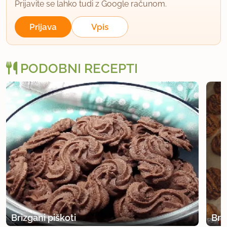
Prijavite se lahko tudi z Google računom.
Prijava
Vpis
PODOBNI RECEPTI
Brizgani piškoti
Bri