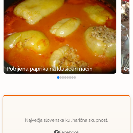
Polnjena paprika na klasičen način
Osv
Največja slovenska kulinarična skupnost.
Facebook