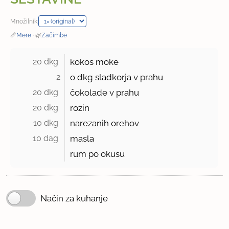
Množilnik:
📏
Mere
·
🌿
Začimbe
20 dkg 
kokos moke
2
o dkg sladkorja v prahu
20 dkg 
čokolade v prahu
20 dkg 
rozin
10 dkg 
narezanih orehov
10 dag 
masla
rum po okusu
Način za kuhanje