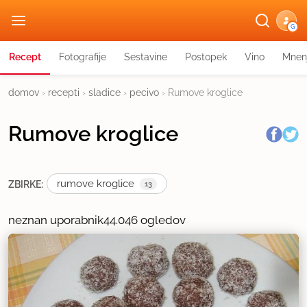
G
Recept
Fotografije
Sestavine
Postopek
Vino
Mnen
domov
›
recepti
›
sladice
›
pecivo
›
Rumove kroglice
Rumove kroglice
rumove kroglice
ZBIRKE:
13
neznan uporabnik
44.046 ogledov