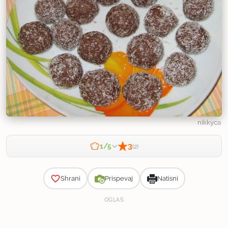
nikkyca
3
1/5
(2)
Zahtevnost
Shrani
Prispevaj
Natisni
OGLAS