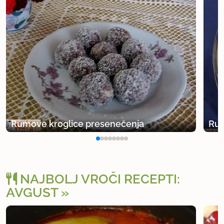
Rumove kroglice presenečenja
Rum
NAJBOLJ VROČI RECEPTI:
AVGUST