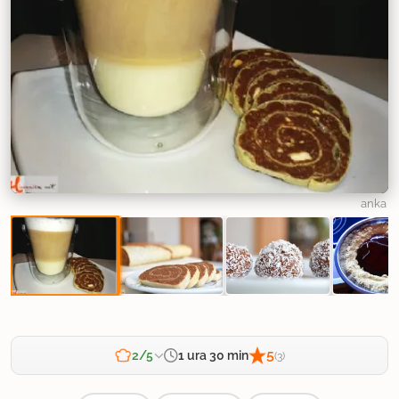
anka
5
1 ura 30 min
2/5
(3)
Zahtevnost