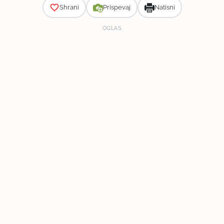
Shrani
Prispevaj
Natisni
OGLAS