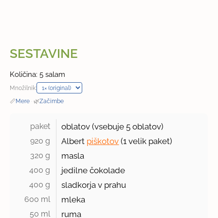
SESTAVINE
Količina: 5 salam
Množilnik:
📏
Mere
·
🌿
Začimbe
paket 
oblatov (vsebuje
5
oblatov)
920 g 
Albert
piškotov
(
1 velik
paket)
320 g 
masla
400 g 
jedilne čokolade
400 g 
sladkorja v prahu
600 ml 
mleka
50 ml 
ruma