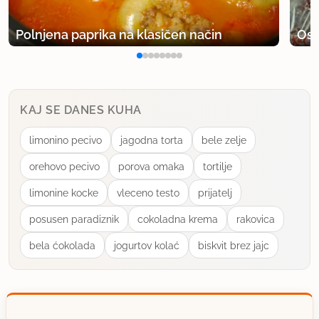
Polnjena paprika na klasičen način
Osv
KAJ SE DANES KUHA
limonino pecivo
jagodna torta
bele zelje
orehovo pecivo
porova omaka
tortilje
limonine kocke
vleceno testo
prijatelj
posusen paradiznik
cokoladna krema
rakovica
bela ćokolada
jogurtov kolać
biskvit brez jajc