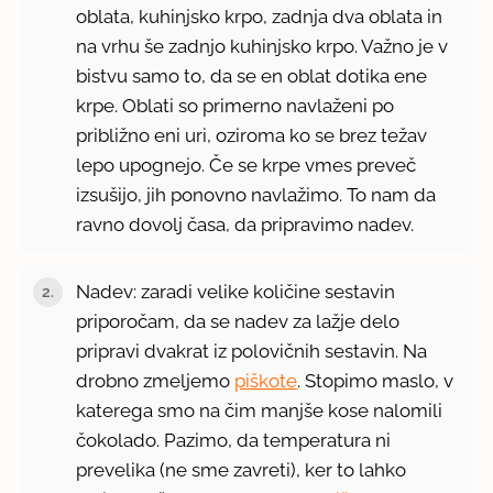
oblata, kuhinjsko krpo, zadnja dva oblata in
na vrhu še zadnjo kuhinjsko krpo. Važno je v
bistvu samo to, da se en oblat dotika ene
krpe. Oblati so primerno navlaženi po
približno eni uri, oziroma ko se brez težav
lepo upognejo. Če se krpe vmes preveč
izsušijo, jih ponovno navlažimo. To nam da
ravno dovolj časa, da pripravimo nadev.
Nadev: zaradi velike količine sestavin
priporočam, da se nadev za lažje delo
pripravi dvakrat iz polovičnih sestavin. Na
drobno zmeljemo
piškote
. Stopimo maslo, v
katerega smo na čim manjše kose nalomili
čokolado. Pazimo, da temperatura ni
prevelika (ne sme zavreti), ker to lahko