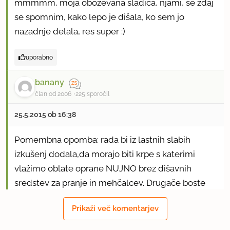
mmmmm, moja oboževana sladica, njami, še zdaj
se spomnim, kako lepo je dišala, ko sem jo
nazadnje delala, res super :)
uporabno
banany
član od 2006
225 sporočil
25.5.2015 ob 16:38
Pomembna opomba: rada bi iz lastnih slabih
izkušenj dodala,da morajo biti krpe s katerimi
vlažimo oblate oprane NUJNO brez dišavnih
sredstev za pranje in mehčalcev. Drugače boste
imeli okus po detergentih ali mehčalci,kar pa je
Prikaži več komentarjev
grozljivo in nemogoče za uživanje.