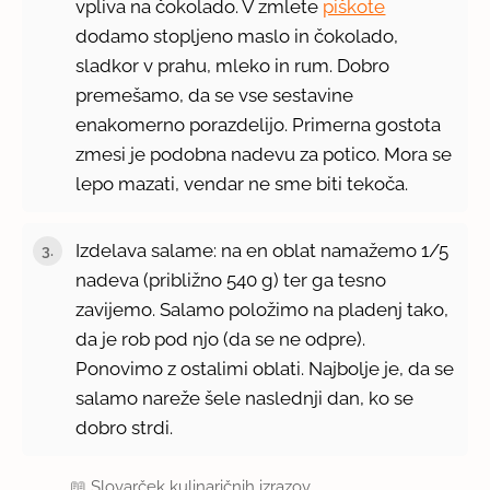
vpliva na čokolado. V zmlete
piškote
dodamo stopljeno maslo in čokolado,
sladkor v prahu, mleko in rum. Dobro
premešamo, da se vse sestavine
enakomerno porazdelijo. Primerna gostota
zmesi je podobna nadevu za potico. Mora se
lepo mazati, vendar ne sme biti tekoča.
Izdelava salame: na en oblat namažemo 1/5
nadeva (približno 540 g) ter ga tesno
zavijemo. Salamo položimo na pladenj tako,
da je rob pod njo (da se ne odpre).
Ponovimo z ostalimi oblati. Najbolje je, da se
salamo nareže šele naslednji dan, ko se
dobro strdi.
📖
Slovarček kulinaričnih izrazov