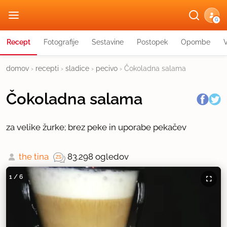
G
Recept
Fotografije
Sestavine
Postopek
Opombe
domov
›
recepti
›
sladice
›
pecivo
›
Čokoladna salama
Čokoladna salama
za velike žurke; brez peke in uporabe pekačev
the tina
83.298 ogledov
1
/
6