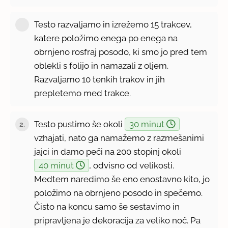
Testo razvaljamo in izrežemo 15 trakcev,
katere položimo enega po enega na
obrnjeno rosfraj posodo, ki smo jo pred tem
oblekli s folijo in namazali z oljem.
Razvaljamo 10 tenkih trakov in jih
prepletemo med trakce.
Testo pustimo še okoli
30 minut
2.
vzhajati, nato ga namažemo z razmešanimi
jajci in damo peči na 200 stopinj okoli
40 minut
, odvisno od velikosti.
Medtem naredimo še eno enostavno kito, jo
položimo na obrnjeno posodo in spečemo.
Čisto na koncu samo še sestavimo in
pripravljena je dekoracija za veliko noč. Pa