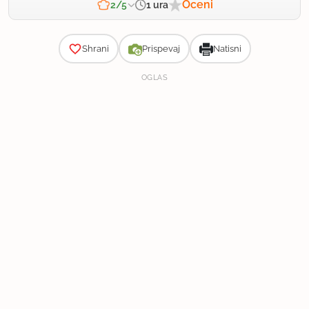
Oceni
1 ura
2/5
Zahtevnost
Shrani
Prispevaj
Natisni
OGLAS