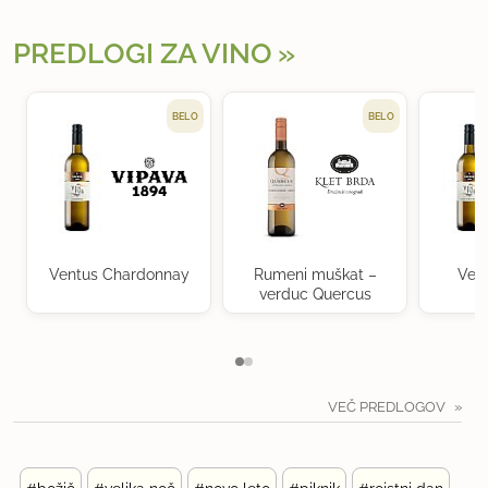
PREDLOGI ZA VINO
BELO
BELO
Ventus Chardonnay
Rumeni muškat –
Ven
verduc Quercus
VEČ PREDLOGOV