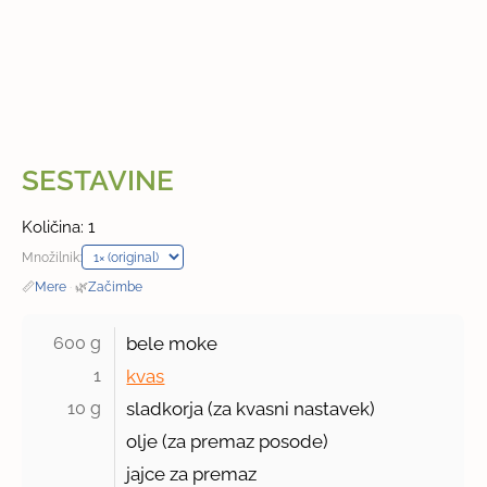
SESTAVINE
Količina: 1
Množilnik:
📏
Mere
·
🌿
Začimbe
600 g 
bele moke
1 
kvas
10 g 
sladkorja (za kvasni nastavek)
olje (za premaz posode)
jajce za premaz