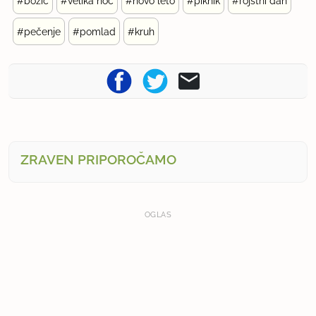
#božič
#velika noč
#novo leto
#piknik
#rojstni dan
#pečenje
#pomlad
#kruh
ZRAVEN PRIPOROČAMO
OGLAS