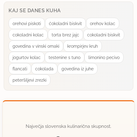
KAJ SE DANES KUHA
orehovi piskoti
ćokoladni biskvit
orehov kolac
cokoladni kolac
torta brez jajc
cokoladni biskvit
govedina v vinski omaki
krompirjev kruh
jogurtov kolac
testenine s tuno
limonino pecivo
flancati
cokolada
govedina iz juhe
peteršiljevi zrezki
Največja slovenska kulinarična skupnost.