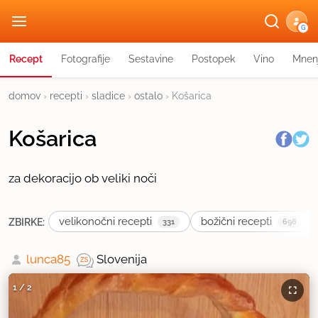
G
Recept
Fotografije
Sestavine
Postopek
Vino
Mnen
domov
›
recepti
›
sladice
›
ostalo
›
Košarica
Košarica
za dekoracijo ob veliki noči
velikonočni recepti
božični recepti
ZBIRKE:
331
698
lunca85
Slovenija
1
/
2