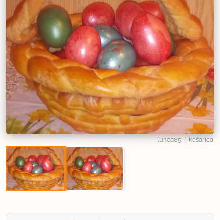
lunca85
| košarica