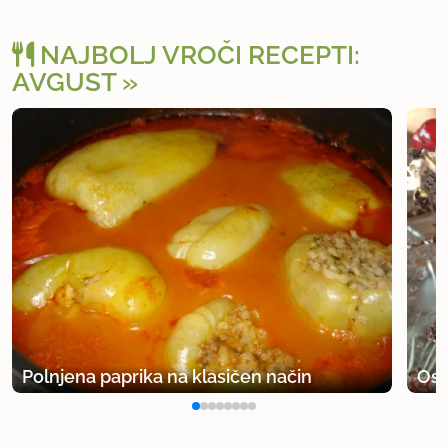
NAJBOLJ VROČI RECEPTI:
AVGUST
Polnjena paprika na klasičen način
Osv