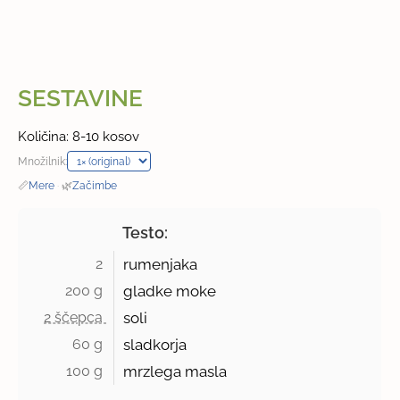
SESTAVINE
Količina: 8-10 kosov
Množilnik:
📏
Mere
·
🌿
Začimbe
Testo:
2 
rumenjaka
200 g 
gladke moke
2 ščepca 
soli
60 g 
sladkorja
100 g 
mrzlega masla