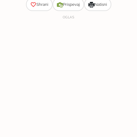
Shrani
Prispevaj
Natisni
OGLAS