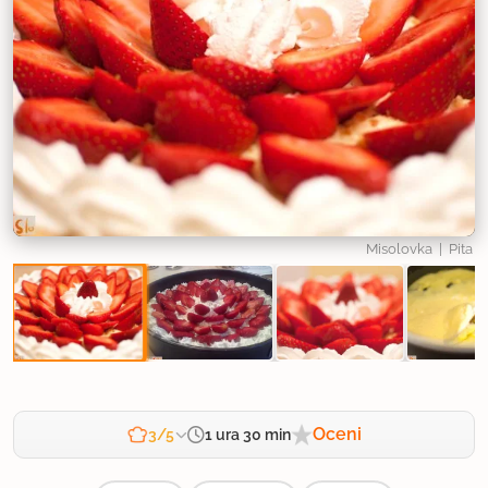
Misolovka
| Pita
Oceni
1 ura 30 min
3/5
Zahtevnost