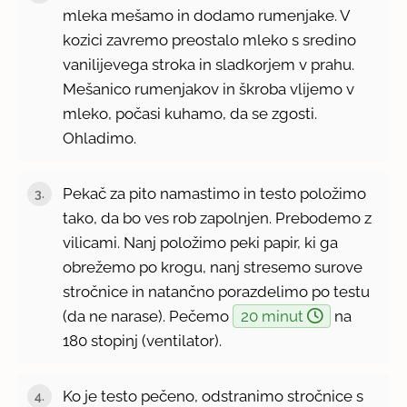
mleka mešamo in dodamo rumenjake. V
kozici zavremo preostalo mleko s sredino
vanilijevega stroka in sladkorjem v prahu.
Mešanico rumenjakov in škroba vlijemo v
mleko, počasi kuhamo, da se zgosti.
Ohladimo.
Pekač za pito namastimo in testo položimo
tako, da bo ves rob zapolnjen. Prebodemo z
vilicami. Nanj položimo peki papir, ki ga
obrežemo po krogu, nanj stresemo surove
stročnice in natančno porazdelimo po testu
(da ne narase). Pečemo
20 minut
na
180 stopinj (ventilator).
Ko je testo pečeno, odstranimo stročnice s