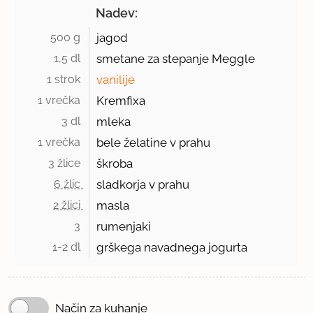
Nadev:
500 g 
jagod
1,5 dl 
smetane za stepanje Meggle
1 strok 
vanilije
1 vrečka 
Kremfixa
3 dl 
mleka
1 vrečka 
bele želatine v prahu
3 žlice 
škroba
6 žlic 
sladkorja v prahu
2 žlici 
masla
3 
rumenjaki
1-2 dl 
grškega navadnega jogurta
Način za kuhanje