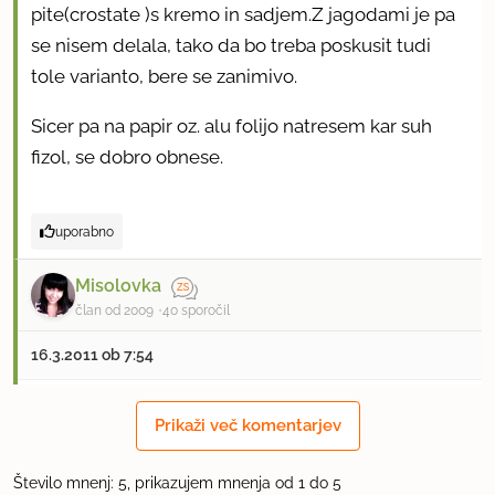
pite(crostate )s kremo in sadjem.Z jagodami je pa
se nisem delala, tako da bo treba poskusit tudi
tole varianto, bere se zanimivo.
Sicer pa na papir oz. alu folijo natresem kar suh
fizol, se dobro obnese.
uporabno
Misolovka
član od 2009
40 sporočil
16.3.2011 ob 7:54
Ja jaz sem tudi dala fižol :)
Prikaži več komentarjev
Povdarjam še, če želite malo več same kreme, kar
Število mnenj: 5, prikazujem mnenja od 1 do 5
podvojite količino, bo ravno prav.