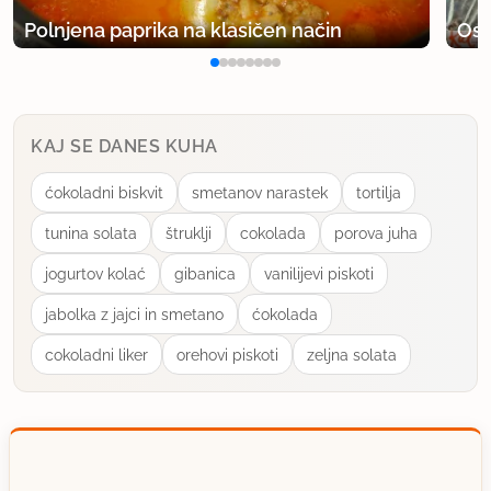
Polnjena paprika na klasičen način
Osv
uporabno
KAJ SE DANES KUHA
ćokoladni biskvit
smetanov narastek
tortilja
tunina solata
štruklji
cokolada
porova juha
jogurtov kolać
gibanica
vanilijevi piskoti
jabolka z jajci in smetano
ćokolada
cokoladni liker
orehovi piskoti
zeljna solata