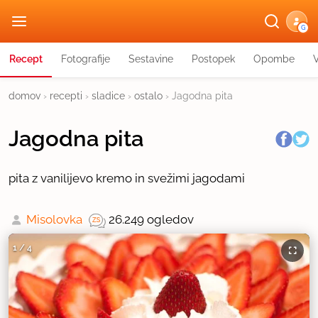
G
Recept
Fotografije
Sestavine
Postopek
Opombe
domov
›
recepti
›
sladice
›
ostalo
›
Jagodna pita
Jagodna pita
pita z vanilijevo kremo in svežimi jagodami
Misolovka
26.249 ogledov
1
/
4