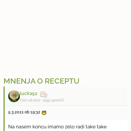
MNENJA O RECEPTU
lucka52
član od 2007
1939 sporočil
5.3.2011 ob 19:32
Na nasem koncu imamo zelo radi take take