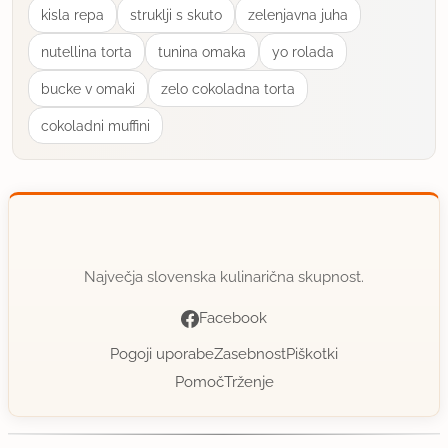
kisla repa
struklji s skuto
zelenjavna juha
nutellina torta
tunina omaka
yo rolada
bucke v omaki
zelo cokoladna torta
cokoladni muffini
Največja slovenska kulinarična skupnost.
Facebook
Pogoji uporabe
Zasebnost
Piškotki
Pomoč
Trženje