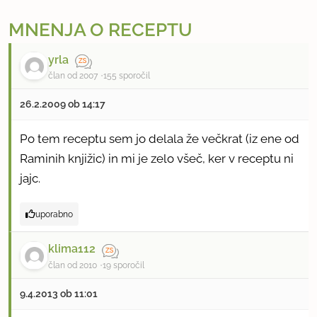
MNENJA O RECEPTU
yrla
član od 2007
155 sporočil
26.2.2009 ob 14:17
Po tem receptu sem jo delala že večkrat (iz ene od
Raminih knjižic) in mi je zelo všeč, ker v receptu ni
jajc.
uporabno
klima112
član od 2010
19 sporočil
9.4.2013 ob 11:01