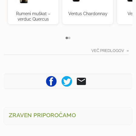
Rumeni muškat –
Ventus Chardonnay
Ven
verduc Quercus
VEČ PREDLOGOV
ZRAVEN PRIPOROČAMO