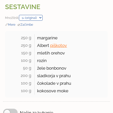
SESTAVINE
Množilnik:
📏
Mere
·
🌿
Začimbe
250 g 
margarine
250 g 
Albert
piškotov
150 g 
mletih orehov
100 g 
rozin
50 g 
žele bonbonov
200 g 
sladkorja v prahu
100 g 
čokolade v prahu
100 g 
kokosove moke
Način za kuhanje