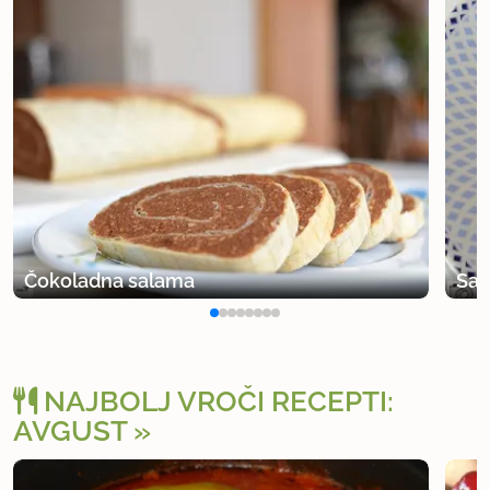
uporabno
Čokoladna salama
Sal
NAJBOLJ VROČI RECEPTI:
AVGUST