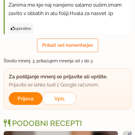
Zanima me kje naj narejeno salamo sušim,imam
zavito v oblatih in alu foliji.Hvala za nasvet .lp
uporabno
anka
Prikaži več komentarjev
član od 2005
4630 sporočil
Število mnenj: 3, prikazujem mnenja od 1 do 3
9.4.2013 ob 14:46
Za pošiljanje mnenj se prijavite ali vpišite.
V tej izvedbi je povaljana v kokosovi moki, zato ni
Prijavite se lahko tudi z Google računom.
mišljena da jo v karkoli zavijemo.
Prijava
Vpis
Če želite, lahko izpustite kokosovo moko in jo
zavijete v oblat. Zakaj bi jo pa sušila? Pomembno je
samo da je ohlajena, ker se potem da rezat in je
PODOBNI RECEPTI
hladna boljša za jest.