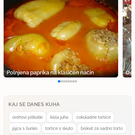
Polnjena paprika na klasičen način
Osv
KAJ SE DANES KUHA
orehovi piškotki
kisla juha
cokoladne tortice
jajca s šunko
tortice s skuto
biskvit za sadno torto