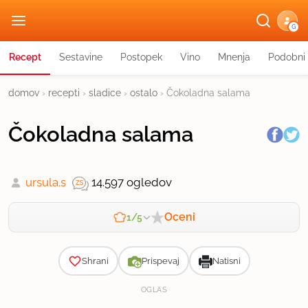
G
Recept
Sestavine
Postopek
Vino
Mnenja
Podobni 
domov
›
recepti
›
sladice
›
ostalo
›
Čokoladna salama
Čokoladna salama
ursula.s
14.597 ogledov
Oceni
1/5
Zahtevnost
Shrani
Prispevaj
Natisni
OGLAS