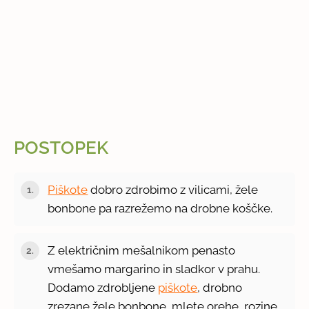
POSTOPEK
Piškote
dobro zdrobimo z vilicami, žele
bonbone pa razrežemo na drobne koščke.
Z električnim mešalnikom penasto
vmešamo margarino in sladkor v prahu.
Dodamo zdrobljene
piškote
, drobno
zrezane žele bonbone, mlete orehe, rozine