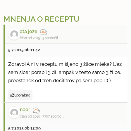
MNENJA O RECEPTU
ata jože
član od 2015
3 sporočil
5.7.2015 ob 11:42
Zdravo! A ni v receptu mišljeno 3 žlice mleka? (Jaz
sem sicer porabil 3 dl, ampak v testo samo 3 žlice,
preostanek od treh decilitrov pa sem popil :) ).
uporabno
naor
član od 2010
7767 sporočil
5.7.2015 ob 12:09