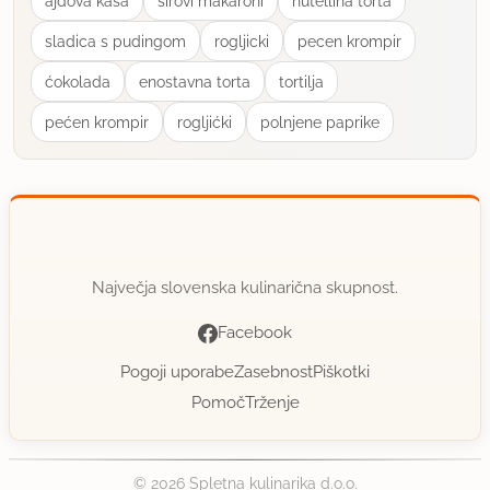
ajdova kasa
sirovi makaroni
nutellina torta
sladica s pudingom
rogljicki
pecen krompir
ćokolada
enostavna torta
tortilja
pećen krompir
rogljićki
polnjene paprike
Največja slovenska kulinarična skupnost.
Facebook
Pogoji uporabe
Zasebnost
Piškotki
Pomoč
Trženje
© 2026 Spletna kulinarika d.o.o.