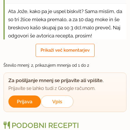
Ata Jože, kako pa je uspel biskvit? Sama mislim, da
so tri žlice mleka premalo, a za 10 dag moke in še
breskovo kašo skupaj pa so 3 dcl malo preveč. Naj
odgovori še avtorica recepta, prosim!
Prikaži več komentarjev
uporabno
Število mnenj: 2, prikazujem mnenja od 1 do 2
Za pošiljanje mnenj se prijavite ali vpišite.
Prijavite se lahko tudi z Google računom.
Prijava
Vpis
PODOBNI RECEPTI