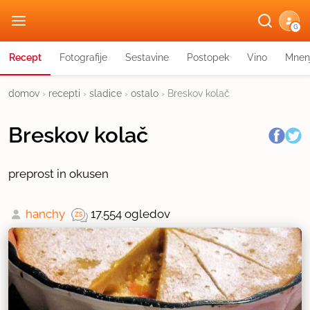
G
Recept
Fotografije
Sestavine
Postopek
Vino
Mnen
domov
›
recepti
›
sladice
›
ostalo
›
Breskov kolač
Breskov kolač
preprost in okusen
hanchy
17.554 ogledov