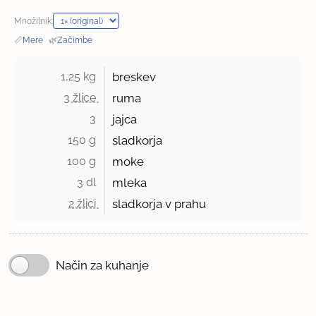
Množilnik:
📏
Mere
·
🌿
Začimbe
1,25 kg 
breskev
3 žlice 
ruma
3 
jajca
150 g 
sladkorja
100 g 
moke
3 dl 
mleka
2 žlici 
sladkorja v prahu
Način za kuhanje