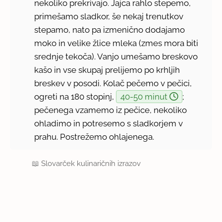
nekoliko prekrivajo. Jajca rahlo stepemo,
primešamo sladkor, še nekaj trenutkov
stepamo, nato pa izmenično dodajamo
moko in velike žlice mleka (zmes mora biti
srednje tekoča). Vanjo umešamo breskovo
kašo in vse skupaj prelijemo po krhljih
breskev v posodi. Kolač pečemo v pečici,
ogreti na 180 stopinj,
40-50 minut
;
pečenega vzamemo iz pečice, nekoliko
ohladimo in potresemo s sladkorjem v
prahu. Postrežemo ohlajenega.
📖
Slovarček kulinaričnih izrazov