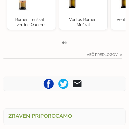
Rumeni muškat –
Ventus Rumeni
Ventu
verduc Quercus
Muškat
VEČ PREDLOGOV
ZRAVEN PRIPOROČAMO