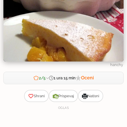
hanchy
Oceni
1 ura 15 min
2/5
Zahtevnost
Shrani
Prispevaj
Natisni
OGLAS