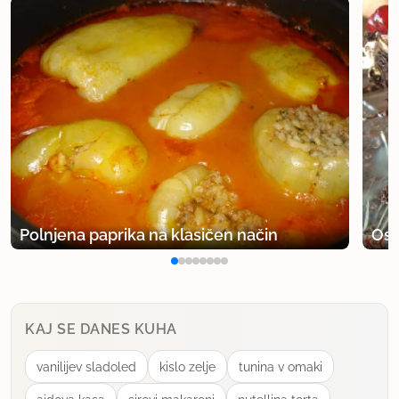
Polnjena paprika na klasičen način
Osv
KAJ SE DANES KUHA
vanilijev sladoled
kislo zelje
tunina v omaki