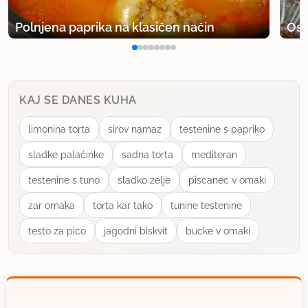
bannanna
Polnjena paprika na klasičen način
Osv
član od 2006
5457 sporočil
9.2.2011 ob 0:01
hoferjevo in lidlovo mleko je premalo
KAJ SE DANES KUHA
kondenzirano, oz prevec tekoce. Ce bos poskusala,
limonina torta
sirov namaz
testenine s papriko
daj vec kokosa in sladkorja pa se malo stopljenega
masla. S tem da bi pocakala z oblikovanjem
sladke palaćinke
sadna torta
mediteran
bountyjev dokler se maslo v masi ne strdi.
testenine s tuno
sladko zelje
piscanec v omaki
Enako bi z mlekom v prahu.
zar omaka
torta kar tako
tunine testenine
testo za pico
jagodni biskvit
bucke v omaki
uporabno
Jet
član od 2010
16 sporočil