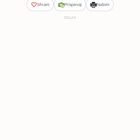
Shrani
Prispevaj
Natisni
OGLAS