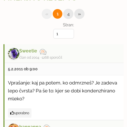
«
»
1
4
Stran:
Sweetie
član od 2004
1268 sporočil
5.2.2011 ob 9:00
Vprašanje: kaj pa potem, ko odmrzneš? Je zadeva
lepo čvrsta? Pa še to: kjer se dobi kondenzhirano
mleko?
uporabno
bannanna