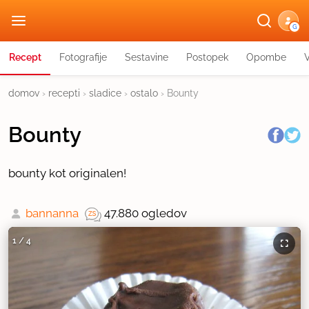
G
Recept
Fotografije
Sestavine
Postopek
Opombe
domov
›
recepti
›
sladice
›
ostalo
›
Bounty
Bounty
bounty kot originalen!
bannanna
47.880 ogledov
1
/
4