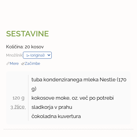
SESTAVINE
Količina: 20 kosov
Množilnik:
📏
Mere
·
🌿
Začimbe
tuba kondenziranega mleka Nestle (
170
g
)
120 g 
kokosove moke, oz. več po potrebi
3 žlice 
sladkorja v prahu
čokoladna kuvertura