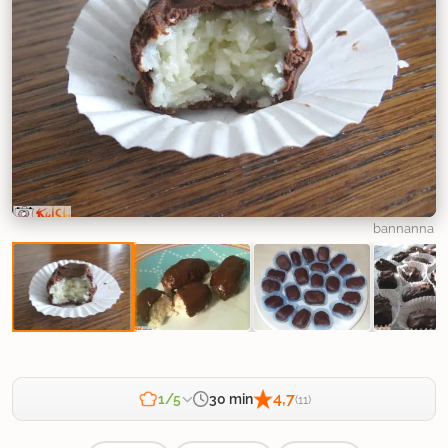
bannanna
4,7
30 min
1/5
(11)
Zahtevnost