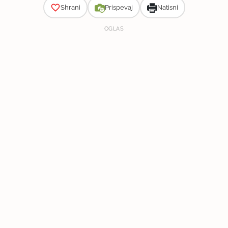
Shrani
Prispevaj
Natisni
OGLAS