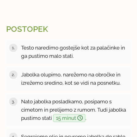
POSTOPEK
Testo naredimo gostejše kot za palačinke in
ga pustimo malo stati.
Jabolka olupimo, narežemo na obročke in
izrežemo sredino, kot se vidi na posnetku.
Nato jabolka posladkamo, posipamo s
cimetom in prelijemo z rumom. Tudi jabolka
pustimo stati
15 minut
.
Segrejemo olje in ocvremo jabolka do rahlo