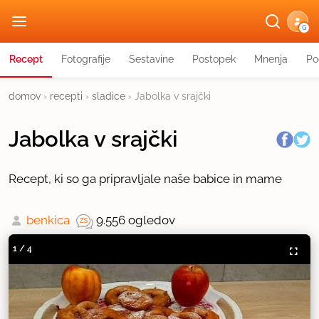
G
Recept
Fotografije
Sestavine
Postopek
Mnenja
Po
domov
›
recepti
›
sladice
›
Jabolka v srajčki
Jabolka v srajčki
Recept, ki so ga pripravljale naše babice in mame
benkica
9.556 ogledov
1
/
4