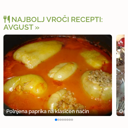
NAJBOLJ VROČI RECEPTI:
AVGUST
Polnjena paprika na klasičen način
Osv