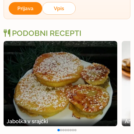
Prijava
Vpis
PODOBNI RECEPTI
Jabolka v srajčki
Ana