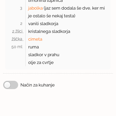
limonina lupinica
3 
jabolka
(jaz sem dodala še dve, ker mi
je ostalo še nekaj testa)
2 
vanili sladkorja
2 žlici 
kristalnega sladkorja
žlička 
cimeta
50 ml 
ruma
sladkor v prahu
olje za cvrtje
Način za kuhanje