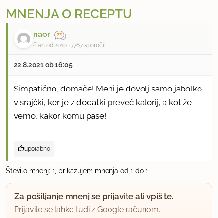
MNENJA O RECEPTU
naor
član od 2010
7767 sporočil
22.8.2021 ob 16:05
Simpatično, domače! Meni je dovolj samo jabolko
v srajčki, ker je z dodatki preveč kalorij, a kot že
vemo, kakor komu pase!
uporabno
Število mnenj: 1, prikazujem mnenja od 1 do 1
Za pošiljanje mnenj se prijavite ali vpišite.
Prijavite se lahko tudi z Google računom.