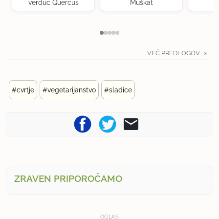
verduc Quercus
Muškat
VEČ PREDLOGOV
#cvrtje
#vegetarijanstvo
#sladice
ZRAVEN PRIPOROČAMO
OGLAS