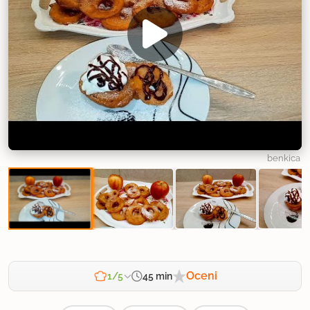
benkica
Oceni
45 min
1/5
Zahtevnost