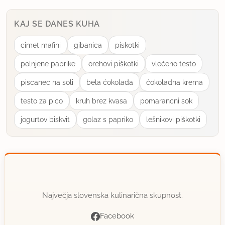
KAJ SE DANES KUHA
cimet mafini
gibanica
piskotki
polnjene paprike
orehovi piškotki
vlećeno testo
piscanec na soli
bela ćokolada
ćokoladna krema
testo za pico
kruh brez kvasa
pomarancni sok
jogurtov biskvit
golaz s papriko
lešnikovi piškotki
Največja slovenska kulinarična skupnost.
Facebook