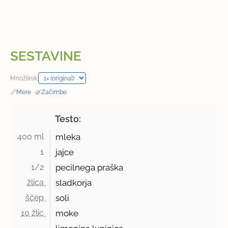
SESTAVINE
Množilnik:
📏
Mere
·
🌿
Začimbe
Testo:
400 ml 
mleka
1 
jajce
1/2 
pecilnega praška
žlica 
sladkorja
ščep 
soli
10 žlic 
moke