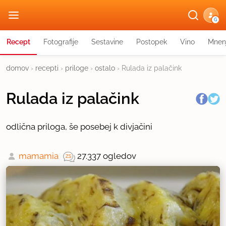
G
Recept
Fotografije
Sestavine
Postopek
Vino
Mnen
domov
›
recepti
›
priloge
›
ostalo
›
Rulada iz palačink
Rulada iz palačink
odlična priloga, še posebej k divjačini
mamamia
27.337 ogledov