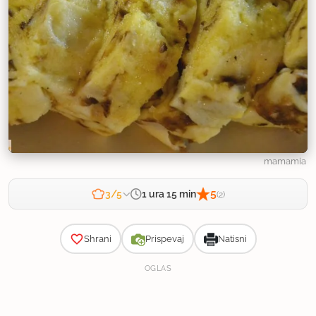
mamamia
5
1 ura 15 min
3/5
(2)
Zahtevnost
Shrani
Prispevaj
Natisni
OGLAS