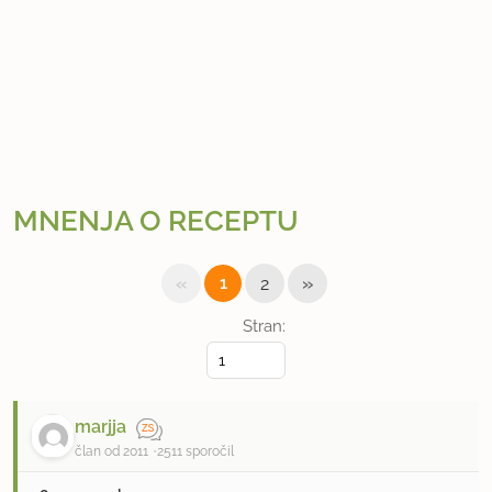
MNENJA O RECEPTU
«
»
1
2
Stran:
marjja
član od 2011
2511 sporočil