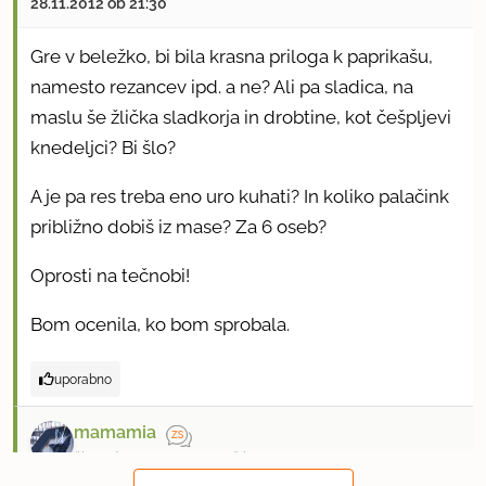
28.11.2012 ob 21:30
Gre v beležko, bi bila krasna priloga k paprikašu,
namesto rezancev ipd. a ne? Ali pa sladica, na
maslu še žlička sladkorja in drobtine, kot češpljevi
knedeljci? Bi šlo?
A je pa res treba eno uro kuhati? In koliko palačink
približno dobiš iz mase? Za 6 oseb?
Oprosti na tečnobi!
Bom ocenila, ko bom sprobala.
uporabno
mamamia
član od 2004
15868 sporočil