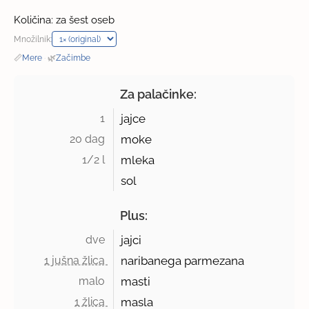
Količina: za šest oseb
Množilnik:
📏
Mere
·
🌿
Začimbe
Za palačinke:
1 
jajce
20 dag 
moke
1/2 l 
mleka
sol
Plus:
dve 
jajci
1 jušna žlica 
naribanega parmezana
malo 
masti
1 žlica 
masla