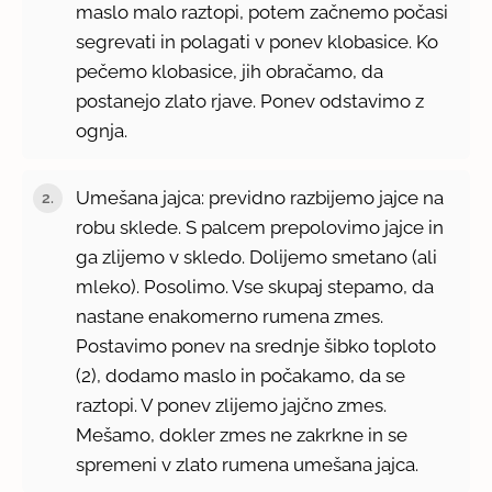
maslo malo raztopi, potem začnemo počasi
segrevati in polagati v ponev klobasice. Ko
pečemo klobasice, jih obračamo, da
postanejo zlato rjave. Ponev odstavimo z
ognja.
Umešana jajca: previdno razbijemo jajce na
robu sklede. S palcem prepolovimo jajce in
ga zlijemo v skledo. Dolijemo smetano (ali
mleko). Posolimo. Vse skupaj stepamo, da
nastane enakomerno rumena zmes.
Postavimo ponev na srednje šibko toploto
(2), dodamo maslo in počakamo, da se
raztopi. V ponev zlijemo jajčno zmes.
Mešamo, dokler zmes ne zakrkne in se
spremeni v zlato rumena umešana jajca.