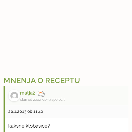
MNENJA O RECEPTU
matjaž
član od 2002
1059 sporočil
20.1.2013 ob 11:42
kakšne klobasice?