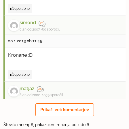
uporabno
simond
član od 2007
60 sporočil
20.1.2013 ob 11:45
Kronane :D
uporabno
matjaž
član od 2002
1059 sporočil
20.1.2013 ob 11:59
Prikaži več komentarjev
kakšne klobasice? krajnske, hrenovke, safalade,
Število mnenj: 6, prikazujem mnenja od 1 do 6
jeger, mortadela.... ???