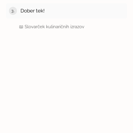
Dober tek!
📖
Slovarček kulinaričnih izrazov