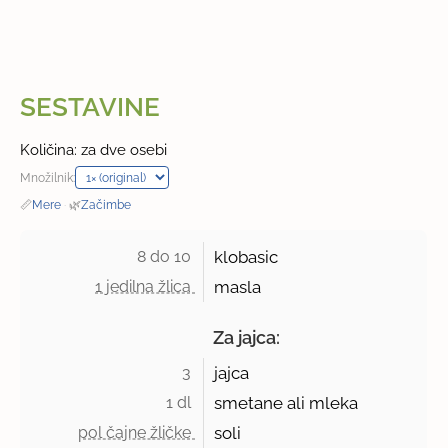
SESTAVINE
Količina: za dve osebi
Množilnik:
📏
Mere
·
🌿
Začimbe
8 do 10 
klobasic
1 jedilna žlica 
masla
Za jajca:
3 
jajca
1 dl 
smetane ali mleka
pol čajne žličke 
soli