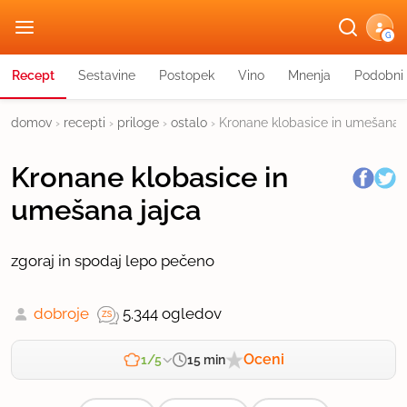
G
Recept
Sestavine
Postopek
Vino
Mnenja
Podobni 
domov
›
recepti
›
priloge
›
ostalo
›
Kronane klobasice in umešana j
Kronane klobasice in
umešana jajca
zgoraj in spodaj lepo pečeno
dobroje
5.344 ogledov
Oceni
15 min
1/5
Zahtevnost