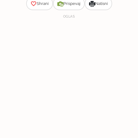
Shrani
Prispevaj
Natisni
OGLAS