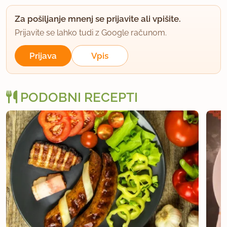
Za pošiljanje mnenj se prijavite ali vpišite.
Prijavite se lahko tudi z Google računom.
uporabno
Prijava
Vpis
teta torta
član od 2005
1268 sporočil
21.1.2013 ob 9:38
PODOBNI RECEPTI
Kolikor se spoznam na obnašanje klobasic v ponvi,
gre verjetno za hrenovke. Če jih narežeš in na
koncih križno zarežeš, ob pečenju nastanejo
nekakšni "cvetovi" ali "kronice".
uporabno
matjaž
član od 2002
1059 sporočil