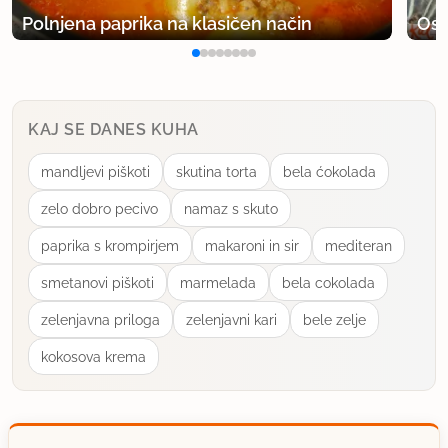
Polnjena paprika na klasičen način
Osv
KAJ SE DANES KUHA
mandljevi piškoti
skutina torta
bela ćokolada
zelo dobro pecivo
namaz s skuto
paprika s krompirjem
makaroni in sir
mediteran
smetanovi piškoti
marmelada
bela cokolada
zelenjavna priloga
zelenjavni kari
bele zelje
kokosova krema