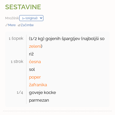
SESTAVINE
Množilnik:
📏
Mere
·
🌿
Začimbe
1 šopek 
(
1/2 kg
) gojenih špargljev (najboljši so
zeleni
)
riž
1 strok 
česna
sol
poper
žafranika
1/4 
goveje kocke
parmezan