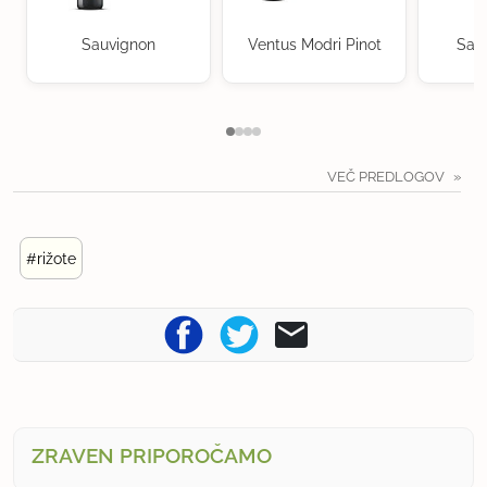
Sauvignon
Ventus Modri Pinot
Sau
VEČ PREDLOGOV
#rižote
ZRAVEN PRIPOROČAMO