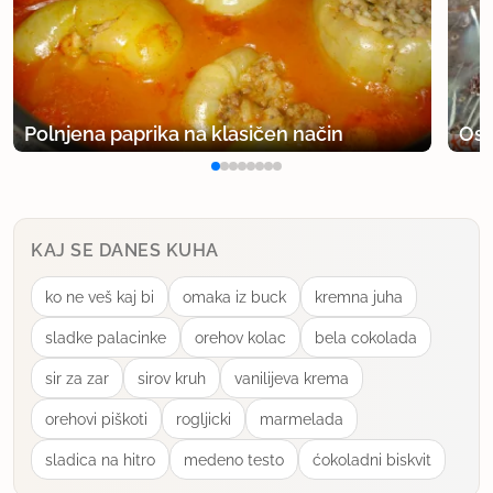
Polnjena paprika na klasičen način
Osv
KAJ SE DANES KUHA
ko ne veš kaj bi
omaka iz buck
kremna juha
sladke palacinke
orehov kolac
bela cokolada
sir za zar
sirov kruh
vanilijeva krema
orehovi piškoti
rogljicki
marmelada
sladica na hitro
medeno testo
ćokoladni biskvit