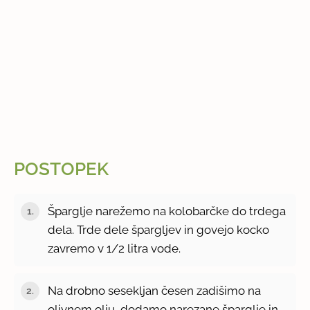
POSTOPEK
Šparglje narežemo na kolobarčke do trdega
dela. Trde dele špargljev in govejo kocko
zavremo v 1/2 litra vode.
Na drobno sesekljan česen zadišimo na
olivnem olju, dodamo narezane šparglje in