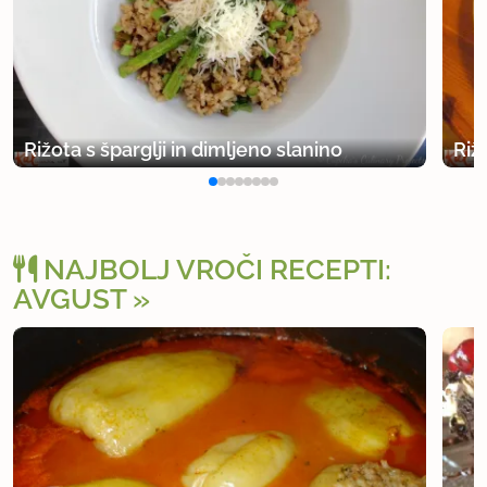
Rižota s šparglji in dimljeno slanino
Riž
NAJBOLJ VROČI RECEPTI:
AVGUST