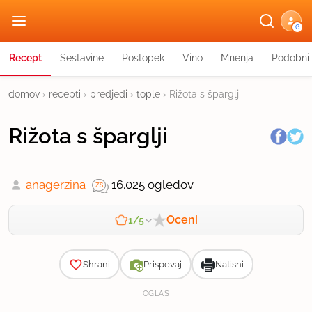
G
Recept
Sestavine
Postopek
Vino
Mnenja
Podobni 
domov
›
recepti
›
predjedi
›
tople
›
Rižota s šparglji
Rižota s šparglji
anagerzina
16.025 ogledov
Oceni
1/5
Zahtevnost
Shrani
Prispevaj
Natisni
OGLAS