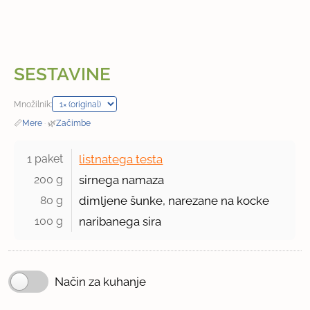
SESTAVINE
Množilnik:
📏
Mere
·
🌿
Začimbe
1 paket 
listnatega testa
200 g 
sirnega namaza
80 g 
dimljene šunke, narezane na kocke
100 g 
naribanega sira
Način za kuhanje