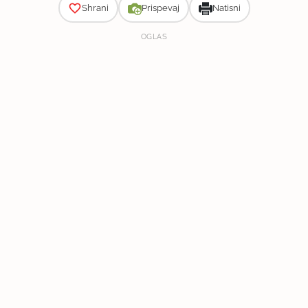
Shrani
Prispevaj
Natisni
OGLAS