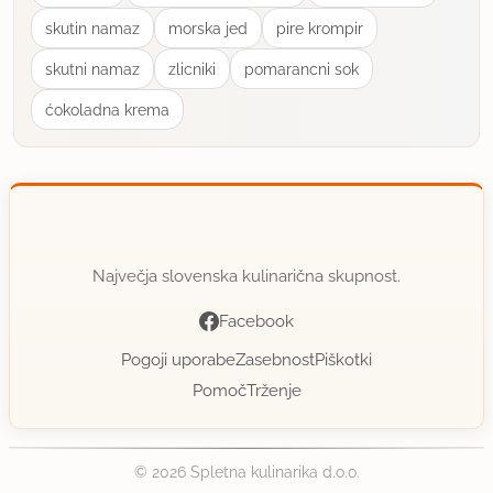
skutin namaz
morska jed
pire krompir
skutni namaz
zlicniki
pomarancni sok
ćokoladna krema
Največja slovenska kulinarična skupnost.
Facebook
Pogoji uporabe
Zasebnost
Piškotki
Pomoč
Trženje
© 2026 Spletna kulinarika d.o.o.