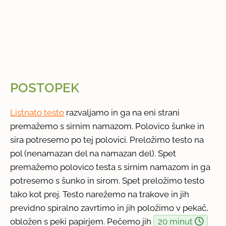
POSTOPEK
Listnato testo
razvaljamo in ga na eni strani
premažemo s sirnim namazom. Polovico šunke in
sira potresemo po tej polovici. Preložimo testo na
pol (nenamazan del na namazan del). Spet
premažemo polovico testa s sirnim namazom in ga
potresemo s šunko in sirom. Spet preložimo testo
tako kot prej. Testo narežemo na trakove in jih
previdno spiralno zavrtimo in jih položimo v pekač,
obložen s peki papirjem. Pečemo jih
20 minut