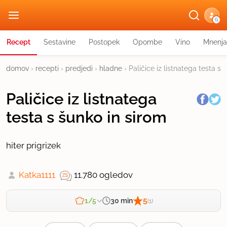
G
Recept
Sestavine
Postopek
Opombe
Vino
Mnenja
domov
›
recepti
›
predjedi
›
hladne
›
Paličice iz listnatega testa s 
Paličice iz listnatega
testa s šunko in sirom
hiter prigrizek
Katka1111
11.780 ogledov
5
30 min
1/5
(1)
Zahtevnost