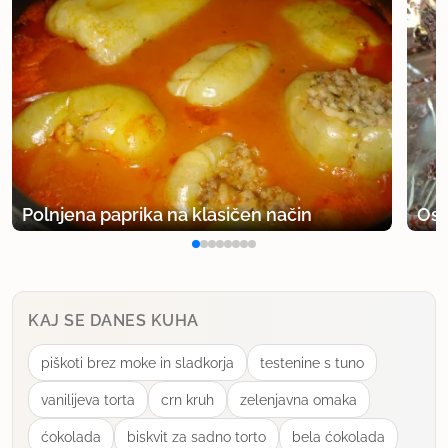
Polnjena paprika na klasičen način
Osv
KAJ SE DANES KUHA
piškoti brez moke in sladkorja
testenine s tuno
vanilijeva torta
crn kruh
zelenjavna omaka
ćokolada
biskvit za sadno torto
bela ćokolada