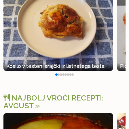
Kosilo v testeni srajčki iz listnatega testa
Pic
NAJBOLJ VROČI RECEPTI:
AVGUST