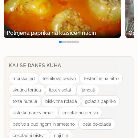
Polnjena paprika na klasičen način
Osv
KAJ SE DANES KUHA
morska jed
lešnikovo pecivo
testenine na hitro
skutina tortica
fizol v solati
flancati
torta nutella
biskvitna rolada
golaz s papriko
kisle kumare v omaki
ćokoladno pecivo
pecivo s pudingom in smetano
bela ćokolada
ćokoladni biskvit
ribji file