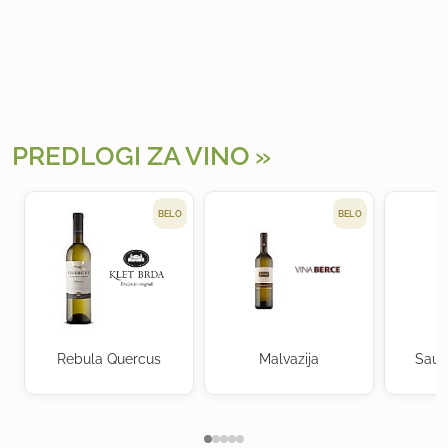
PREDLOGI ZA VINO
BELO
BELO
Rebula Quercus
Malvazija
Sauv