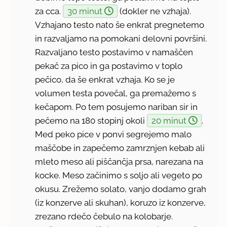
za cca.
30 minut
(dokler ne vzhaja).
Vzhajano testo nato še enkrat pregnetemo
in razvaljamo na pomokani delovni površini.
Razvaljano testo postavimo v namaščen
pekač za pico in ga postavimo v toplo
pečico, da še enkrat vzhaja. Ko se je
volumen testa povečal, ga premažemo s
kečapom. Po tem posujemo nariban sir in
pečemo na 180 stopinj okoli
20 minut
.
Med peko pice v ponvi segrejemo malo
maščobe in zapečemo zamrznjen kebab ali
mleto meso ali piščančja prsa, narezana na
kocke. Meso začinimo s soljo ali vegeto po
okusu. Zrežemo solato, vanjo dodamo grah
(iz konzerve ali skuhan), koruzo iz konzerve,
zrezano rdečo čebulo na kolobarje.