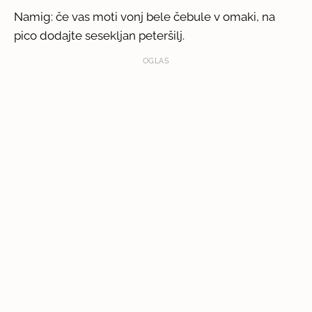
Namig: če vas moti vonj bele čebule v omaki, na
pico dodajte sesekljan peteršilj.
OGLAS