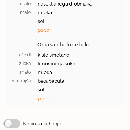
malo 
nasekljanega drobnjaka
malo 
mleka
sol
poper
Omaka z belo čebulo:
1/2 dl 
kisle smetane
1 žlička 
limoninega soka
malo 
mleka
1 manjša 
bela čebula
sol
poper
Način za kuhanje