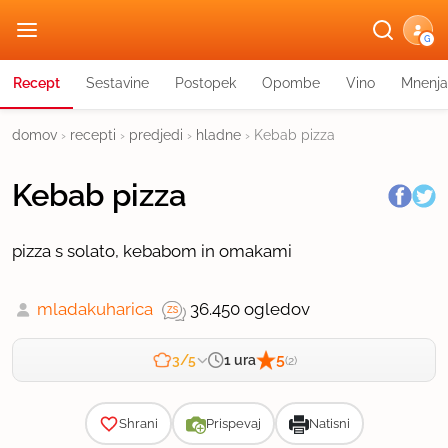
G
Recept
Sestavine
Postopek
Opombe
Vino
Mnenja
domov
›
recepti
›
predjedi
›
hladne
›
Kebab pizza
Kebab pizza
pizza s solato, kebabom in omakami
mladakuharica
36.450 ogledov
5
1 ura
3/5
(2)
Zahtevnost
Shrani
Prispevaj
Natisni