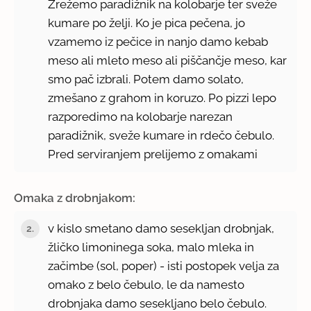
Zrežemo paradižnik na kolobarje ter sveže
kumare po želji. Ko je pica pečena, jo
vzamemo iz pečice in nanjo damo kebab
meso ali mleto meso ali piščančje meso, kar
smo pač izbrali. Potem damo solato,
zmešano z grahom in koruzo. Po pizzi lepo
razporedimo na kolobarje narezan
paradižnik, sveže kumare in rdečo čebulo.
Pred serviranjem prelijemo z omakami
Omaka z drobnjakom:
v kislo smetano damo sesekljan drobnjak,
žličko limoninega soka, malo mleka in
začimbe (sol, poper) - isti postopek velja za
omako z belo čebulo, le da namesto
drobnjaka damo sesekljano belo čebulo.