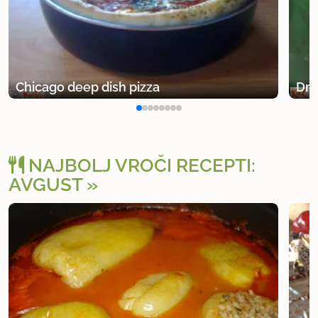
Chicago deep dish pizza
Dru
NAJBOLJ VROČI RECEPTI:
AVGUST