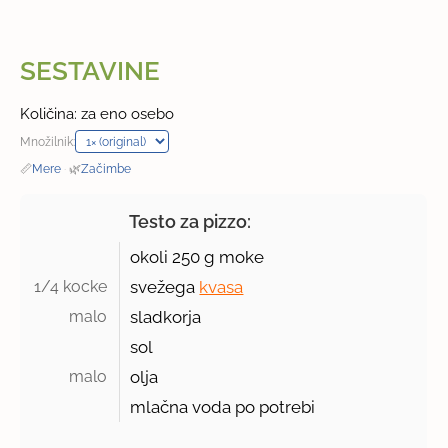
SESTAVINE
Količina: za eno osebo
Množilnik:
📏
Mere
·
🌿
Začimbe
Testo za pizzo:
okoli
250 g
moke
1/4 kocke 
svežega
kvasa
malo 
sladkorja
sol
malo 
olja
mlačna voda po potrebi