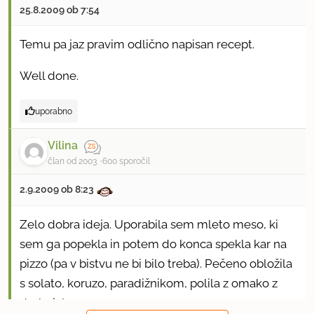
25.8.2009 ob 7:54
Temu pa jaz pravim odlično napisan recept.
Well done.
uporabno
Vilina
član od 2003
600 sporočil
2.9.2009 ob 8:23
Zelo dobra ideja. Uporabila sem mleto meso, ki
sem ga popekla in potem do konca spekla kar na
pizzo (pa v bistvu ne bi bilo treba). Pečeno obložila
s solato, koruzo, paradižnikom, polila z omako z
drobnjakom.