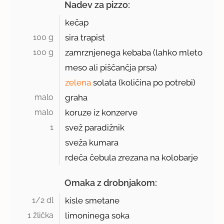
Nadev za pizzo:
kečap
100 g 
sira trapist
100 g 
zamrznjenega kebaba (lahko mleto
meso ali piščančja prsa)
zelena
solata (količina po potrebi)
malo 
graha
malo 
koruze iz konzerve
1 
svež paradižnik
sveža kumara
rdeča čebula zrezana na kolobarje
Omaka z drobnjakom:
1/2 dl 
kisle smetane
1 žlička 
limoninega soka