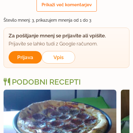
Prikaži več komentarjev
uporabno
Število mnenj: 3, prikazujem mnenja od 1 do 3
GoraninMetka
član od 2014
2 sporočil
Za pošiljanje mnenj se prijavite ali vpišite.
6.3.2015 ob 20:04
Prijavite se lahko tudi z Google računom.
Prijava
Vpis
Zelo dober recept in še bolj okusna jed. Hvala.
uporabno
PODOBNI RECEPTI