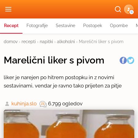
G
Recept
Fotografije
Sestavine
Postopek
Opombe
domov
›
recepti
›
napitki
›
alkoholni
›
Marelični liker s pivom
Marelični liker s pivom
liker je narejen po hitrem postopku in z novimi
sestavinami, vendar je ravno tako prijeten za pitje
kuhinja.slo
6.799 ogledov