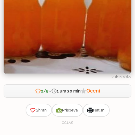
kuhinja.slo
Oceni
1 ura 30 min
2/5
Zahtevnost
Shrani
Prispevaj
Natisni
OGLAS