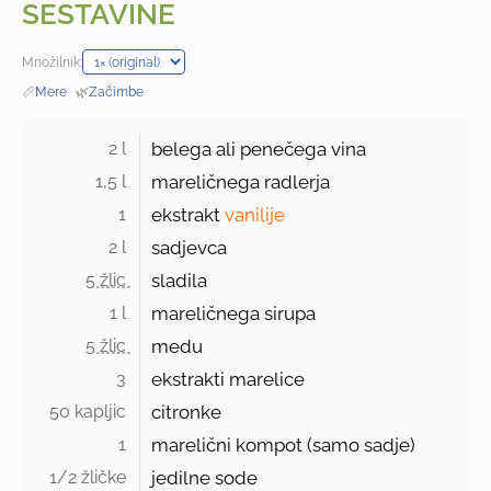
SESTAVINE
Množilnik:
📏
Mere
·
🌿
Začimbe
2 l 
belega ali penečega vina
1,5 l 
mareličnega radlerja
1 
ekstrakt
vanilije
2 l 
sadjevca
5 žlic 
sladila
1 l 
mareličnega sirupa
5 žlic 
medu
3 
ekstrakti marelice
50 kapljic 
citronke
1 
marelični kompot (samo sadje)
1/2 žličke 
jedilne sode