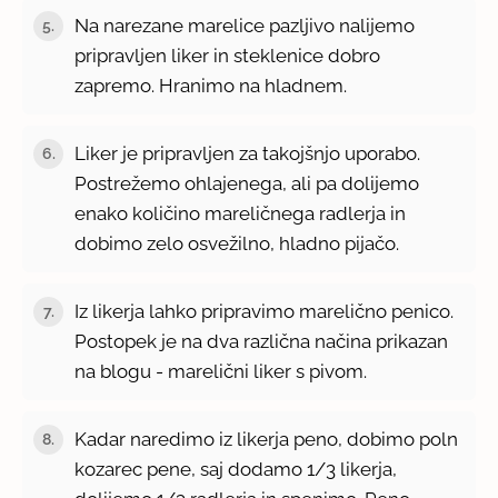
Na narezane marelice pazljivo nalijemo
5.
pripravljen liker in steklenice dobro
zapremo. Hranimo na hladnem.
Liker je pripravljen za takojšnjo uporabo.
6.
Postrežemo ohlajenega, ali pa dolijemo
enako količino mareličnega radlerja in
dobimo zelo osvežilno, hladno pijačo.
Iz likerja lahko pripravimo marelično penico.
7.
Postopek je na dva različna načina prikazan
na blogu - marelični liker s pivom.
Kadar naredimo iz likerja peno, dobimo poln
8.
kozarec pene, saj dodamo 1/3 likerja,