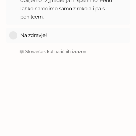
dolijemo 1/3 radlerja in spenimo. Peno
lahko naredimo samo z roko ali pa s
penilcem.
Na zdravje!
📖
Slovarček kulinaričnih izrazov