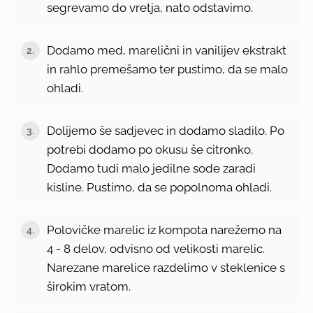
segrevamo do vretja, nato odstavimo.
Dodamo med, marelični in vanilijev ekstrakt
2.
in rahlo premešamo ter pustimo, da se malo
ohladi.
Dolijemo še sadjevec in dodamo sladilo. Po
3.
potrebi dodamo po okusu še citronko.
Dodamo tudi malo jedilne sode zaradi
kisline. Pustimo, da se popolnoma ohladi.
Polovičke marelic iz kompota narežemo na
4.
4 - 8 delov, odvisno od velikosti marelic.
Narezane marelice razdelimo v steklenice s
širokim vratom.