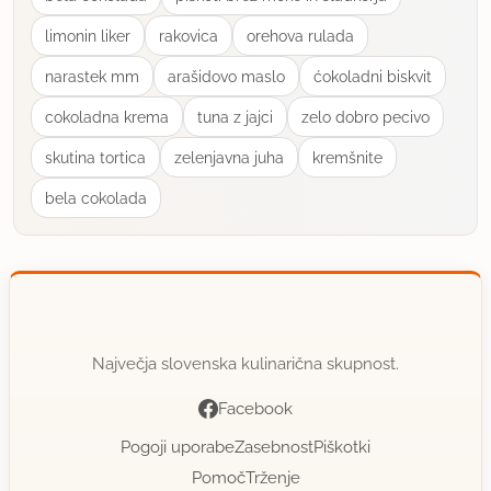
limonin liker
rakovica
orehova rulada
narastek mm
arašidovo maslo
ćokoladni biskvit
cokoladna krema
tuna z jajci
zelo dobro pecivo
skutina tortica
zelenjavna juha
kremšnite
bela cokolada
Največja slovenska kulinarična skupnost.
Facebook
Pogoji uporabe
Zasebnost
Piškotki
Pomoč
Trženje