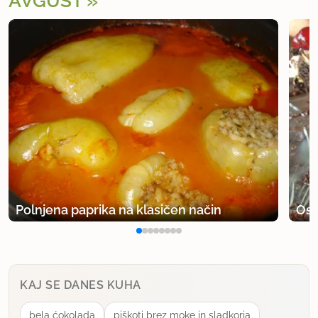
AVGUST
Polnjena paprika na klasičen način
Osv
KAJ SE DANES KUHA
bela ćokolada
piškoti brez moke in sladkorja