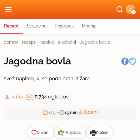
G
Recept
Sestavine
Postopek
Mnenja
domov
›
recepti
›
napitki
›
alkoholni
›
Jagodna bovla
Jagodna bovla
svež napitek, ki se poda hrani z žara
klitia
5.734 ogledov
Oceni
15 min
1/5
Zahtevnost
Shrani
Prispevaj
Natisni