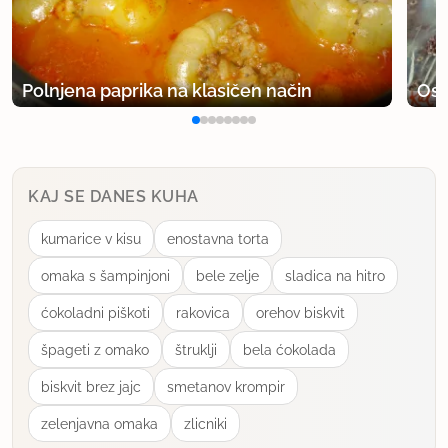
Polnjena paprika na klasičen način
Osv
KAJ SE DANES KUHA
kumarice v kisu
enostavna torta
omaka s šampinjoni
bele zelje
sladica na hitro
ćokoladni piškoti
rakovica
orehov biskvit
špageti z omako
štruklji
bela ćokolada
biskvit brez jajc
smetanov krompir
zelenjavna omaka
zlicniki