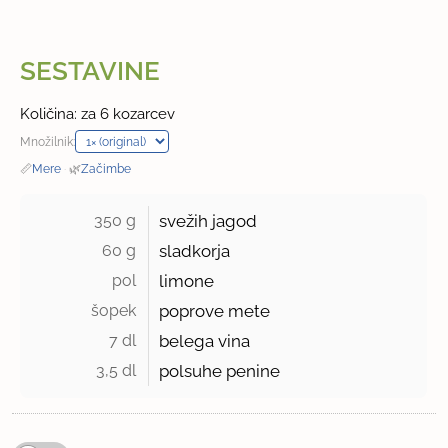
SESTAVINE
Količina: za 6 kozarcev
Množilnik:
📏
Mere
·
🌿
Začimbe
350 g 
svežih jagod
60 g 
sladkorja
pol 
limone
šopek 
poprove mete
7 dl 
belega vina
3,5 dl 
polsuhe penine