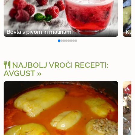
Bovla s pivom in malinami
Kla
NAJBOLJ VROČI RECEPTI:
AVGUST