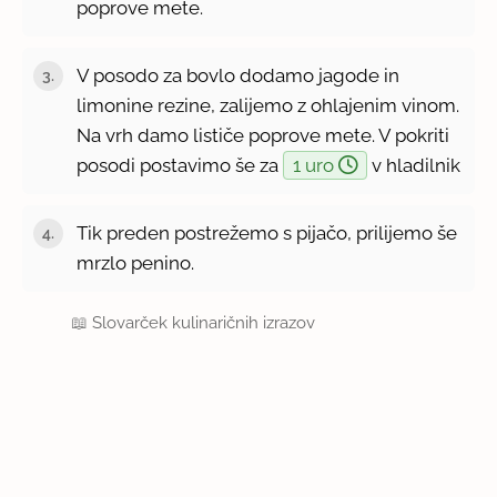
poprove mete.
V posodo za bovlo dodamo jagode in
limonine rezine, zalijemo z ohlajenim vinom.
Na vrh damo lističe poprove mete. V pokriti
posodi postavimo še za
1 uro
v hladilnik
Tik preden postrežemo s pijačo, prilijemo še
mrzlo penino.
📖
Slovarček kulinaričnih izrazov