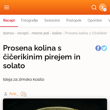
G
Recept
Fotografije
Sestavine
Postopek
Opombe
domov
›
recepti
›
mesne jedi
›
koline
›
Prosena kolina s čičerikinim 
Prosena kolina s
čičerikinim pirejem in
solato
Ideja za zimsko kosilo
Ave_