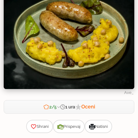
Ave_
Oceni
1 ura
2/5
Zahtevnost
Shrani
Prispevaj
Natisni