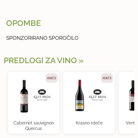
OPOMBE
SPONZORIRANO SPOROČILO
PREDLOGI ZA VINO
RDEČE
RDEČE
Cabernet sauvignon
Krasno rdeče
Ventu
Quercus