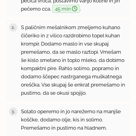
pečica vroča, postavimo vanjo koline in jih
pečemo cca.
45 min
.
S paličnim mešalnikom zmeljemo kuhano
čičeriko in z vilico razdrobimo topel kuhan
krompir. Dodamo maslo in vse skupaj
premešamo, da se maslo raztopi. Vmešam
še kislo smetano in toplo mleko, da dobimo
kompaktni pire. Rahlo solimo, popramo in
dodamo ščepec nastrganega muškatnega
oreščka. Vse skupaj še enkrat premešamo in
pustimo, da se okusi spojijo.
Solato operemo in jo narežemo na manjše
koščke, dodamo olje, kis in solimo.
Premešamo in pustimo na hladnem.