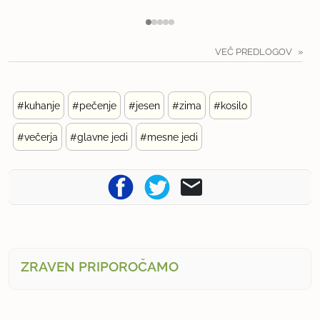
VEČ PREDLOGOV
#kuhanje
#pečenje
#jesen
#zima
#kosilo
#večerja
#glavne jedi
#mesne jedi
ZRAVEN PRIPOROČAMO