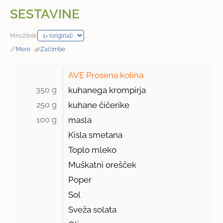
SESTAVINE
Množilnik:
📏
Mere
·
🌿
Začimbe
AVE Prosena kolina
350 g 
kuhanega krompirja
250 g 
kuhane čičerike
100 g 
masla
Kisla smetana
Toplo mleko
Muškatni orešček
Poper
Sol
Sveža solata