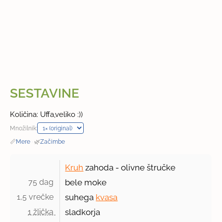
SESTAVINE
Količina: Uffa,veliko :))
Množilnik:
📏
Mere
·
🌿
Začimbe
Kruh
zahoda - olivne štručke
75 dag 
bele moke
1,5 vrečke 
suhega
kvasa
1 žlička 
sladkorja