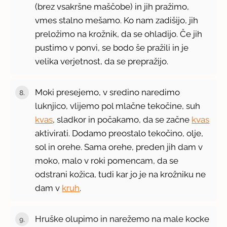
(brez vsakršne maščobe) in jih pražimo,
vmes stalno mešamo. Ko nam zadišijo, jih
preložimo na krožnik, da se ohladijo. Če jih
pustimo v ponvi, se bodo še pražili in je
velika verjetnost, da se prepražijo.
Moki presejemo, v sredino naredimo
luknjico, vlijemo pol mlačne tekočine, suh
kvas
, sladkor in počakamo, da se začne
kvas
aktivirati. Dodamo preostalo tekočino, olje,
sol in orehe. Sama orehe, preden jih dam v
moko, malo v roki pomencam, da se
odstrani kožica, tudi kar jo je na krožniku ne
dam v
kruh
.
Hruške olupimo in narežemo na male kocke