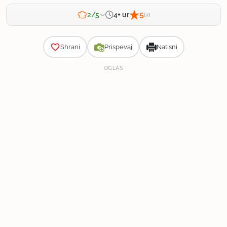
5
4+ ur
2/5
(2)
Zahtevnost
Shrani
Prispevaj
Natisni
OGLAS