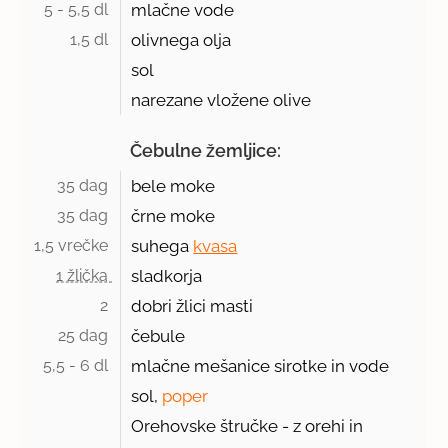
5 - 5,5 dl 
mlačne vode
1,5 dl 
olivnega olja
sol
narezane vložene olive
Čebulne žemljice:
35 dag 
bele moke
35 dag 
črne moke
1,5 vrečke 
suhega
kvasa
1 žlička 
sladkorja
2 
dobri žlici masti
25 dag 
čebule
5,5 - 6 dl 
mlačne mešanice sirotke in vode
sol,
poper
Orehovske štručke - z orehi in