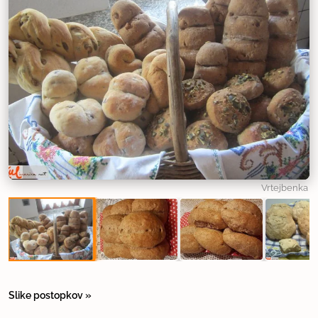
Vrtejbenka
Slike postopkov »