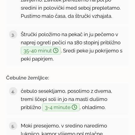
sredini in polovički med seboj prepletamo.
Pustimo malo časa, da štručki vzhajata.
Štručki položimo na pekač in ju pečemo v
naprej ogreti pečici na 180 stopinj približno
35-40 minut
. Sredi peke ju pokrijemo s
peki papirjem.
Čebulne žemljice:
čebulo sesekljamo, posolimo z dvema,
tremi ščepi soli in jo na masti dušimo
približno
3-4 minute
, ohladimo.
Moki presejemo, v sredino naredimo
luknjico, kamor vlijemo pol mlačne