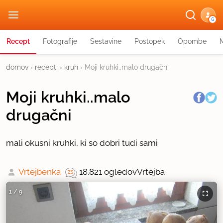
G
Recept
Fotografije
Sestavine
Postopek
Opombe
domov
›
recepti
›
kruh
›
Moji kruhki..malo drugačni
Moji kruhki..malo
drugačni
mali okusni kruhki, ki so dobri tudi sami
Vrtejbenka
18.821 ogledov
Vrtejba
1
/
9