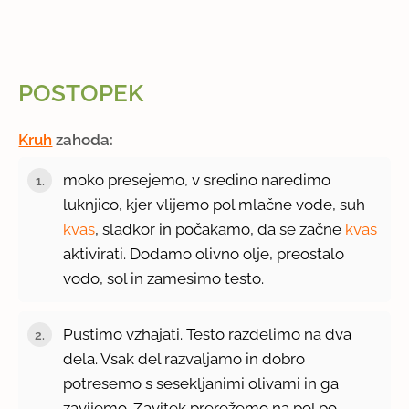
POSTOPEK
Kruh
zahoda:
moko presejemo, v sredino naredimo
luknjico, kjer vlijemo pol mlačne vode, suh
kvas
, sladkor in počakamo, da se začne
kvas
aktivirati. Dodamo olivno olje, preostalo
vodo, sol in zamesimo testo.
Pustimo vzhajati. Testo razdelimo na dva
dela. Vsak del razvaljamo in dobro
potresemo s sesekljanimi olivami in ga
zavijemo. Zavitek prerežemo na pol po