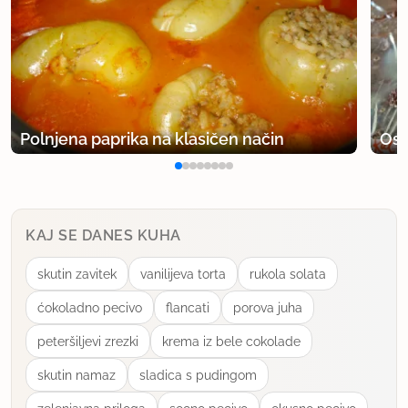
Polnjena paprika na klasičen način
Osv
KAJ SE DANES KUHA
skutin zavitek
vanilijeva torta
rukola solata
ćokoladno pecivo
flancati
porova juha
peteršiljevi zrezki
krema iz bele cokolade
skutin namaz
sladica s pudingom