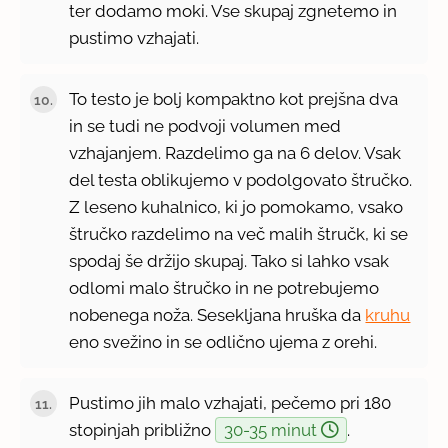
ter dodamo moki. Vse skupaj zgnetemo in
pustimo vzhajati.
To testo je bolj kompaktno kot prejšna dva
in se tudi ne podvoji volumen med
vzhajanjem. Razdelimo ga na 6 delov. Vsak
del testa oblikujemo v podolgovato štručko.
Z leseno kuhalnico, ki jo pomokamo, vsako
štručko razdelimo na več malih štručk, ki se
spodaj še držijo skupaj. Tako si lahko vsak
odlomi malo štručko in ne potrebujemo
nobenega noža. Sesekljana hruška da
kruhu
eno svežino in se odlično ujema z orehi.
Pustimo jih malo vzhajati, pečemo pri 180
stopinjah približno
30-35 minut
.