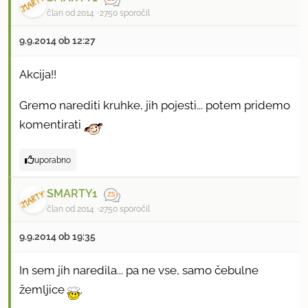
član od 2014
2750 sporočil
9.9.2014 ob 12:27
Akcija!!
Gremo narediti kruhke, jih pojesti... potem pridemo
komentirati
uporabno
SMARTY1
član od 2014
2750 sporočil
9.9.2014 ob 19:35
In sem jih naredila... pa ne vse, samo čebulne
žemljice
.