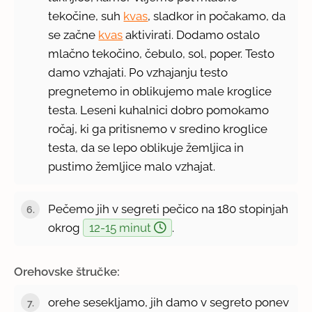
tekočine, suh
kvas
, sladkor in počakamo, da
se začne
kvas
aktivirati. Dodamo ostalo
mlačno tekočino, čebulo, sol, poper. Testo
damo vzhajati. Po vzhajanju testo
pregnetemo in oblikujemo male kroglice
testa. Leseni kuhalnici dobro pomokamo
ročaj, ki ga pritisnemo v sredino kroglice
testa, da se lepo oblikuje žemljica in
pustimo žemljice malo vzhajat.
Pečemo jih v segreti pečico na 180 stopinjah
okrog
12-15 minut
.
Orehovske štručke:
orehe sesekljamo, jih damo v segreto ponev