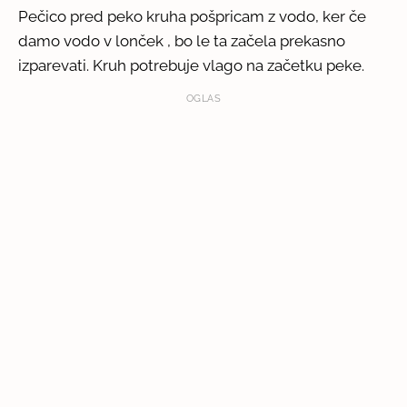
Pečico pred peko kruha pošpricam z vodo, ker če
damo vodo v lonček , bo le ta začela prekasno
izparevati. Kruh potrebuje vlago na začetku peke.
OGLAS