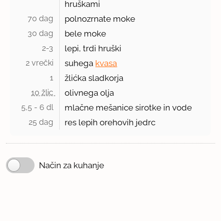
hruškami
70 dag 
polnozrnate moke
30 dag 
bele moke
2-3 
lepi, trdi hruški
2 vrečki 
suhega
kvasa
1 
žlićka sladkorja
10 žlic 
olivnega olja
5,5 - 6 dl 
mlačne mešanice sirotke in vode
25 dag 
res lepih orehovih jedrc
Način za kuhanje