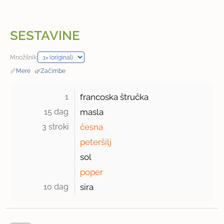
SESTAVINE
Množilnik:
📏
Mere
·
🌿
Začimbe
1 
francoska štručka
15 dag 
masla
3 stroki 
česna
peteršilj
sol
poper
10 dag 
sira