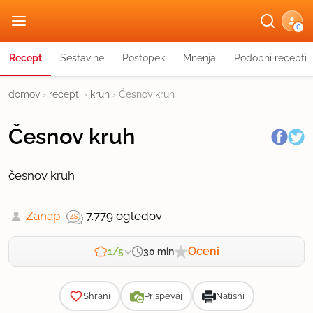
G
Recept
Sestavine
Postopek
Mnenja
Podobni recepti
domov
›
recepti
›
kruh
›
Česnov kruh
Česnov kruh
česnov kruh
Zanap
7.779 ogledov
Oceni
30 min
1/5
Zahtevnost
Shrani
Prispevaj
Natisni