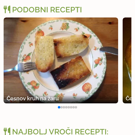
PODOBNI RECEPTI
Česnov kruh na žaru
Čes
NAJBOLJ VROČI RECEPTI: