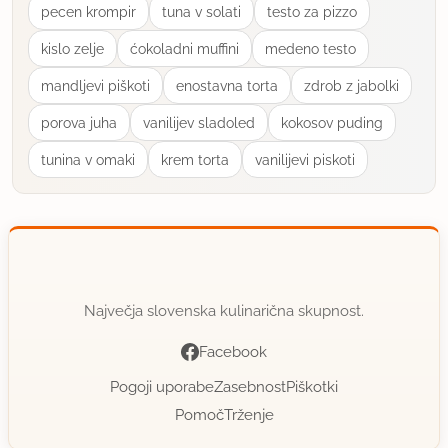
pecen krompir
tuna v solati
testo za pizzo
kislo zelje
ćokoladni muffini
medeno testo
mandljevi piškoti
enostavna torta
zdrob z jabolki
porova juha
vanilijev sladoled
kokosov puding
tunina v omaki
krem torta
vanilijevi piskoti
Največja slovenska kulinarična skupnost.
Facebook
Pogoji uporabe
Zasebnost
Piškotki
Pomoč
Trženje