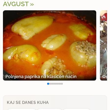
AVGUST
Polnjena paprika na klasičen način
Osv
KAJ SE DANES KUHA