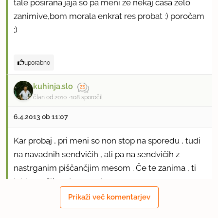
tale poširana jaja so pa meni že nekaj časa zelo
zanimive,bom morala enkrat res probat :) poročam
;)
uporabno
kuhinja.slo
član od 2010
108 sporočil
6.4.2013 ob 11:07
Kar probaj , pri meni so non stop na sporedu , tudi
na navadnih sendvičih , ali pa na sendvičih z
nastrganim piščančjim mesom . Če te zanima , ti
lahko pošljem ta recept .
Prikaži več komentarjev
uporabno