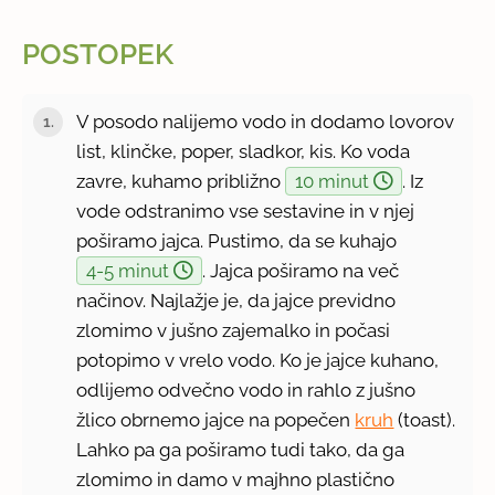
POSTOPEK
V posodo nalijemo vodo in dodamo lovorov
list, klinčke, poper, sladkor, kis. Ko voda
zavre, kuhamo približno
10 minut
. Iz
vode odstranimo vse sestavine in v njej
poširamo jajca. Pustimo, da se kuhajo
4-5 minut
. Jajca poširamo na več
načinov. Najlažje je, da jajce previdno
zlomimo v jušno zajemalko in počasi
potopimo v vrelo vodo. Ko je jajce kuhano,
odlijemo odvečno vodo in rahlo z jušno
žlico obrnemo jajce na popečen
kruh
(toast).
Lahko pa ga poširamo tudi tako, da ga
zlomimo in damo v majhno plastično