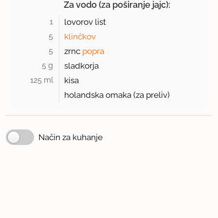
Za vodo (za poširanje jajc):
1 
lovorov list
5 
klinčkov
5 
zrnc
popra
5 g 
sladkorja
125 ml 
kisa
holandska omaka (za preliv)
Način za kuhanje