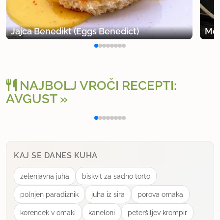
Jajca Benedikt (Eggs Benedict)
Moj
NAJBOLJ VROČI RECEPTI:
AVGUST
Polnjena paprika na klasičen način
Osv
KAJ SE DANES KUHA
zelenjavna juha
biskvit za sadno torto
polnjen paradiznik
juha iz sira
porova omaka
korencek v omaki
kaneloni
peteršiljev krompir