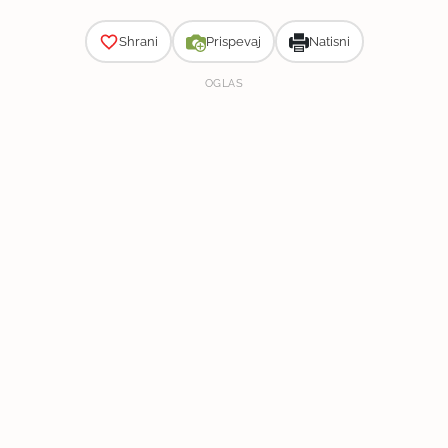
Shrani
Prispevaj
Natisni
OGLAS