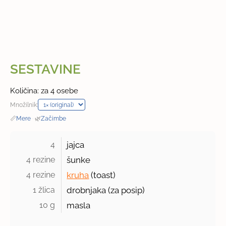
SESTAVINE
Količina: za 4 osebe
Množilnik:
📏
Mere
·
🌿
Začimbe
4 
jajca
4 rezine 
šunke
4 rezine 
kruha
(toast)
1 žlica 
drobnjaka (za posip)
10 g 
masla