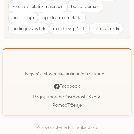
zelena v solati z majonezo
bucke v omaki
buce z jajci
jagodna marmelada
pudingov zavitek
mandljevi piškoti
svinjski zrezki
Največja slovenska kulinarična skupnost.
Facebook
Pogoji uporabe
Zasebnost
Piškotki
Pomoč
Trženje
© 2026 Spletna kulinarika d.o.o.