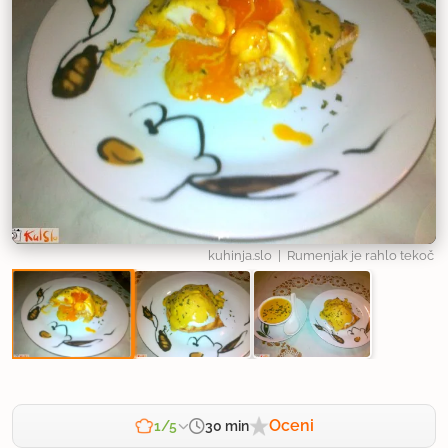
kuhinja.slo
| Rumenjak je rahlo tekoč
Oceni
30 min
1/5
Zahtevnost