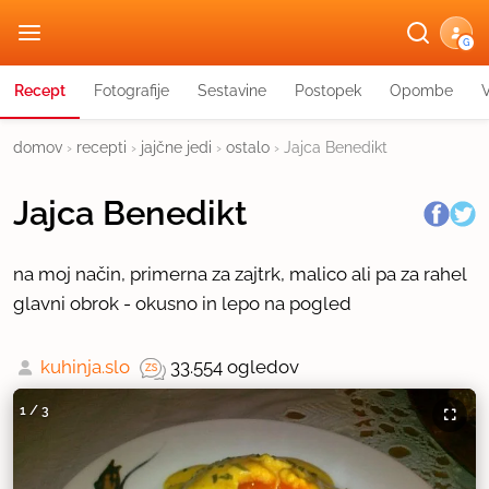
G
Recept
Fotografije
Sestavine
Postopek
Opombe
domov
›
recepti
›
jajčne jedi
›
ostalo
›
Jajca Benedikt
Jajca Benedikt
na moj način, primerna za zajtrk, malico ali pa za rahel
glavni obrok - okusno in lepo na pogled
kuhinja.slo
33.554 ogledov
1
/
3