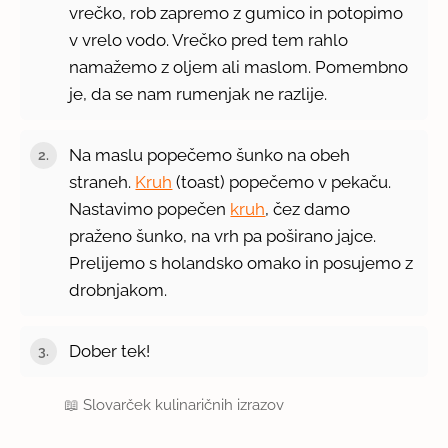
vrečko, rob zapremo z gumico in potopimo
v vrelo vodo. Vrečko pred tem rahlo
namažemo z oljem ali maslom. Pomembno
je, da se nam rumenjak ne razlije.
Na maslu popečemo šunko na obeh
straneh.
Kruh
(toast) popečemo v pekaču.
Nastavimo popečen
kruh
, čez damo
praženo šunko, na vrh pa poširano jajce.
Prelijemo s holandsko omako in posujemo z
drobnjakom.
Dober tek!
📖
Slovarček kulinaričnih izrazov