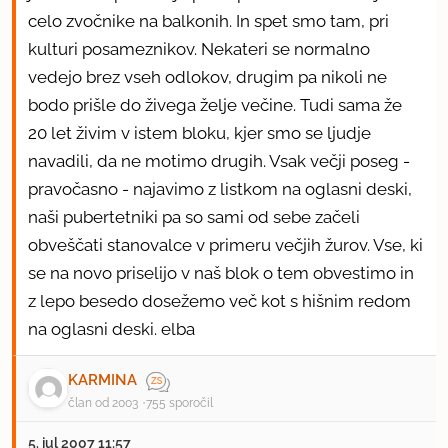
celo zvočnike na balkonih. In spet smo tam, pri
kulturi posameznikov. Nekateri se normalno
vedejo brez vseh odlokov, drugim pa nikoli ne
bodo prišle do živega želje večine. Tudi sama že
20 let živim v istem bloku, kjer smo se ljudje
navadili, da ne motimo drugih. Vsak večji poseg -
pravočasno - najavimo z listkom na oglasni deski,
naši pubertetniki pa so sami od sebe začeli
obveščati stanovalce v primeru večjih žurov. Vse, ki
se na novo priselijo v naš blok o tem obvestimo in
z lepo besedo dosežemo več kot s hišnim redom
na oglasni deski. elba
KARMINA
član od 2003
755 sporočil
5. jul 2007 11:57