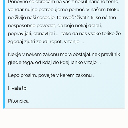
Ponovno se obračam na vas z nekulinarično temo,
vendar nujno potrebujemo pomoč. V našem bloku
ne živijo naši sosedje, temveč "živali", ki so očitno
nesposobne povedat, da bojo nekaj delali,
popravljali, obnavljali ..... tako da nas vsake toliko že
zgodaj zjutri zbudi ropot, vrtanje ....
Nekje v nekem zakonu mora obstajat nek pravilnik
glede tega, od kdaj do kdaj lahko vrtajo ....
Lepo prosim, povejte v kerem zakonu ...
Hvala lp
Pitončica