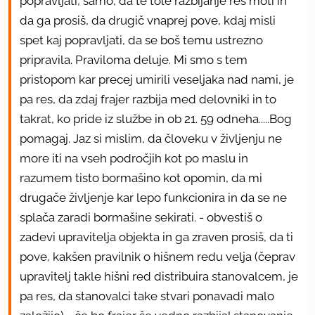
popravljati, samo, da te tole razbijanje res moti in
da ga prosiš, da drugič vnaprej pove, kdaj misli
spet kaj popravljati, da se boš temu ustrezno
pripravila. Praviloma deluje. Mi smo s tem
pristopom kar precej umirili veseljaka nad nami, je
pa res, da zdaj frajer razbija med delovniki in to
takrat, ko pride iz službe in ob 21. 59 odneha.....Bog
pomagaj. Jaz si mislim, da človeku v življenju ne
more iti na vseh področjih kot po maslu in
razumem tisto bormašino kot opomin, da mi
drugače življenje kar lepo funkcionira in da se ne
splača zaradi bormašine sekirati. - obvestiš o
zadevi upravitelja objekta in ga zraven prosiš, da ti
pove, kakšen pravilnik o hišnem redu velja (čeprav
upravitelj takle hišni red distribuira stanovalcem, je
pa res, da stanovalci take stvari ponavadi malo