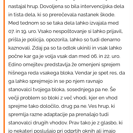
nastajal hrup. Dovoljena so bila intervencijska dela
in tista dela, ki so prerečevala nastanek škode.
Med tednom so se taka dela lahko izvajala med
07. in 19. uro. Vsako nespoštovanje si lahko prijavil,
prišla je policija, opozorila, lahko so tudi denarno
kaznovali. Zdaj pa so ta odlok ukinili in vsak lahko
počne kar ga je volja vsak dan med 06. in 22. uro.
Edino omejitev predstavlja že omenjeni sprejem
hišnega reda vsakega bloka. Vendar je spet res, da
ga lahko sprejmejo in se po njem ravnajo
stanovalci tvojega bloka, sosednjega pa ne. Še
večji problem so bloki z več vhodi, kjer en vhod
sprejme tako določilo, drug pa ne. Ves hrup, ki
spremlja razne adaptacije pa prenašajo tudi
stanovalci drugih vhodov. Prav tako je z glasbo, ki
jo nekateri poslušajo pri odprtih oknih ali imajo