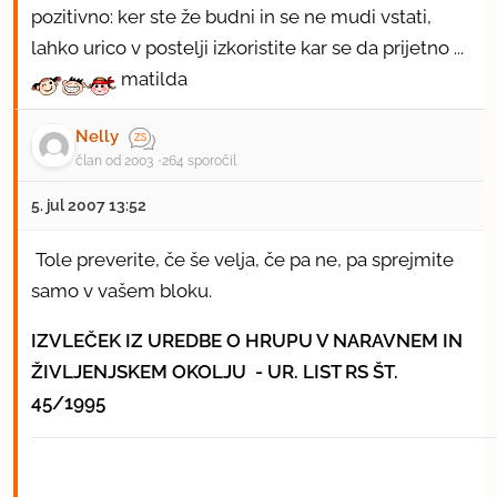
pozitivno: ker ste že budni in se ne mudi vstati,
lahko urico v postelji izkoristite kar se da prijetno ...
matilda
Nelly
član od 2003
264 sporočil
5. jul 2007 13:52
Tole preverite, če še velja, če pa ne, pa sprejmite
samo v vašem bloku.
IZVLEČEK IZ UREDBE O HRUPU V NARAVNEM IN
ŽIVLJENJSKEM OKOLJU - UR. LIST RS ŠT.
45/1995