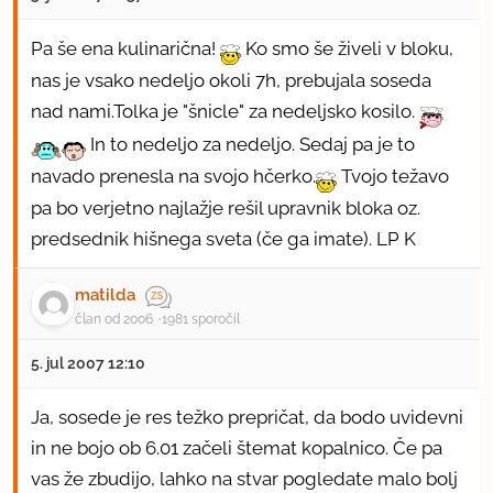
Pa še ena kulinarična!
Ko smo še živeli v bloku,
nas je vsako nedeljo okoli 7h, prebujala soseda
nad nami.Tolka je "šnicle" za nedeljsko kosilo.
In to nedeljo za nedeljo. Sedaj pa je to
navado prenesla na svojo hčerko.
Tvojo težavo
pa bo verjetno najlažje rešil upravnik bloka oz.
predsednik hišnega sveta (če ga imate). LP K
matilda
član od 2006
1981 sporočil
5. jul 2007 12:10
Ja, sosede je res težko prepričat, da bodo uvidevni
in ne bojo ob 6.01 začeli štemat kopalnico. Če pa
vas že zbudijo, lahko na stvar pogledate malo bolj