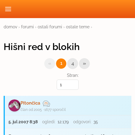
domov
›
forumi
›
ostali forumi
›
ostale teme
›
Hišni red v blokih
«
»
1
4
Stran:
Pitončica
član od 2005
1677 sporočil
5. jul 2007 8:38
ogledi:
12.179
odgovori:
35