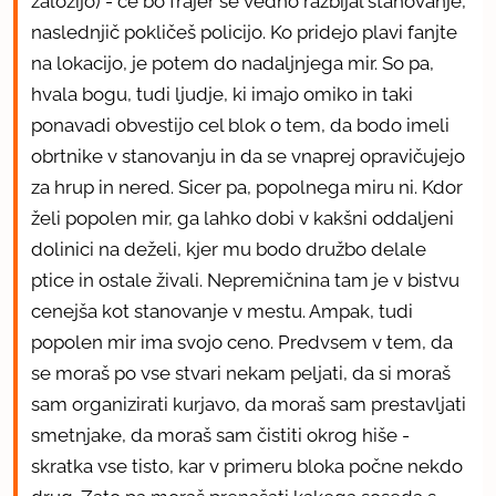
založijo) - če bo frajer še vedno razbijal stanovanje,
naslednjič pokličeš policijo. Ko pridejo plavi fanjte
na lokacijo, je potem do nadaljnjega mir. So pa,
hvala bogu, tudi ljudje, ki imajo omiko in taki
ponavadi obvestijo cel blok o tem, da bodo imeli
obrtnike v stanovanju in da se vnaprej opravičujejo
za hrup in nered. Sicer pa, popolnega miru ni. Kdor
želi popolen mir, ga lahko dobi v kakšni oddaljeni
dolinici na deželi, kjer mu bodo družbo delale
ptice in ostale živali. Nepremičnina tam je v bistvu
cenejša kot stanovanje v mestu. Ampak, tudi
popolen mir ima svojo ceno. Predvsem v tem, da
se moraš po vse stvari nekam peljati, da si moraš
sam organizirati kurjavo, da moraš sam prestavljati
smetnjake, da moraš sam čistiti okrog hiše -
skratka vse tisto, kar v primeru bloka počne nekdo