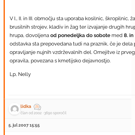
V I., II. in III. območju sta uporaba kosilnic, škropilnic
brusilnih strojev, kladiv in žag ter izvajanje drugih hru
hrupa, dovoljena
od ponedeljka do sobote
med
8.
in
odstavka sta prepovedana tudi na praznik, če je dela p
opravljanje nujnih vzdrževalnih del. Omejitve iz prveg
opravila, povezana s kmetijsko dejavnostjo.
Lp, Nelly
lidka
član od 2002
3690 sporočil
5. jul 2007 15:55