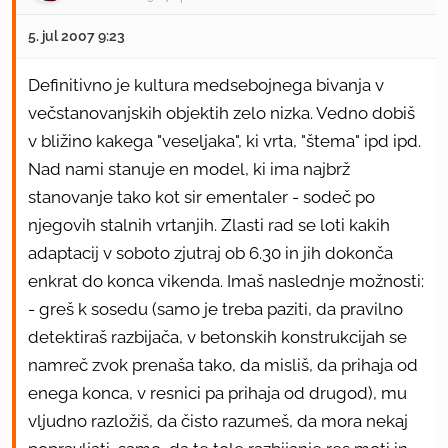
5. jul 2007 9:23
Definitivno je kultura medsebojnega bivanja v
večstanovanjskih objektih zelo nizka. Vedno dobiš
v bližino kakega "veseljaka", ki vrta, "štema" ipd ipd.
Nad nami stanuje en model, ki ima najbrž
stanovanje tako kot sir ementaler - sodeč po
njegovih stalnih vrtanjih. Zlasti rad se loti kakih
adaptacij v soboto zjutraj ob 6.30 in jih dokonča
enkrat do konca vikenda. Imaš naslednje možnosti:
- greš k sosedu (samo je treba paziti, da pravilno
detektiraš razbijača, v betonskih konstrukcijah se
namreč zvok prenaša tako, da misliš, da prihaja od
enega konca, v resnici pa prihaja od drugod), mu
vljudno razložiš, da čisto razumeš, da mora nekaj