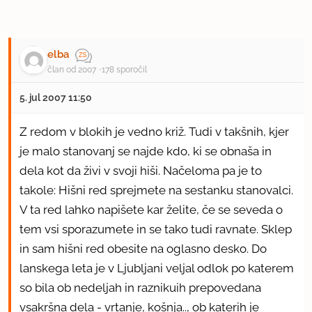
elba
član od 2007
178 sporočil
5. jul 2007 11:50
Z redom v blokih je vedno križ. Tudi v takšnih, kjer
je malo stanovanj se najde kdo, ki se obnaša in
dela kot da živi v svoji hiši. Načeloma pa je to
takole: Hišni red sprejmete na sestanku stanovalci.
V ta red lahko napišete kar želite, če se seveda o
tem vsi sporazumete in se tako tudi ravnate. Sklep
in sam hišni red obesite na oglasno desko. Do
lanskega leta je v Ljubljani veljal odlok po katerem
so bila ob nedeljah in raznikuih prepovedana
vsakršna dela - vrtanje, košnja.., ob katerih je