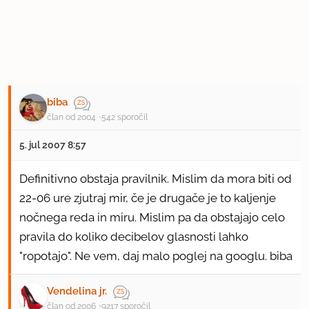
biba
član od 2004
542 sporočil
5. jul 2007 8:57
Definitivno obstaja pravilnik. Mislim da mora biti od
22-06 ure zjutraj mir, če je drugače je to kaljenje
nočnega reda in miru. Mislim pa da obstajajo celo
pravila do koliko decibelov glasnosti lahko
"ropotajo". Ne vem, daj malo poglej na googlu. biba
Vendelina jr.
član od 2006
9217 sporočil