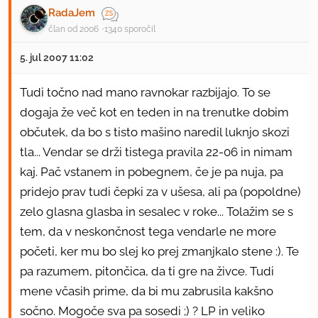
RadaJem
član od 2006
1340 sporočil
5. jul 2007 11:02
Tudi točno nad mano ravnokar razbijajo. To se
dogaja že več kot en teden in na trenutke dobim
občutek, da bo s tisto mašino naredil luknjo skozi
tla... Vendar se drži tistega pravila 22-06 in nimam
kaj. Pač vstanem in pobegnem, če je pa nuja, pa
pridejo prav tudi čepki za v ušesa, ali pa (popoldne)
zelo glasna glasba in sesalec v roke... Tolažim se s
tem, da v neskončnost tega vendarle ne more
početi, ker mu bo slej ko prej zmanjkalo stene :). Te
pa razumem, pitončica, da ti gre na živce. Tudi
mene včasih prime, da bi mu zabrusila kakšno
sočno. Mogoče sva pa sosedi ;) ? LP in veliko