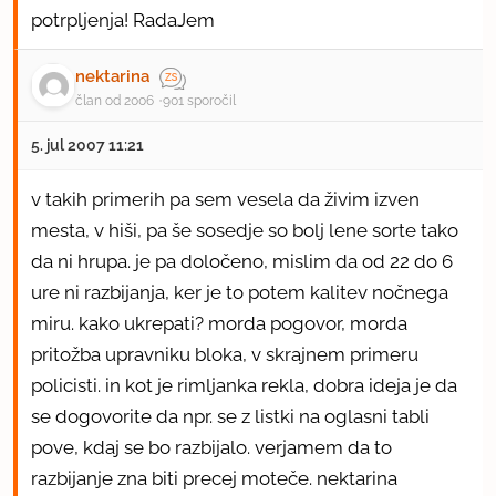
potrpljenja! RadaJem
nektarina
član od 2006
901 sporočil
5. jul 2007 11:21
v takih primerih pa sem vesela da živim izven
mesta, v hiši, pa še sosedje so bolj lene sorte tako
da ni hrupa. je pa določeno, mislim da od 22 do 6
ure ni razbijanja, ker je to potem kalitev nočnega
miru. kako ukrepati? morda pogovor, morda
pritožba upravniku bloka, v skrajnem primeru
policisti. in kot je rimljanka rekla, dobra ideja je da
se dogovorite da npr. se z listki na oglasni tabli
pove, kdaj se bo razbijalo. verjamem da to
razbijanje zna biti precej moteče. nektarina