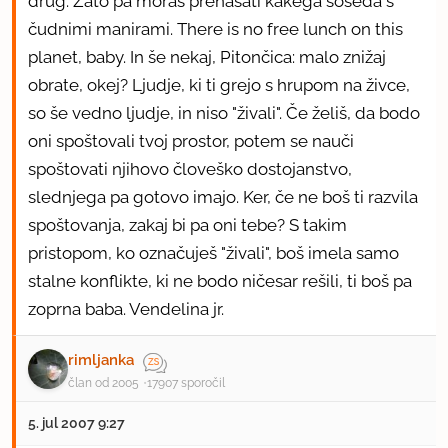
drug. Zato pa moraš prenašati kakega soseda s
čudnimi manirami. There is no free lunch on this
planet, baby. In še nekaj, Pitončica: malo znižaj
obrate, okej? Ljudje, ki ti grejo s hrupom na živce,
so še vedno ljudje, in niso "živali". Če želiš, da bodo
oni spoštovali tvoj prostor, potem se nauči
spoštovati njihovo človeško dostojanstvo,
slednjega pa gotovo imajo. Ker, če ne boš ti razvila
spoštovanja, zakaj bi pa oni tebe? S takim
pristopom, ko označuješ "živali", boš imela samo
stalne konflikte, ki ne bodo ničesar rešili, ti boš pa
zoprna baba. Vendelina jr.
rimljanka
član od 2005
17907 sporočil
5. jul 2007 9:27