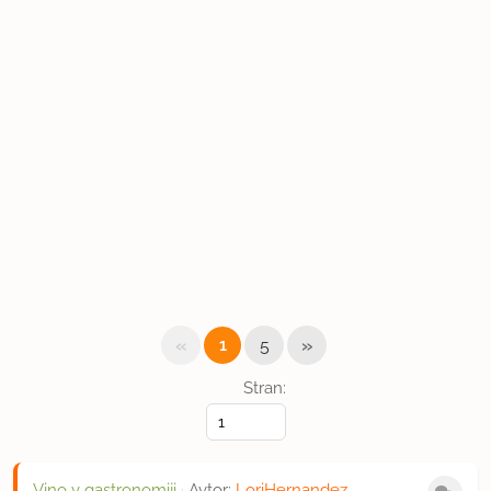
«
»
1
5
Stran:
Vino v gastronomiji
·
Avtor:
LoriHernandez