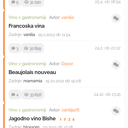
25.4.
ob 18:54
5
31.290
Vino v gastronomiji
·
Avtor:
vanilia
Francoska vina
Zadnje:
vanilia
·
25.2.2013 ob 11:54
24.2.
ob 20:12
3
32.899
Vino v gastronomiji
·
Avtor:
Davor
Beaujolais nouveau
Zadnje:
mamamia
·
25.10.2012 ob 15:08
24.10.
ob 13:41
4
33.656
Vino v gastronomiji
·
Avtor:
vanilija76
Jagodno vino Bishe
1
2
3
4
Zadnje:
blossom
·
7.9.2012 ob 22:18