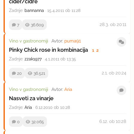
cider/cidre
Zadnje:
bannanna
·
15.4.2011 ob 11:28
28.3.
ob 20:11
7
36.609
Vino v gastronomiji
·
Avtor:
puma91
Pinky Chick rose in kombinacija
1
2
Zadnje:
zzak1977
·
4.1.2011 ob 13:35
2.1.
ob 20:24
20
36.521
Vino v gastronomiji
·
Avtor:
Aria
Nasveti za vinarje
Zadnje:
Aria
·
6.12.2010 ob 10:28
6.12.
ob 10:28
0
32.065