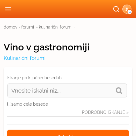
G
domov
›
forumi
»
kulinarični forumi
›
Vino v gastronomiji
Kulinarični forumi
Iskanje po ključnih besedah
samo cele besede
PODROBNO ISKANJE
»