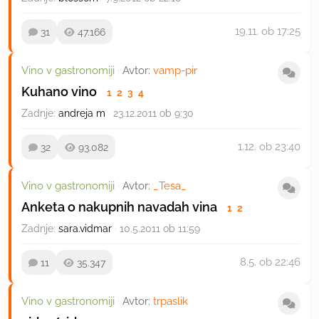
19.11.
ob 17:25
31
47.166
Vino v gastronomiji
·
Avtor:
vamp-pir
Kuhano vino
1
2
3
4
Zadnje:
andreja m
·
23.12.2011 ob 9:30
1.12.
ob 23:40
32
93.082
Vino v gastronomiji
·
Avtor:
_Tesa_
Anketa o nakupnih navadah vina
1
2
Zadnje:
sara.vidmar
·
10.5.2011 ob 11:59
8.5.
ob 22:46
11
35.347
Vino v gastronomiji
·
Avtor:
trpaslik