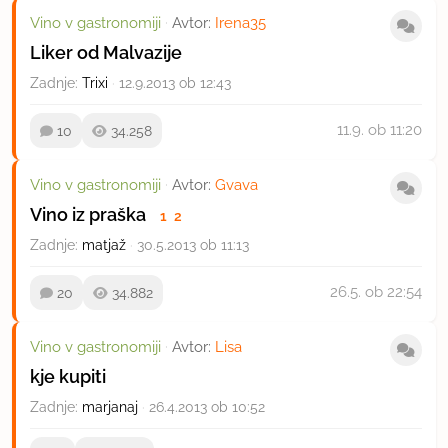
Vino v gastronomiji
·
Avtor:
Irena35
Liker od Malvazije
Zadnje:
Trixi
·
12.9.2013 ob 12:43
11.9.
ob 11:20
10
34.258
Vino v gastronomiji
·
Avtor:
Gvava
Vino iz praška
1
2
Zadnje:
matjaž
·
30.5.2013 ob 11:13
26.5.
ob 22:54
20
34.882
Vino v gastronomiji
·
Avtor:
Lisa
kje kupiti
Zadnje:
marjanaj
·
26.4.2013 ob 10:52