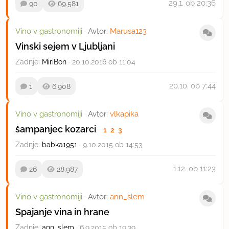
29.1.
ob 20:36
90
69.581
Vino v gastronomiji
·
Avtor:
Marusa123
Vinski sejem v Ljubljani
Zadnje:
MiriBon
·
20.10.2016 ob 11:04
20.10.
ob 7:44
1
6.908
Vino v gastronomiji
·
Avtor:
vlkapika
šampanjec kozarci
1
2
3
Zadnje:
babka1951
·
9.10.2015 ob 14:53
1.12.
ob 11:23
26
28.987
Vino v gastronomiji
·
Avtor:
ann_slem
Spajanje vina in hrane
Zadnje:
ann_slem
·
6.9.2015 ob 19:39