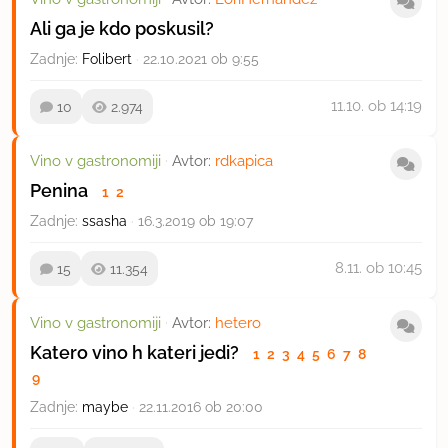
Ali ga je kdo poskusil?
Zadnje:
Folibert
·
22.10.2021 ob 9:55
11.10.
ob 14:19
10
2.974
Vino v gastronomiji
·
Avtor:
rdkapica
Penina
1
2
Zadnje:
ssasha
·
16.3.2019 ob 19:07
8.11.
ob 10:45
15
11.354
Vino v gastronomiji
·
Avtor:
hetero
Katero vino h kateri jedi?
1
2
3
4
5
6
7
8
9
Zadnje:
maybe
·
22.11.2016 ob 20:00