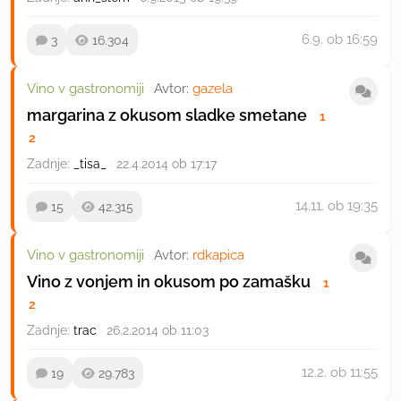
6.9.
ob 16:59
3
16.304
Vino v gastronomiji
·
Avtor:
gazela
margarina z okusom sladke smetane
1
2
Zadnje:
_tisa_
·
22.4.2014 ob 17:17
14.11.
ob 19:35
15
42.315
Vino v gastronomiji
·
Avtor:
rdkapica
Vino z vonjem in okusom po zamašku
1
2
Zadnje:
trac
·
26.2.2014 ob 11:03
12.2.
ob 11:55
19
29.783