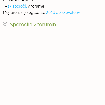
-
15 sporočil
v forume
Moj profil si je ogledalo
2626 obiskovalcev
Sporočila v forumih
odpri vse
« prejšnja
1
2
naslednja Â»
Število sporočil v forumih: 15