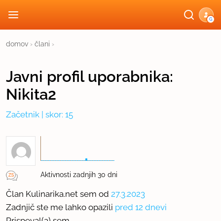
G
domov
›
člani
›
Javni profil
uporabnika:
Nikita2
Začetnik
| skor: 15
Aktivnosti zadnjih 30 dni
Član Kulinarika.net sem od
27.3.2023
Zadnjič ste me lahko opazili
pred 12 dnevi
Prispeval(a) sem