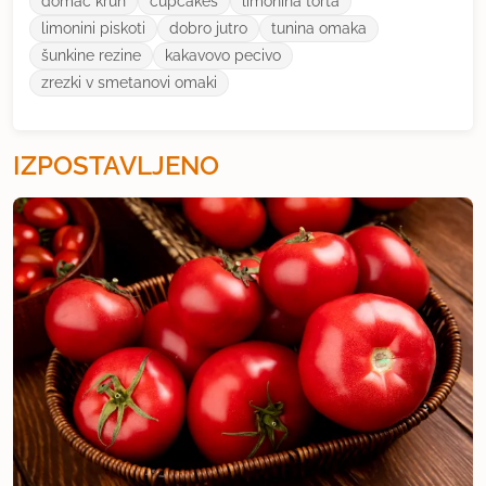
domac kruh
cupcakes
limonina torta
limonini piskoti
dobro jutro
tunina omaka
šunkine rezine
kakavovo pecivo
zrezki v smetanovi omaki
IZPOSTAVLJENO