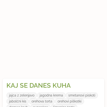
KAJ SE DANES KUHA
jajca z zelenjavo
jagodna krema
smetanovi piskoti
jabolćni kis
orehova torta
orehovi piškotki