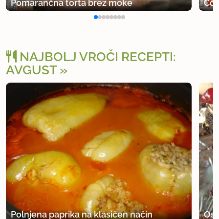
Pomarančna torta brez moke
Čok
NAJBOLJ VROČI RECEPTI:
AVGUST
Polnjena paprika na klasičen način
Osv