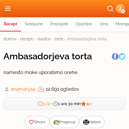
G
Recept
Sestavine
Postopek
Opombe
Vino
Mnenja
domov
›
recepti
›
sladice
›
torte
›
Ambasadorjeva torta
Ambasadorjeva torta
namesto moke uporabimo orehe
anamarija4
12.691 ogledov
4
1 ura 30 min
3/5
(1)
Zahtevnost
Shrani
Prispevaj
Natisni