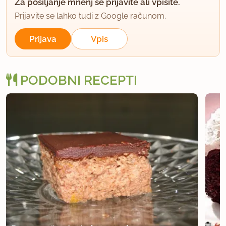
Za pošiljanje mnenj se prijavite ali vpišite.
Prijavite se lahko tudi z Google računom.
Prijava
Vpis
PODOBNI RECEPTI