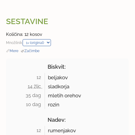
SESTAVINE
Količina: 12 kosov
Množilnik:
📏
Mere
·
🌿
Začimbe
Biskvit:
12 
beljakov
14 žlic 
sladkorja
35 dag 
mletih orehov
10 dag 
rozin
Nadev:
12 
rumenjakov