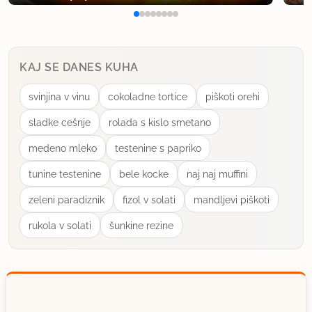
KAJ SE DANES KUHA
svinjina v vinu
cokoladne tortice
piškoti orehi
sladke cešnje
rolada s kislo smetano
medeno mleko
testenine s papriko
tunine testenine
bele kocke
naj naj muffini
zeleni paradiznik
fizol v solati
mandljevi piškoti
rukola v solati
šunkine rezine