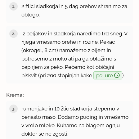
2 žlici sladkorja in 5 dag orehov shranimo za
oblogo.
Iz beljakov in sladkorja naredimo trd sneg. V
njega vmešamo orehe in rozine. Pekač
(okrogel, 8 cm) namažemo z oljem in
potresemo z moko ali pa ga obložimo s
papirjem za peko. Pečemo kot običajni
biskvit (pri 200 stopinjah kake
pol ure
).
Krema:
rumenjake in 10 žlic sladkorja stepemo v
penasto maso. Dodamo puding in vmešamo
v vrelo mleko. Kuhamo na blagem ognju
dokler se ne zgosti.