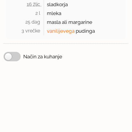
16 žlic 
sladkorja
2 l 
mleka
25 dag 
masla ali margarine
3 vrečke 
vanilijevega
pudinga
Način za kuhanje