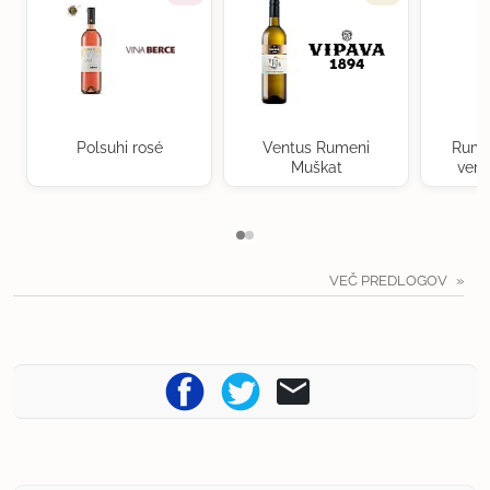
Polsuhi rosé
Ventus Rumeni
Rume
Muškat
verd
VEČ PREDLOGOV