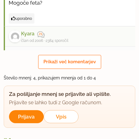
Mogoče feta?
uporabno
Kyara
član od 2006
2384 sporočil
7.12.2006 ob 12:17
Prikaži več komentarjev
Ja feta sir, tisti v slanici, ne preveč mehek ali mlad.
Število mnenj: 4, prikazujem mnenja od 1 do 4
uporabno
Za pošiljanje mnenj se prijavite ali vpišite.
Bernarda
Prijavite se lahko tudi z Google računom.
član od 2005
298 sporočil
Prijava
Vpis
14.12.2006 ob 6:00
zanimivo,pa bi zdržali ti piškotki zaprti v škatli ene