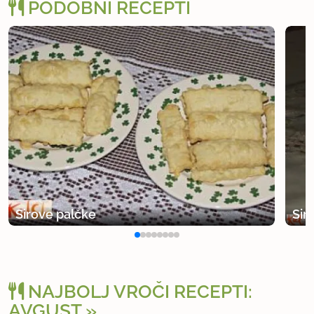
PODOBNI RECEPTI
14.dni?
uporabno
Sirove palčke
Sir
NAJBOLJ VROČI RECEPTI:
AVGUST