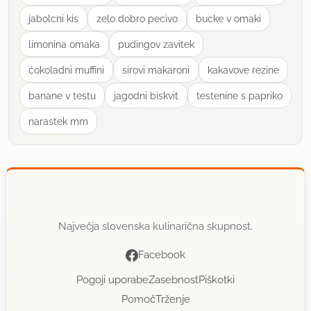
jabolcni kis
zelo dobro pecivo
bucke v omaki
limonina omaka
pudingov zavitek
ćokoladni muffini
sirovi makaroni
kakavove rezine
banane v testu
jagodni biskvit
testenine s papriko
narastek mm
Največja slovenska kulinarična skupnost.
Facebook
Pogoji uporabe
Zasebnost
Piškotki
Pomoč
Trženje