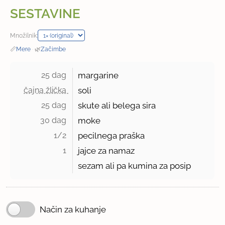
SESTAVINE
Množilnik:
📏
Mere
·
🌿
Začimbe
25 dag 
margarine
čajna žlička 
soli
25 dag 
skute ali belega sira
30 dag 
moke
1/2 
pecilnega praška
1 
jajce za namaz
sezam ali pa kumina za posip
Način za kuhanje