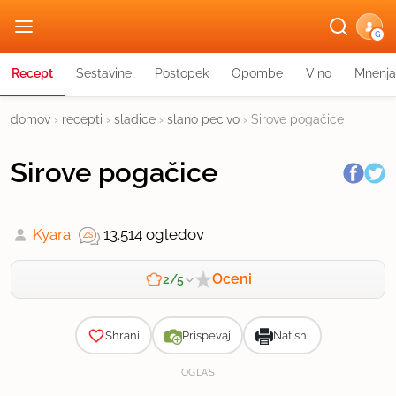
G
Recept
Sestavine
Postopek
Opombe
Vino
Mnenja
domov
›
recepti
›
sladice
›
slano pecivo
›
Sirove pogačice
Sirove pogačice
Kyara
13.514 ogledov
Oceni
2/5
Zahtevnost
Shrani
Prispevaj
Natisni
OGLAS