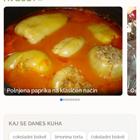
Polnjena paprika na klasičen način
Osv
KAJ SE DANES KUHA
cokoladni biskvit
limonina torta
ćokoladni biskvit