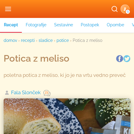
G
Recept
Fotografije
Sestavine
Postopek
Opombe
domov
›
recepti
›
sladice
›
potice
›
Potica z meliso
Potica z meliso
poletna potica z meliso, ki jo je na vrtu vedno preveč
Fala Slonček