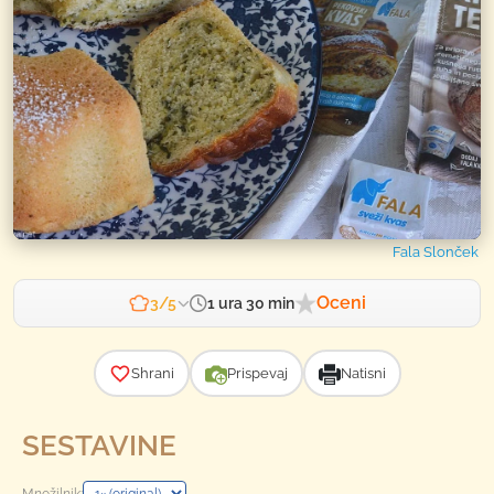
Fala Slonček
Oceni
1 ura 30 min
3/5
Zahtevnost
Shrani
Prispevaj
Natisni
SESTAVINE
Množilnik: