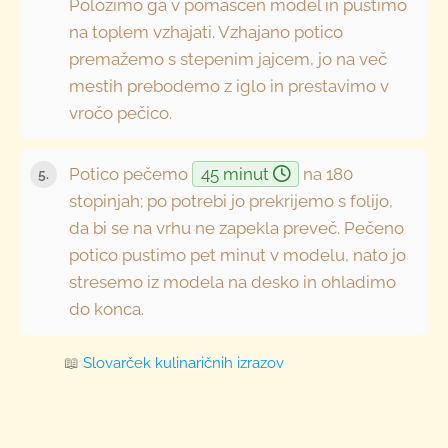
Položimo ga v pomaščen model in pustimo
na toplem vzhajati. Vzhajano potico
premažemo s stepenim jajcem, jo na več
mestih prebodemo z iglo in prestavimo v
vročo pečico.
Potico pečemo
45 minut
na 180
stopinjah; po potrebi jo prekrijemo s folijo,
da bi se na vrhu ne zapekla preveč. Pečeno
potico pustimo pet minut v modelu, nato jo
stresemo iz modela na desko in ohladimo
do konca.
📖
Slovarček kulinaričnih izrazov