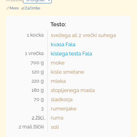
📏
Mere
·
🌿
Začimbe
Testo:
1 kocka 
svežega ali
2 vrečki
suhega
kvasa Fala
1 vrečka 
kislega testa Fala
700 g 
moke
120 g 
kisle smetane
220 g 
mleka
180 g 
stopljenega masla
70 g 
sladkorja
3 
rumenjake
2 žlici 
ruma
2 mali žlički 
soli