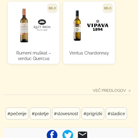
BELO
BELO
Rumeni muškat –
Ventus Chardonnay
verduc Quercus
VEČ PREDLOGOV
#pečenje
#poletje
#slovesnost
#prigrizki
#sladice