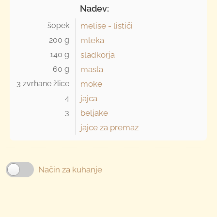
Nadev:
šopek 
melise - lističi
200 g 
mleka
140 g 
sladkorja
60 g 
masla
3 zvrhane žlice 
moke
4 
jajca
3 
beljake
jajce za premaz
Način za kuhanje