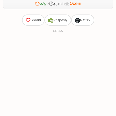
Oceni
45 min
2/5
Zahtevnost
Shrani
Prispevaj
Natisni
OGLAS