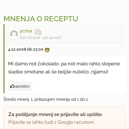
MNENJA O RECEPTU
ycrna
član od 2006
748 sporočil
4.12.2008 ob 23:00
Mi damo not čokolado, pa not malo rahlo stepene
sladke smetane ali še boljše nutello...njjamsi!
uporabno
Število mnenj: 1, prikazujem mnenja od 1 do 1
Za pošiljanje mnenj se prijavite ali vpišite.
Prijavite se lahko tudi z Google računom.