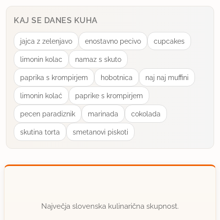
KAJ SE DANES KUHA
jajca z zelenjavo
enostavno pecivo
cupcakes
limonin kolac
namaz s skuto
paprika s krompirjem
hobotnica
naj naj muffini
limonin kolać
paprike s krompirjem
pecen paradiznik
marinada
cokolada
skutina torta
smetanovi piskoti
Največja slovenska kulinarična skupnost.