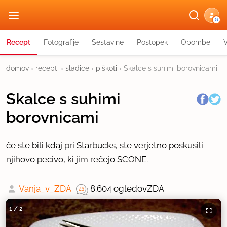
G
Recept
Fotografije
Sestavine
Postopek
Opombe
domov
›
recepti
›
sladice
›
piškoti
›
Skalce s suhimi borovnicami
Skalce s suhimi
borovnicami
če ste bili kdaj pri Starbucks, ste verjetno poskusili
njihovo pecivo, ki jim rečejo SCONE.
Vanja_v_ZDA
8.604 ogledov
ZDA
1
/
2