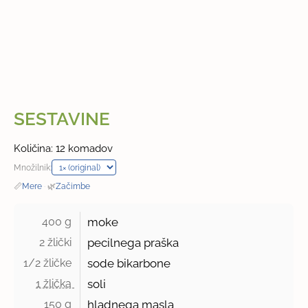
SESTAVINE
Količina: 12 komadov
Množilnik:
📏
Mere
·
🌿
Začimbe
400 g 
moke
2 žlički 
pecilnega praška
1/2 žličke 
sode bikarbone
1 žlička 
soli
150 g 
hladnega masla