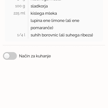
100 g 
sladkorja
225 ml 
kislega mleka
lupina ene limone (ali ene
pomaranče)
1/4 l 
suhih borovnic (ali suhega ribeza)
Način za kuhanje