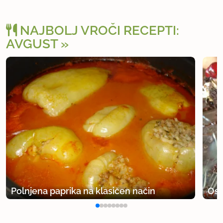
NAJBOLJ VROČI RECEPTI:
AVGUST
Polnjena paprika na klasičen način
Osv