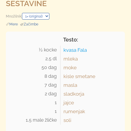
SESTAVINE
Množilnik:
📏
Mere
·
🌿
Začimbe
Testo:
½ kocke 
kvasa Fala
2,5 dl 
mleka
50 dag 
moke
8 dag 
kisle smetane
7 dag 
masla
2 dag 
sladkorja
1 
jajce
1 
rumenjak
1,5 male žličke 
soli