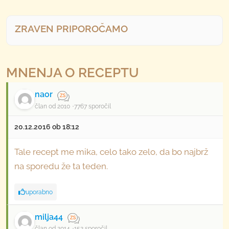
ZRAVEN PRIPOROČAMO
MNENJA O RECEPTU
naor
član od 2010
7767 sporočil
20.12.2016 ob 18:12
Tale recept me mika, celo tako zelo, da bo najbrž
na sporedu že ta teden.
uporabno
milja44
član od 2014
152 sporočil