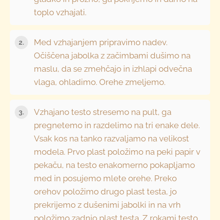
toplo vzhajati.
Med vzhajanjem pripravimo nadev.
Očiščena jabolka z začimbami dušimo na
maslu, da se zmehčajo in izhlapi odvečna
vlaga, ohladimo. Orehe zmeljemo.
Vzhajano testo stresemo na pult, ga
pregnetemo in razdelimo na tri enake dele.
Vsak kos na tanko razvaljamo na velikost
modela. Prvo plast položimo na peki papir v
pekaču, na testo enakomerno pokapljamo
med in posujemo mlete orehe. Preko
orehov položimo drugo plast testa, jo
prekrijemo z dušenimi jabolki in na vrh
položimo zadnjo plast testa. Z rokami testo