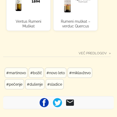
Ventus Rumeni
Rumeni muškat –
Muškat
verduc Quercus
VEČ PREDLOGOV
#martinovo
#božič
#novo leto
#miklavževo
#pečenje
#dušenje
#sladice