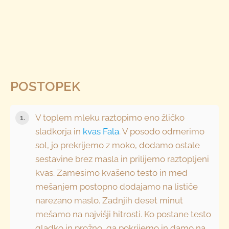
POSTOPEK
V toplem mleku raztopimo eno žličko
sladkorja in
kvas Fala
. V posodo odmerimo
sol, jo prekrijemo z moko, dodamo ostale
sestavine brez masla in prilijemo raztopljeni
kvas. Zamesimo kvašeno testo in med
mešanjem postopno dodajamo na lističe
narezano maslo. Zadnjih deset minut
mešamo na najvišji hitrosti. Ko postane testo
gladko in prožno, ga pokrijemo in damo na