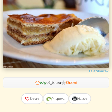
Fala Slonček
Oceni
1 ura
2/5
Zahtevnost
Shrani
Prispevaj
Natisni