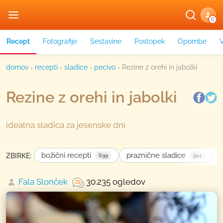
G
Recept
Fotografije
Sestavine
Postopek
Opombe
domov
›
recepti
›
sladice
›
pecivo
›
Rezine z orehi in jabolki
Rezine z orehi in jabolki
idealna sladica za jesenske dni
božični recepti
praznične sladice
ZBIRKE:
699
914
Fala Slonček
30.235 ogledov