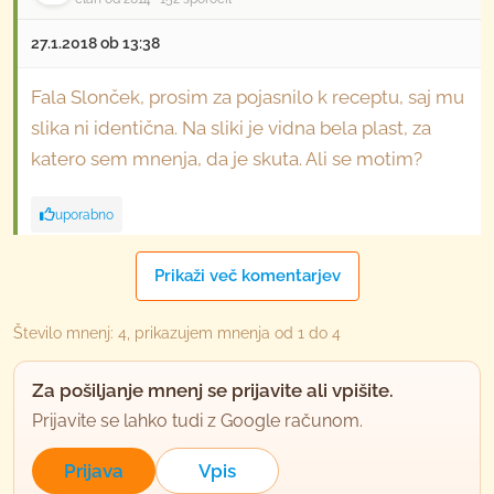
27.1.2018 ob 13:38
Fala Slonček, prosim za pojasnilo k receptu, saj mu
slika ni identična. Na sliki je vidna bela plast, za
katero sem mnenja, da je skuta. Ali se motim?
uporabno
rimljanka
Prikaži več komentarjev
član od 2005
17907 sporočil
Število mnenj: 4, prikazujem mnenja od 1 do 4
27.1.2018 ob 20:07
Za pošiljanje mnenj se prijavite ali vpišite.
Po moje se pa motiš in gre le za 3 plasti testa.
Prijavite se lahko tudi z Google računom.
uporabno
Prijava
Vpis