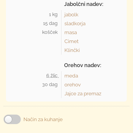
Jabolčni nadev:
1 kg 
jabolk
15 dag 
sladkorja
košček 
masa
Cimet
Klinčki
Orehov nadev:
6 žlic 
meda
30 dag 
orehov
Jajce za premaz
Način za kuhanje