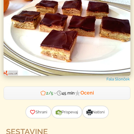
Fala Slonček
Oceni
45 min
2/5
Zahtevnost
Shrani
Prispevaj
Natisni
SESTAVINE