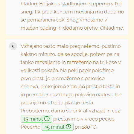
hladno. Beljake s sladkorjem stepemo v trd
sneg, tik pred koncem mešanja mu dodamo
še pomarančni sok. Sneg vmešamo v
mlačen puding in dodamo orehe. Ohladimo.
Vzhajano testo malo pregnetemo, pustimo
kakšno minuto, da se spočije, potem pa na
tanko razvaljamo in razrežemo na tri kose v
velikosti pekača. Na peki papir položimo
prvo plast, jo premažemo s polovico
nadeva, prekrijemo z drugo plastjo testa in
jo premažemo z drugo polovico nadeva ter
prekrijemo s tretjo plastjo testa.
Prebodemo, damo še enkrat vzhajat in čez
15 minut
prestavimo v vročo pečico.
Pečemo
45 minut
pri 180 °C.