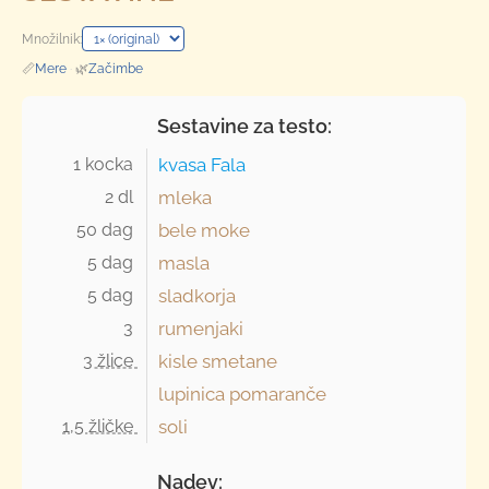
Množilnik:
📏
Mere
·
🌿
Začimbe
Sestavine za testo:
1 kocka 
kvasa Fala
2 dl 
mleka
50 dag 
bele moke
5 dag 
masla
5 dag 
sladkorja
3 
rumenjaki
3 žlice 
kisle smetane
lupinica pomaranče
1,5 žličke 
soli
Nadev: