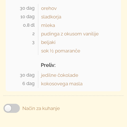
30 dag 
orehov
10 dag 
sladkorja
0,8 dl 
mleka
2 
pudinga z okusom vanilije
3 
beljaki
sok ½ pomaranče
Preliv:
30 dag 
jedilne čokolade
6 dag 
kokosovega masla
Način za kuhanje