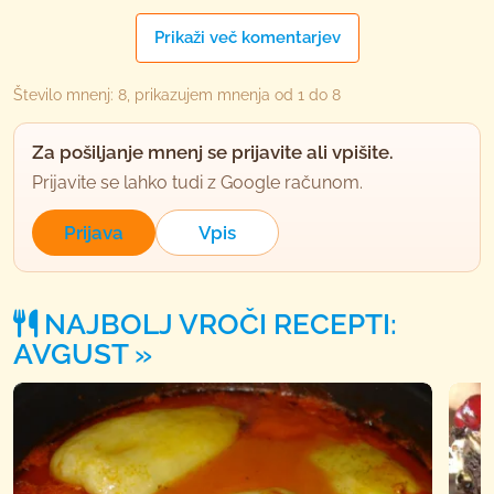
član od 2013
21 sporočil
Prikaži več komentarjev
29.11.2015 ob 13:38
Število mnenj: 8, prikazujem mnenja od 1 do 8
Podravljeni,
Za pošiljanje mnenj se prijavite ali vpišite.
mene pa samo zanima, sicer je najbrž to že kje
Prijavite se lahko tudi z Google računom.
napisano (se opravičujem), koliko bi mogla dati
navadnega kvasa, ker tega rožnatega ne dobim v
Prijava
Vpis
vsaki trgovini.
Hvala in lep dan,
NAJBOLJ VROČI RECEPTI:
AVGUST
cmerca
uporabno
rimljanka
član od 2005
17907 sporočil