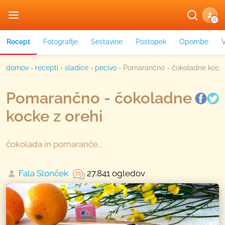
G
Recept
Fotografije
Sestavine
Postopek
Opombe
domov
›
recepti
›
sladice
›
pecivo
›
Pomarančno - čokoladne kocke
Pomarančno - čokoladne
kocke z orehi
čokolada in pomaranče...
Fala Slonček
27.841 ogledov