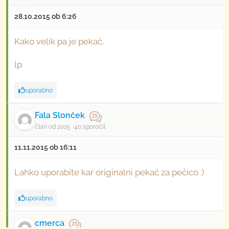
28.10.2015 ob 6:26
Kako velik pa je pekač.
lp
uporabno
Fala Slonček
član od 2015
40 sporočil
11.11.2015 ob 16:11
Lahko uporabite kar originalni pekač za pečico :)
uporabno
cmerca