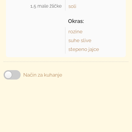
1,5 male žličke 
soli
Okras:
rozine
suhe slive
stepeno jajce
Način za kuhanje