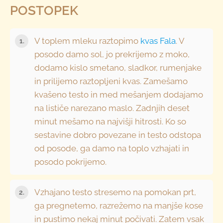
POSTOPEK
V toplem mleku raztopimo
kvas Fala
. V
posodo damo sol, jo prekrijemo z moko,
dodamo kislo smetano, sladkor, rumenjake
in prilijemo raztopljeni kvas. Zamešamo
kvašeno testo in med mešanjem dodajamo
na lističe narezano maslo. Zadnjih deset
minut mešamo na najvišji hitrosti. Ko so
sestavine dobro povezane in testo odstopa
od posode, ga damo na toplo vzhajati in
posodo pokrijemo.
Vzhajano testo stresemo na pomokan prt,
ga pregnetemo, razrežemo na manjše kose
in pustimo nekaj minut počivati. Zatem vsak