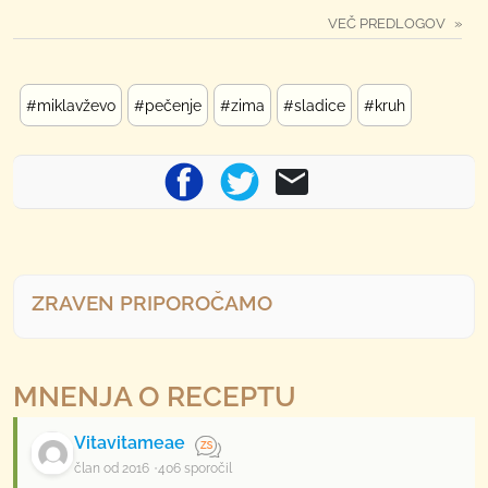
VEČ PREDLOGOV
#miklavževo
#pečenje
#zima
#sladice
#kruh
ZRAVEN PRIPOROČAMO
MNENJA O RECEPTU
Vitavitameae
član od 2016
406 sporočil