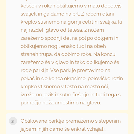
košček v rokah oblikujemo v malo debelejši
svaljek in ga damo na prt. Z robom dlani
krepko stisnemo na gornji četrtini svaljka, ki
naj razdeli glavo od telesa, z nožem
zarežemo spodnji del na pol po dolgem in
oblikujemo nogi, enako tudi na obeh
straneh trupa, da dobimo roke. Na koncu
zarežemo še v glavo in tako oblikujemo še
roge parklja. Vse parklje prestavimo na
pekač in do konca okrasimo: polovičke rozin
krepko vtisnemo v testo na mesto oči,
izrežemo jezik iz suhe češplje in tudi tega s
pomočjo noža umestimo na glavo.
Oblikovane parklje premažemo s stepenim
jajcem in jih damo še enkrat vzhajati.