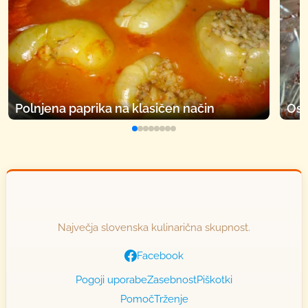
Polnjena paprika na klasičen način
Osv
Največja slovenska kulinarična skupnost.
Facebook
Pogoji uporabe
Zasebnost
Piškotki
Pomoč
Trženje