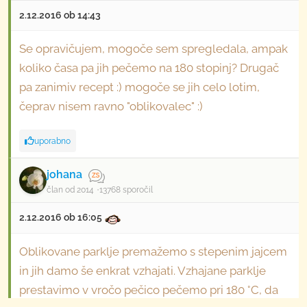
2.12.2016 ob 14:43
Se opravičujem, mogoče sem spregledala, ampak
koliko časa pa jih pečemo na 180 stopinj? Drugač
pa zanimiv recept :) mogoče se jih celo lotim,
čeprav nisem ravno "oblikovalec" :)
uporabno
johana
član od 2014
13768 sporočil
2.12.2016 ob 16:05
Oblikovane parklje premažemo s stepenim jajcem
in jih damo še enkrat vzhajati. Vzhajane parklje
prestavimo v vročo pečico pečemo pri 180 °C, da