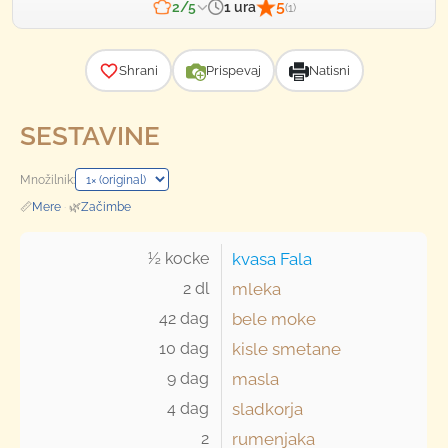
5
1 ura
2/5
(1)
Zahtevnost
Shrani
Prispevaj
Natisni
SESTAVINE
Množilnik:
📏
Mere
·
🌿
Začimbe
½ kocke 
kvasa Fala
2 dl 
mleka
42 dag 
bele moke
10 dag 
kisle smetane
9 dag 
masla
4 dag 
sladkorja
2 
rumenjaka