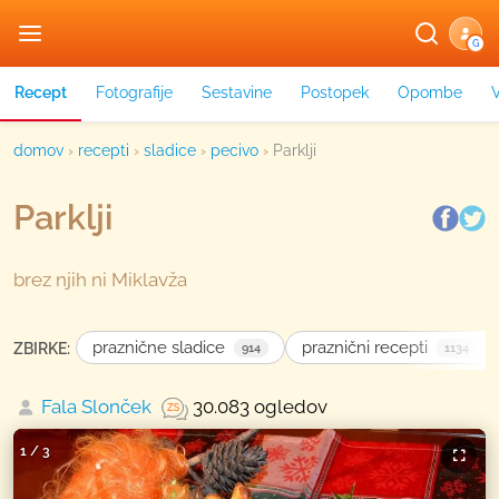
G
Recept
Fotografije
Sestavine
Postopek
Opombe
domov
›
recepti
›
sladice
›
pecivo
›
Parklji
Parklji
brez njih ni Miklavža
praznične sladice
praznični recepti
ZBIRKE:
914
1134
Fala Slonček
30.083 ogledov
1
/
3