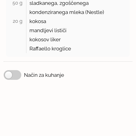
50 g 
sladkanega, zgoščenega
kondenziranega mleka (Nestle)
20 g 
kokosa
mandljevi lističi
kokosov liker
Raffaello kroglice
Način za kuhanje