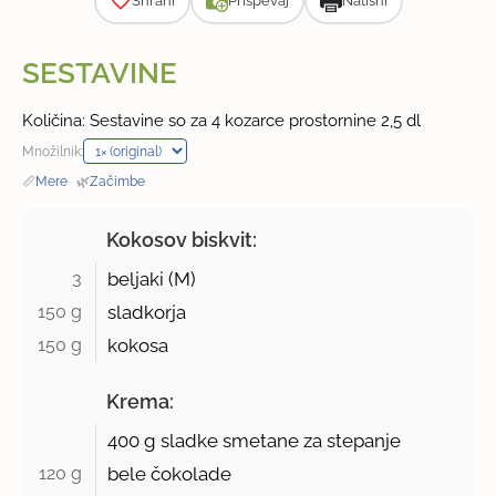
Shrani
Prispevaj
Natisni
SESTAVINE
Količina: Sestavine so za 4 kozarce prostornine 2,5 dl
Množilnik:
📏
Mere
·
🌿
Začimbe
Kokosov biskvit:
3 
beljaki (M)
150 g 
sladkorja
150 g 
kokosa
Krema:
400 g
sladke smetane za stepanje
120 g 
bele čokolade