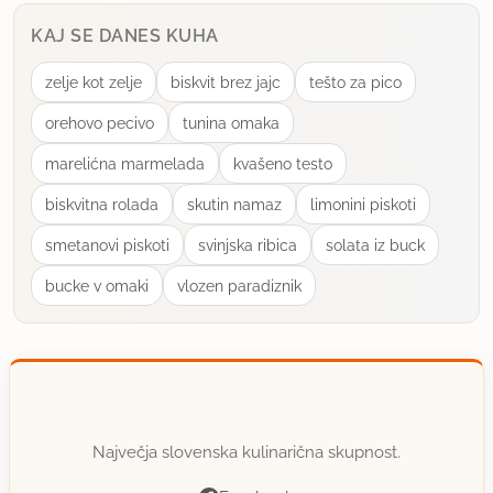
KAJ SE DANES KUHA
zelje kot zelje
biskvit brez jajc
tešto za pico
orehovo pecivo
tunina omaka
marelićna marmelada
kvašeno testo
biskvitna rolada
skutin namaz
limonini piskoti
smetanovi piskoti
svinjska ribica
solata iz buck
bucke v omaki
vlozen paradiznik
Največja slovenska kulinarična skupnost.