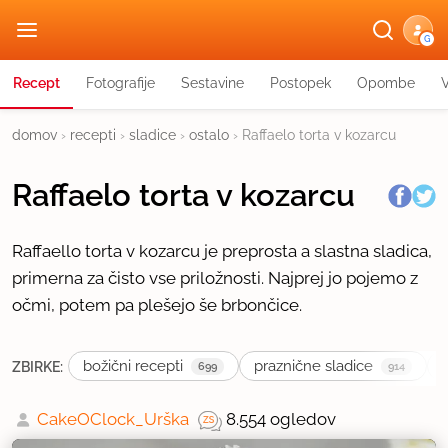
G
Recept
Fotografije
Sestavine
Postopek
Opombe
domov
›
recepti
›
sladice
›
ostalo
›
Raffaelo torta v kozarcu
Raffaelo torta v kozarcu
Raffaello torta v kozarcu je preprosta a slastna sladica,
primerna za čisto vse priložnosti. Najprej jo pojemo z
očmi, potem pa plešejo še brbončice.
božični recepti
praznične sladice
ZBIRKE:
699
914
CakeOClock_Urška
8.554 ogledov