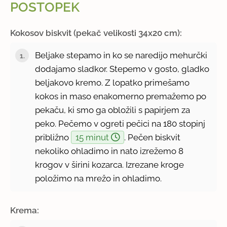
POSTOPEK
Kokosov biskvit (pekač velikosti 34x20 cm):
Beljake stepamo in ko se naredijo mehurčki
dodajamo sladkor. Stepemo v gosto, gladko
beljakovo kremo. Z lopatko primešamo
kokos in maso enakomerno premažemo po
pekaču, ki smo ga obložili s papirjem za
peko. Pečemo v ogreti pečici na 180 stopinj
približno
15 minut
. Pečen biskvit
nekoliko ohladimo in nato izrežemo 8
krogov v širini kozarca. Izrezane kroge
položimo na mrežo in ohladimo.
Krema: