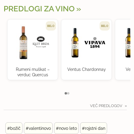
PREDLOGI ZA VINO
BELO
BELO
Rumeni muškat –
Ventus Chardonnay
Ven
verduc Quercus
VEČ PREDLOGOV
#božič
#valentinovo
#novo leto
#rojstni dan