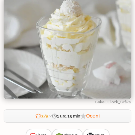
CakeOClock_Urška
Oceni
1 ura 15 min
3/5
Zahtevnost