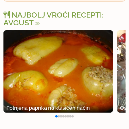
NAJBOLJ VROČI RECEPTI:
AVGUST
Polnjena paprika na klasičen način
Osv