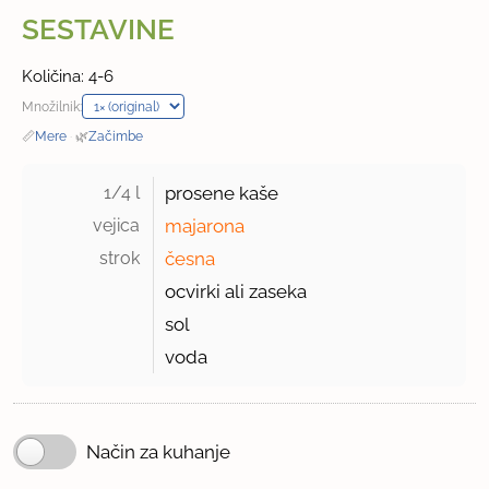
SESTAVINE
Količina: 4-6
Množilnik:
📏
Mere
·
🌿
Začimbe
1/4 l 
prosene kaše
vejica 
majarona
strok 
česna
ocvirki ali zaseka
sol
voda
Način za kuhanje