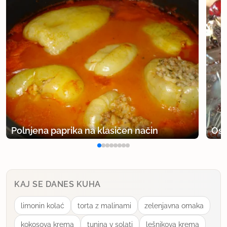
Polnjena paprika na klasičen način
Osv
KAJ SE DANES KUHA
limonin kolać
torta z malinami
zelenjavna omaka
kokosova krema
tunina v solati
lešnikova krema