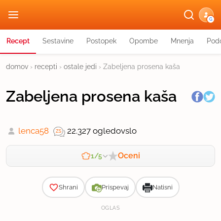
G
Recept
Sestavine
Postopek
Opombe
Mnenja
Podo
domov
›
recepti
›
ostale jedi
›
Zabeljena prosena kaša
Zabeljena prosena kaša
lenca58
22.327 ogledov
slo
Oceni
1/5
Zahtevnost
Shrani
Prispevaj
Natisni
OGLAS