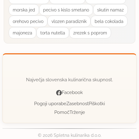
morska jed
pecivo s kislo smetano
skutin namaz
orehovo pecivo
vlozen paradiznik
bela cokolada
majoneza
torta nutella
zrezek s poprom
Največja slovenska kulinarična skupnost.
Facebook
Pogoji uporabe
Zasebnost
Piškotki
Pomoč
Trženje
© 2026 Spletna kulinarika d.o.o.