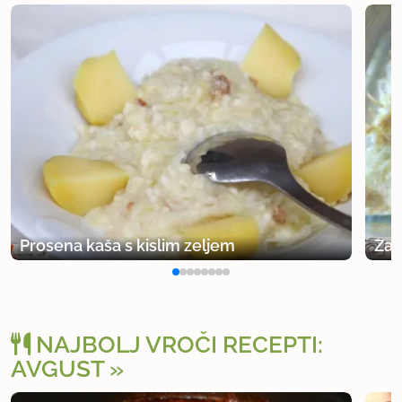
Prosena kaša s kislim zeljem
Zap
NAJBOLJ VROČI RECEPTI:
AVGUST