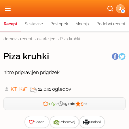
G
Recept
Sestavine
Postopek
Mnenja
Podobni recepti
domov
›
recepti
›
ostale jedi
›
Piza kruhki
Piza kruhki
hitro pripravljen prigrizek
KT_KaT
12.041 ogledov
5
15 min
1/5
(1)
Zahtevnost
Shrani
Prispevaj
Natisni