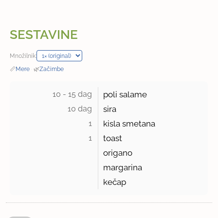
SESTAVINE
Množilnik:
📏
Mere
·
🌿
Začimbe
10 - 15 dag 
poli salame
10 dag 
sira
1 
kisla smetana
1 
toast
origano
margarina
kečap