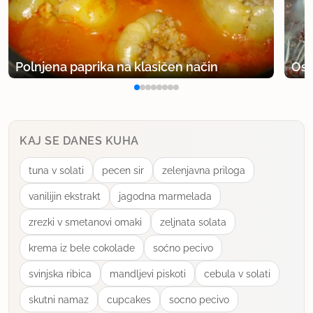
Polnjena paprika na klasičen način
Osv
KAJ SE DANES KUHA
tuna v solati
pecen sir
zelenjavna priloga
vanilijin ekstrakt
jagodna marmelada
zrezki v smetanovi omaki
zeljnata solata
krema iz bele cokolade
soćno pecivo
svinjska ribica
mandljevi piskoti
cebula v solati
skutni namaz
cupcakes
socno pecivo