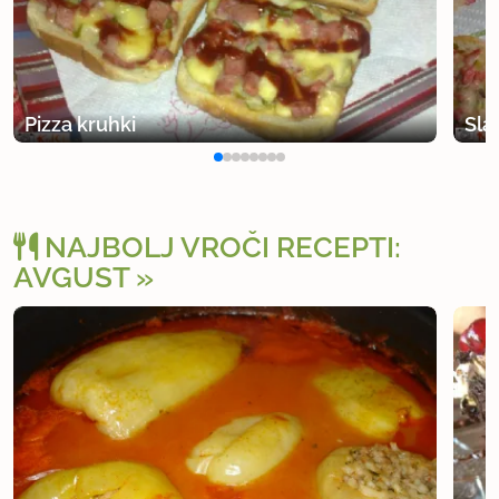
Pizza kruhki
Sla
NAJBOLJ VROČI RECEPTI:
AVGUST