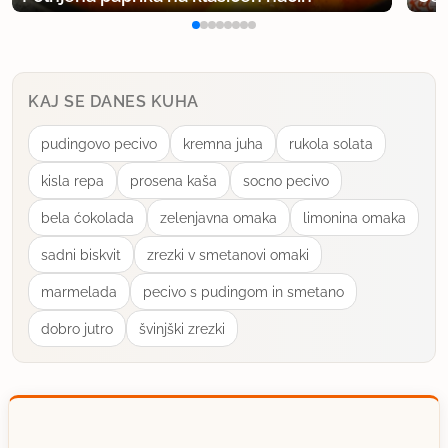
KAJ SE DANES KUHA
pudingovo pecivo
kremna juha
rukola solata
kisla repa
prosena kaša
socno pecivo
bela ćokolada
zelenjavna omaka
limonina omaka
sadni biskvit
zrezki v smetanovi omaki
marmelada
pecivo s pudingom in smetano
dobro jutro
švinjški zrezki