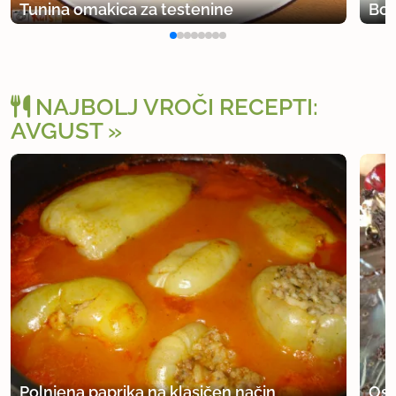
Tunina omakica za testenine
Bog
NAJBOLJ VROČI RECEPTI:
AVGUST
Polnjena paprika na klasičen način
Osv