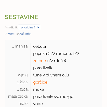
SESTAVINE
Množilnik:
📏
Mere
·
🌿
Začimbe
1 manjša 
čebula
paprika (1/2 rumene, 1/2
zelene
,1/2 rdeče)
paradižnik
240 g 
tune v olivnem olju
1 žlica 
gorčice
1 žlica 
moke
mala žlička 
paradižnikove mezge
malo 
vode