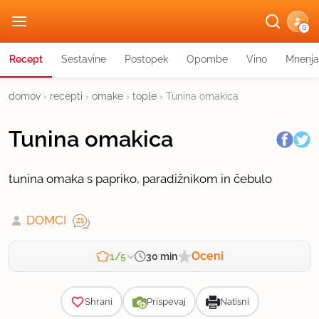
G
Recept
Sestavine
Postopek
Opombe
Vino
Mnenja
domov
›
recepti
›
omake
›
tople
›
Tunina omakica
Tunina omakica
tunina omaka s papriko, paradižnikom in čebulo
DOMCI
Oceni
30 min
1/5
Zahtevnost
Shrani
Prispevaj
Natisni