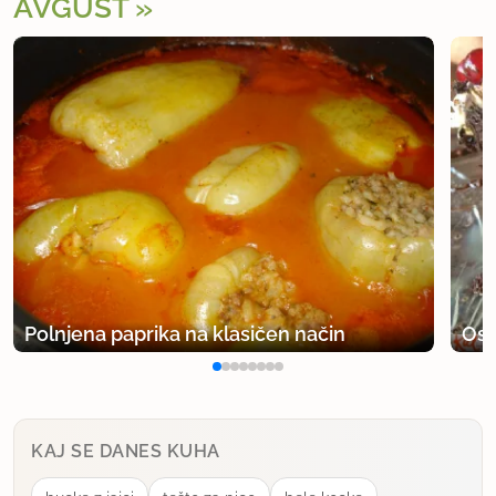
AVGUST
Polnjena paprika na klasičen način
Osv
KAJ SE DANES KUHA