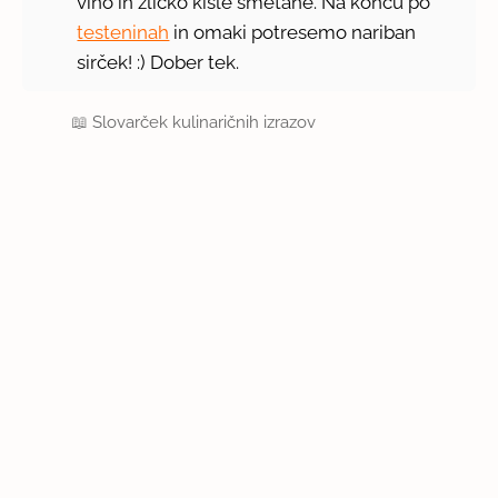
vino in žličko kisle smetane. Na koncu po
testeninah
in omaki potresemo nariban
sirček! :) Dober tek.
📖
Slovarček kulinaričnih izrazov