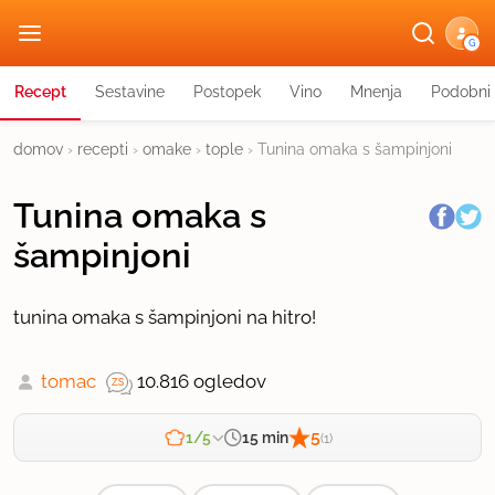
G
Recept
Sestavine
Postopek
Vino
Mnenja
Podobni 
domov
›
recepti
›
omake
›
tople
›
Tunina omaka s šampinjoni
Tunina omaka s
šampinjoni
tunina omaka s šampinjoni na hitro!
tomac
10.816 ogledov
5
15 min
1/5
(1)
Zahtevnost