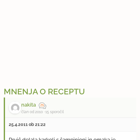
MNENJA O RECEPTU
nakita
član od 2010
15 sporočil
25.4.2011 ob 21:22
Prvič delala karkoli s šampinjoni in omaka je