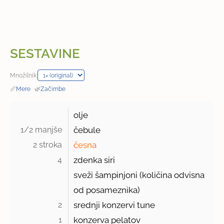
SESTAVINE
Množilnik:
📏
Mere
·
🌿
Začimbe
olje
1/2 manjše 
čebule
2 stroka 
česna
4 
zdenka siri
sveži šampinjoni (količina odvisna
od posameznika)
2 
srednji konzervi tune
1 
konzerva pelatov