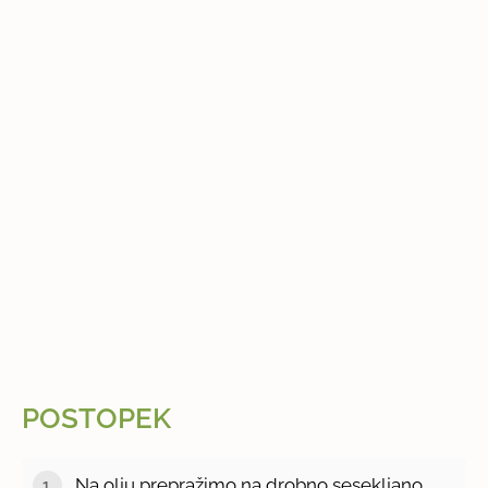
POSTOPEK
Na olju prepražimo na drobno sesekljano