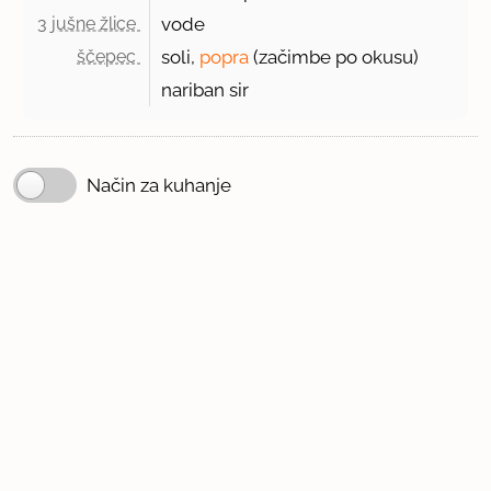
3 jušne žlice 
vode
ščepec 
soli,
popra
(začimbe po okusu)
nariban sir
Način za kuhanje