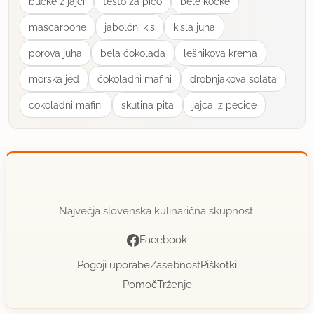
bucke z jajci
tešto za pico
bele kocke
mascarpone
jabolćni kis
kisla juha
porova juha
bela ćokolada
lešnikova krema
morska jed
ćokoladni mafini
drobnjakova solata
cokoladni mafini
skutina pita
jajca iz pecice
Največja slovenska kulinarična skupnost.
Facebook
Pogoji uporabe
Zasebnost
Piškotki
Pomoč
Trženje