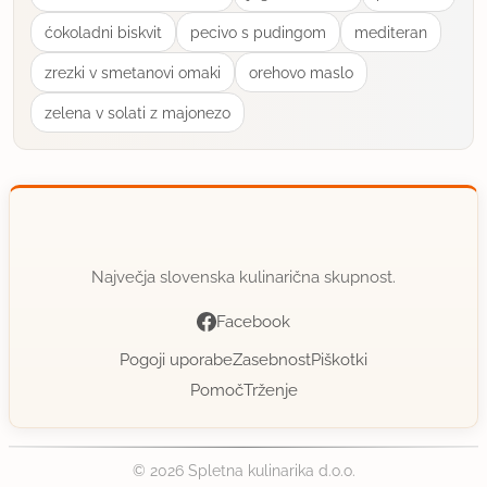
ćokoladni biskvit
pecivo s pudingom
mediteran
zrezki v smetanovi omaki
orehovo maslo
zelena v solati z majonezo
Največja slovenska kulinarična skupnost.
Facebook
Pogoji uporabe
Zasebnost
Piškotki
Pomoč
Trženje
© 2026 Spletna kulinarika d.o.o.