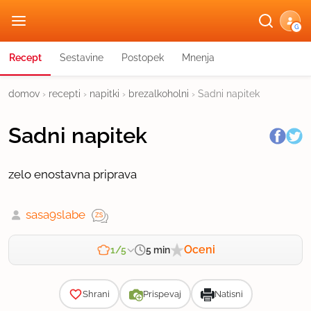
G
Recept
Sestavine
Postopek
Mnenja
domov
›
recepti
›
napitki
›
brezalkoholni
›
Sadni napitek
Sadni napitek
zelo enostavna priprava
sasa9slabe
Oceni
5 min
1/5
Zahtevnost
Shrani
Prispevaj
Natisni