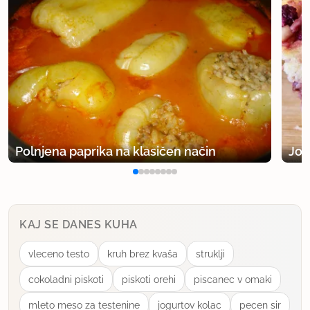
Polnjena paprika na klasičen način
Jog
KAJ SE DANES KUHA
vleceno testo
kruh brez kvaša
struklji
cokoladni piskoti
piskoti orehi
piscanec v omaki
mleto meso za testenine
jogurtov kolac
pecen sir