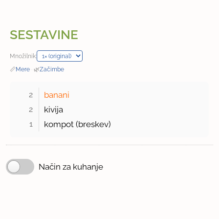
SESTAVINE
Množilnik:
📏
Mere
·
🌿
Začimbe
2 
banani
2 
kivija
1 
kompot (breskev)
Način za kuhanje