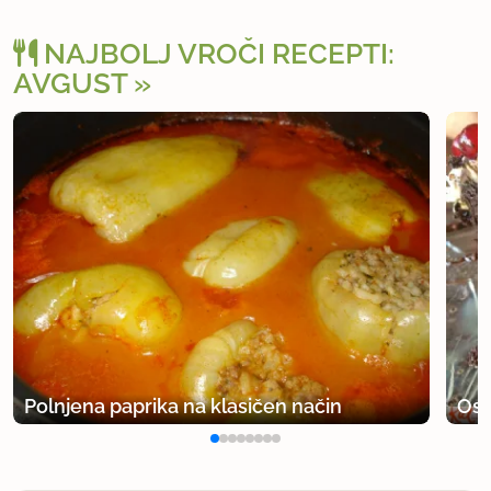
NAJBOLJ VROČI RECEPTI:
AVGUST
Polnjena paprika na klasičen način
Osv