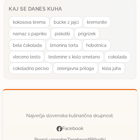
KAJ SE DANES KUHA
kokosova krema
bucke z jajci
kremsnite
namaz s papriko
piskotki
prigrizek
bela ćokolada
limonina torta
hobotnica
vleceno testo
testenine s kislo smetano
cokolada
cokoladno pecivo
zelenjavna priloga
kisla juha
Največja slovenska kulinarična skupnost.
Facebook
Pogoji uporabe
Zasebnost
Piškotki