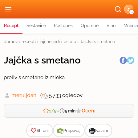
G
Recept
Sestavine
Postopek
Opombe
Vino
Mnenja
domov
›
recepti
›
jajčne jedi
›
ostalo
›
Jajčka s smetano
Jajčka s smetano
preliv s smetano iz mleka
metuljdani
5.733 ogledov
Oceni
5 min
1/5
Zahtevnost
Shrani
Prispevaj
Natisni