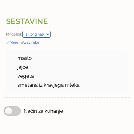
SESTAVINE
Množilnik:
📏
Mere
·
🌿
Začimbe
maslo
jajce
vegeta
smetana iz kravjega mleka
Način za kuhanje